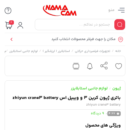
منو
0
مکان را جهت فیلتر محصولات انتخاب کنید
/
/
/
/
باتری ژیون ک
خانه
تجهیزات فیلمبرداری حرکتی
استابلایزر ( لرزشگیر )
لوازم جانبی استابلایزر
ژیون
لوازم جانبی استابلایزر
/
باتری ژیون کرین 3 و ویبیل اس zhiyun crane3 battery
zhiyun crane3 battery
9
دیدگاه
4.67
ویژگی های محصول