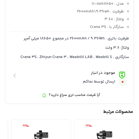
مدل
: li-lon18650
ظرفیت
: 2600mAh\9.36wh
ولتاژ
: 3.6v
سازگار با
: Crane 3S
ظرفیت باتری : 2600mAh / 9.36Wh در مجموع 18650 میلی آمپر
ولتاژ: 3.6 ولت
سازگاری : Crane 3S ، Zhiyun Crane 3 ، Weebilll LAB ، Weebill S
موجود در انبار
ارسال توسط نماکم
آیا قیمت مناسب تری سراغ دارید؟
محصولات مرتبط