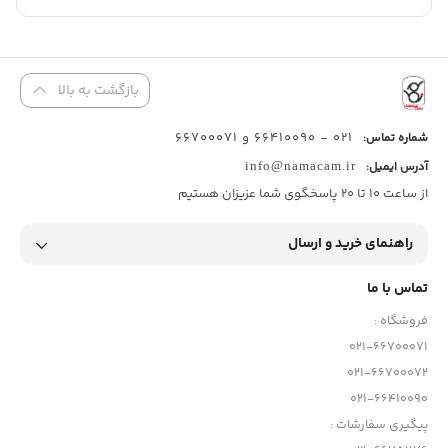
بازگشت به بالا
021 - 66410090 و 66700071
شماره تماس:
آدرس ایمیل:
info@namacam.ir
از ساعت 10 تا 20 پاسخگوی شما عزیزان هستیم
راهنمای خرید و ارسال
تماس با ما
فروشگاه :
021-66700071
021-66700072
021-66410090
پیگیری سفارشات :