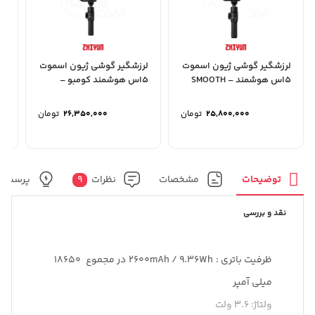
لرزشگیر گوشی ژیون اسموت
لرزشگیر گوشی ژیون اسموت
5اس هوشمند – SMOOTH
5اس هوشمند کومبو –
LL
E
SMOOTH 5S AI Combo
5S AI
25,800,000
تومان
26,350,000
تومان
توضیحات
مشخصات
نظرات
9
پرسش و
نقد و بررسی
ظرفیت باتری : 2600mAh / 9.36Wh در مجموع 18650
میلی آمپر
ولتاژ: 3.6 ولت