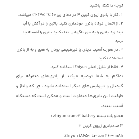
توجه داشته باشید:
کار با باتری ژیون کرین 3 در دمای زیر 60 ℃ (140 ℉) میباشد.
از اتصال کوتاه باتری خودداری کنید. باتری را در آتش یا آب
نیندازید.باتری را به طور ناگهانی جدا نکنید.باتری را آهسته جا
بزنید
در صورت آسیب دیدن یا غیرطبیعی بودن به هیچ وجه از باتری
استفاده نکنید.
فقط از شارژر اصلی Zhiyun استفاده کنید.
نماکم به شما توصیه میکند از باتری‌های متفرقه برای
گیمبال‌ و دیوایس‌های دیگر استفاده نشود ، چرا که ولتاژ و
ظرفیت این باتری‌ها متفاوت است و ممکن است که دستگاه
آسیب ببیند.
محتویات بسته zhiyun crane3 battery :
3 عددباتری ژیون کرین 3
Zhiyun 18650 Li-Lon 2600mAh