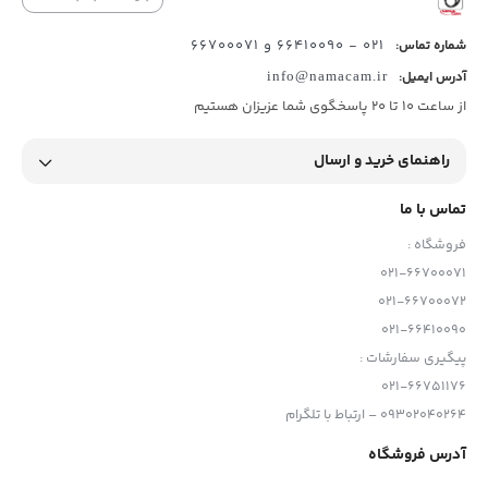
021 - 66410090 و 66700071
شماره تماس:
آدرس ایمیل:
info@namacam.ir
از ساعت 10 تا 20 پاسخگوی شما عزیزان هستیم
راهنمای خرید و ارسال
تماس با ما
فروشگاه :
021-66700071
021-66700072
021-66410090
پیگیری سفارشات :
021-66751176
09302040264 – ارتباط با تلگرام
آدرس فروشگاه