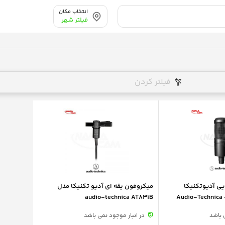
انتخاب مکان
فیلتر شهر
فیلتر کردن
ی آدیوتکنیکا
میکروفون یقه ای آدیو تکنیکا مدل
AT2020 – کارکرده – Audio-Technica
audio-technica AT831B
 باشد
در انبار موجود نمی باشد