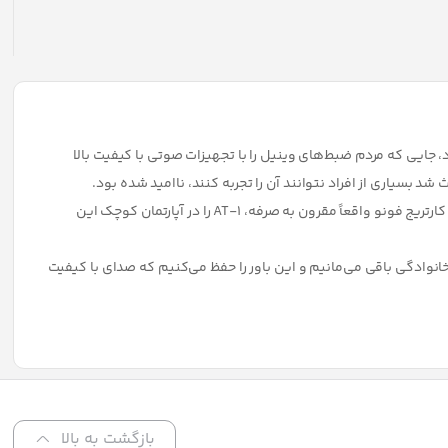
جستون توکیو، هیدئو ماتسوشیتا، متصدی نمایشگاه و بنیانگزار آدیو تکنیکا ، کنسرت‌های شنیداری LP را میزبانی کرد، جایی که مردم ضبط‌های وینیل را با تجهیزات صوتی با کیفیت بالا
د بسیاری از افراد نتوانند آن را تجربه کنند، ناامید شده بود.
را با چشم انداز تولید صدای با کیفیت بالا برای همه تاسیس کرد. و به دنبال این چشم انداز، او به زودی اولین کارتریج فونو واقعاً مقرون به صرفه، AT-1 را در آپارتمان کوچک این
نوادگی باقی می‌مانیم و این باور را حفظ می‌کنیم که صدای با کیفیت
بازگشت به بالا