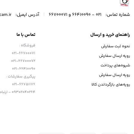
|
شماره تماس:
021 - 66410090 و 66700071
آدرس ایمیل:
cam.ir
راهنمای خرید و ارسال
تماس با ما
فروشگاه :
نحوه ثبت سفارش
021-66700071
رویه ارسال سفارش
021-66700072
شیوه‌های پرداخت
021-66410090
رویه ارسال سفارش
پیگیری سفارشات :
021-66751176
رویه‌های بازگرداندن کالا
09302040264 – ارتباط با تلگرام