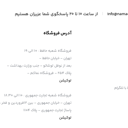
|
info@nama
از ساعت 10 تا 20 پاسخگوی شما عزیزان هستیم
آدرس فروشگاه
فروشگاه شعبه حافظ
:
10 الی 19
تهران – خیابان حافظ –
بعد از نوفل لوشاتو – جنب وزارت بهداشت –
پلاک 254 – فروشگاه نماکم –
لوکیشن
فروشگاه شعبه تجارت جمهوری
:
10 الی 18.30
تهران – خیابان جمهوری – بین 12فروردین و فخر رازی
پاساژ تجارت جمهوری – پلاک 1104
لوکیشن