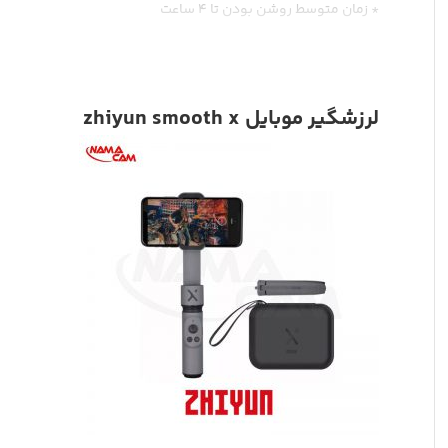
* زمان متوسط روشن بودن تا ۴ ساعت
* کنترل‌های هوشمند ژست برای گرفتن عکس و ضبط ویدئو
* برنامه iOS / Android
لرزشگیر موبایل zhiyun smooth x