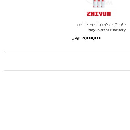
باتری ژیون کرین 3 و ویبیل اس
zhiyun crane3 battery
5,000,000
تومان
وده
ت:
35,000,000 تومان
36,00 تومان