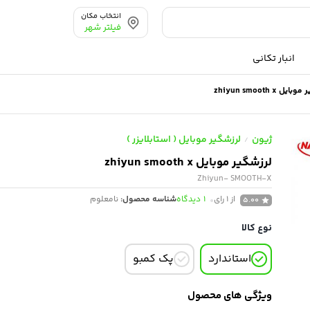
انتخاب مکان
فیلتر شهر
انبار تکانی
ل zhiyun smooth x
ژیون
لرزشگیر موبایل ( استابلایزر )
/
لرزشگیر موبایل zhiyun smooth x
Zhiyun- SMOOTH-X
از 1 رای
1
دیدگاه
شناسه محصول:
نامعلوم
5.00
نوع کالا
استاندارد
پک کمبو
ویژگی های محصول