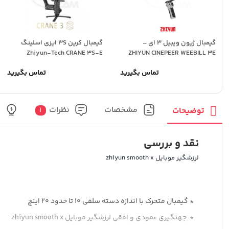
گیمبال ژیون ویبیل 3 ای –
گیمبال کرین 3S ایزی اسلینگ
Zhiyun-Tech CRANE 3S-E
ZHIYUN CINEPEER WEEBILL 3E
تماس بگیرید
تماس بگیرید
مشخصات
نظرات
پ
توضیحات
1
نقد و بررسی
لرزشگیر موبایل zhiyun smooth x
* گیمبال متحرک با اندازه دسته سلفی 10 تا حدود 20 اینچ
* جهت‏گیری عمودی و افقی لرزشگیر موبایل zhiyun smooth x