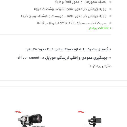
تعداد محورها
: ۲ محور Roll و Yaw
زاویه چرخش در محور yaw
: سیصد وشصت درجه
زاویه چرخش در محور Roll
: دویست و هشتاد وپنج درجه
سرعت تعقیب سوژه
: 0/1 تا ۰/۳ درجه بر ثانیه
+ اطلاعات بیشتر
ظرفیت بار
: ۲۰۰ گرم
ابعاد گوشی
: عرض از ۱/۹۷ اینچ تا ۳/۵۴ اینچ
پورت‌ها
: 1 پورتUSB-C
* گیمبال متحرک با اندازه دسته سلفی 10 تا حدود 20 اینچ
ظرفیت باتری
: ۱۰۰۰ میلی‌آمپر (۵/۵ ساعت)
* جهت‏گیری عمودی و افقی لرزشگیر موبایل zhiyun smooth x
* زمان متوسط روشن بودن تا ۴ ساعت
نمایش بیشتر
* کنترل‌های هوشمند ژست برای گرفتن عکس و ضبط ویدئو
* برنامه iOS / Android