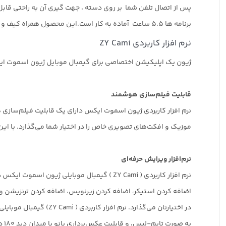
پس از اتصال تلفن شما بر روی دسته ، جهت گیری آن به راحتی قابل تغییر است.باتری گیمبال ش
برنامه ها 5.5 ساعت آماده به کار است.این محصول همراه کیف و سه پایه عرضه میشود. (پکیج شامل :استبلیزر ژیون اسموت ایکس وکیف همراه و سه پایه )
نرم افزار کاربردی ZY Cami
ژیون یک اپلیکیشن اختصاصی برای گیمبال موبایل ژیون اسموت ایک
قابلیت فیلم‌سازی هوشمند
نرم افزار کاربردی ژیون اسموت ایکس دارای یک قابلیت فیلم‌ساز
موزیک و افکت‌های تصویری خاص را در اختیار شما می‌گذارد. با این قابلیت ژیون اسموت x، هر کسی می‌تواند فیلم‌سازی ب
نرم‌افزار ویرایش حرفه‌ای
نرم افزار کاربردی ( ZY Cami ) گیمبال موبایلی ژیون اسموت ایکس دارای یک قابلیت برای ویرایش کردن حرفه‏ ای شامل کات کردن، کوتاه کردن، اضافه کردن موزیک،
اضافه کردن استیکر، اضافه کردن زیرنویس، اضافه کردن ترنزیشن و
در اختیارتان می‌گذارد. نرم افزار کاربردی ( ZY Cami) گیمبال موبایلی ژیون اسموت ایکس چندین قابلیت دیگر شامل ضبط ویدئو به صورت اسلوموشن، ضبط ویدئو
به صورت تایم-لپس، و قابلیت عکس‌برداری پانو با میدان دید ۱۸۰ درجه‌ای است.