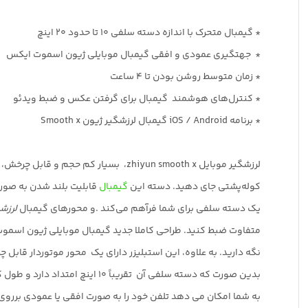
* گیمبال متحرک با اندازه دسته سلفی 10 تا حدود 20 اینچ
* جهت‏گیری عمودی و افقی گیمبال موبایلی ژیون اسموت ایکس
* زمان متوسط روشن بودن تا ۴ ساعت
* کنترل‌های هوشمند گیمبال برای گرفتن عکس و ضبط ویدئو
* برنامه iOS / Android گیمبال لرزشگیر ژیون Smooth x
لرزشگیر موبایل zhiyun smooth x، بسیار کم حجم و قابل چرخش، تاشونده و بزرگی به اندازه کف یک دست دارد و شما را قادر می‌سازدآن را به راحتی در
کوله‌پشتی جای دهید. دسته این
گیمبال
قابلیت بلند شدن به صورت 
یک دسته سلفی برای شما فرآهم می‌کند .و محورهای گیمبال
لرزش
متفاوت ضبط کنید. طراحی کاملا جدید گیمبال موبایلی ژیون اسموت ایکس به شما این امکان را 
نگه دارید. به علاوه، این استبلیزر دارای یک محور موتوردار قاب
بدین صورت که دسته سلفی آن تقریباً 10 اینچ امتداد دارد و طول کلی گیمبال موبایلی zhiyun smooth x را به حدود 20اینچ می رساند. لرزشگیر موبایل zhiyun
به شما امکان می دهد تلفن خود را به صورت افقی یا عمودی برروی