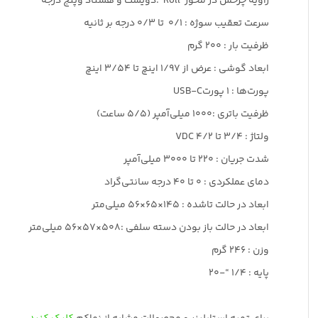
زاویه چرخش در محور Roll :دویست و هشتاد وپنج درجه
سرعت تعقیب سوژه : 0/1 تا ۰/۳ درجه بر ثانیه
ظرفیت بار : ۲۰۰ گرم
ابعاد گوشی : عرض از ۱/۹۷ اینچ تا ۳/۵۴ اینچ
پورت‌ها : 1 پورتUSB-C
ظرفیت باتری :۱۰۰۰ میلی‌آمپر (۵/۵ ساعت)
ولتاژ : ۳/۴ تا ۴/۲ VDC
شدت جریان : ۲۲۰ تا ۳۰۰۰ میلی‌آمپر
دمای عملکردی : ۰ تا ۴۰ درجه سانتی‌گراد
ابعاد در حالت تاشده : 145×65×56 میلی‌متر
ابعاد در حالت باز بودن دسته سلفی :508×57×56 میلی‌متر
وزن : ۲۴۶ گرم
پایه : 1/4 “-20