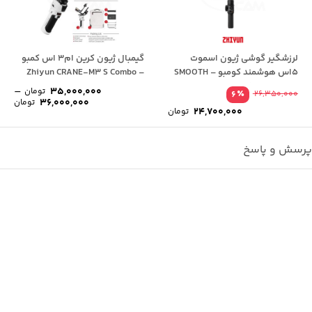
لرزشگیر گوشی ژیون اسموت
گیمبال ژیون کرین ام3 اس کمبو
5اس هوشمند کومبو – SMOOTH
– Zhiyun CRANE-M3 S Combo
Kit
5S AI Combo
–
35,000,000
تومان
٪
6
26,350,000
محد
36,000,000
تومان
قیمت
24,700,000
قیم
تومان
اصلی
قیمت
26,350,000 تومان
فعلی
تا
بود.
24,700,000 تومان
0,000
رسش و پاسخ
است.