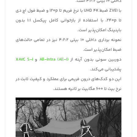
داخلی 10 بیتی 4:2:2 است.
با ZVE1 ضبط UHD 4K با نرخ فریم تا 120p و ضبط فول اچ دی
تا 240p، با استفاده از بازخوانی کامل پیکسل 1:1 بدون
باینینگ امکان‌پذیر است.
نمونه برداری داخلی 10 بیتی 4:2:2 نیز در تمامی حالت‌های
ضبط امکان‌پذیر است.
دوربین سونی بدون آینه از
All-Intra (All-I)
و
XAVC S-I
پشتیبانی می‌کند.
این دو کدک‌های درون فریمی برای عملکرد و کیفیت ثابت در
نرخ بیت تا 600 مگابیت بر ثانیه هستند.