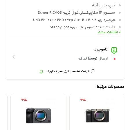
نوع:
بدون آینه
سنسور:
12 مگاپیکسلی فول فریم Exmor R CMOS
فیلمبرداری:
UHD 4K 120p / FHD 240p / 10-Bit 4:2:2
تثبیت کننده تصویر:
5 محوره SteadyShot
+ اطلاعات بیشتر
محدوده دینامیکی:
کادربندی خودکار هوش مصنوعی تشخیص چند
چهره، تایم لپس
تنظیمات:
S-Log3، S-Gamut3، S-Cinetone، User LUTs
ناموجود
اتصال:
USB
ارسال توسط نماکم
باتری:
NP-FZ100 قابل شارژ
آیا قیمت مناسب تری سراغ دارید؟
محصولات مرتبط