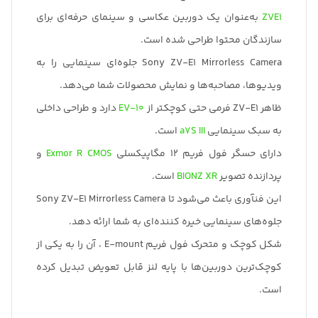
ZVE1
به‌عنوان یک دوربین عکاسی و سینمای حرفه‌ای برای
سازندگان محتوا طراحی شده است.
Sony ZV-E1 Mirrorless Camera جلوه‌ای سینمایی را به
ویدیوها، مصاحبه‌ها و نمایش محصولات شما می‌دهد.
ظاهر ZV-E1 فرمی حتی کوچکتر از
EV-10
دارد و طراحی داخلی
به سبک سینمایی
a7S III
است.
دارای حسگر فول فریم 12 مگاپیکسلی
Exmor R CMOS
و
پردازنده تصویر
BIONZ XR
است.
این فنآوری باعث می‌شود تا Sony ZV-E1 Mirrorless Camera
جلوه‌های سینمایی خیره کننده‌ای به شما ارائه دهد.
شکل کوچک و متحرک فول فریم E-mount ، آن را به یکی از
کوچک‌ترین دوربین‌ها با پایه لنز قابل تعویض تبدیل کرده
است.