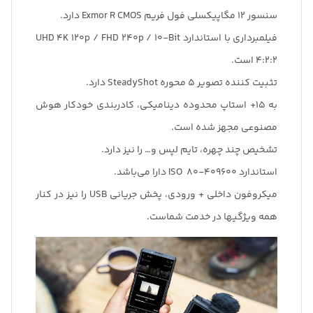
سنسور 12 مگاپیکسلی فول فریم Exmor R CMOS دارد.
فیلمبرداری با استاندارد UHD 4K 120p / FHD 240p / 10-Bit
4:2:2 است.
تثبیت کننده تصویر 5 محوره SteadyShot دارد.
به 15+ استاپ محدوده دینامیکی، کادربندی خودکار هوش
مصنوعی مجهز شده است.
تشخیص چند چهره، تایم لپس و… را نیز دارد.
استاندارد ISO 80-409600 دارا می‌باشد.
میکروفون داخلی + ورودی، پخش جریانی USB را نیز در کنار
همه ویژگیها در خدمت شماست.