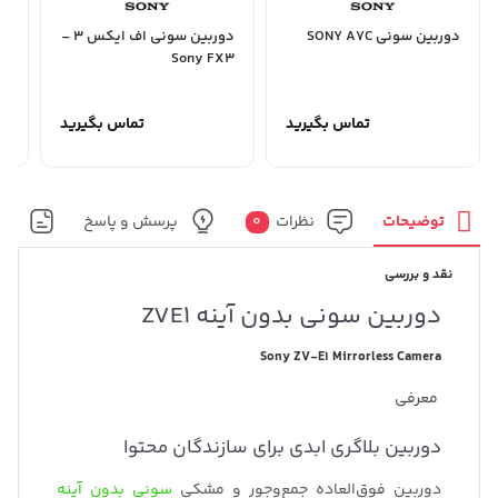
دوربین سونی SONY A7C
دوربین سونی اف ایکس 3 –
دو
a9
Sony FX3
تماس بگیرید
تماس بگیرید
توضیحات
نظرات
0
پرسش و پاسخ
مش
نقد و بررسی
دوربین سونی بدون آینه ZVE1
Sony ZV-E1 Mirrorless Camera
معرفی
دوربین بلاگری ابدی برای سازندگان محتوا
دوربین فوق‌العاده جمع‌وجور و مشکی
سونی بدون آینه