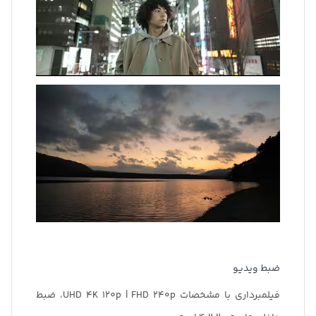
ضبط ویدیو
فیلمبرداری با مشخصات UHD 4K 120p | FHD 240p، ضبط