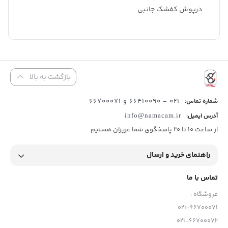
درپوش کفشک جانبی
بازگشت به بالا
021 - 66410090 و 66700071
شماره تماس:
آدرس ایمیل:
info@namacam.ir
از ساعت 10 تا 20 پاسخگوی شما عزیزان هستیم
راهنمای خرید و ارسال
تماس با ما
فروشگاه :
021-66700071
021-66700072