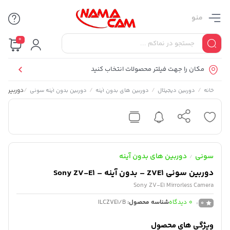
منو
0
مکان را جهت فیلتر محصولات انتخاب کنید
/
/
/
/
دوربین سونی ZVE1 – بدون آین
خانه
دوربین دیجیتال
دوربین های بدون آینه
دوربین بدون آینه سونی
سونی
دوربین های بدون آینه
/
دوربین سونی ZVE1 – بدون آینه – Sony ZV-E1
Sony ZV-E1 Mirrorless Camera
0
دیدگاه
شناسه محصول:
ILCZVE1/B
0
ویژگی های محصول