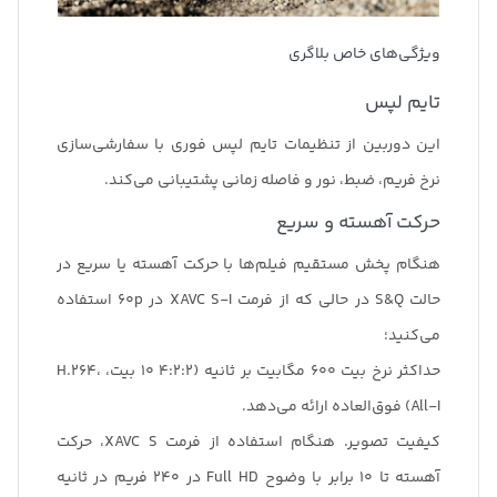
ویژگی‌های خاص بلاگری
تایم لپس
این دوربین از تنظیمات تایم لپس فوری با سفارشی‌سازی
نرخ فریم، ضبط، نور و فاصله زمانی پشتیبانی می‌کند.
حرکت آهسته و سریع
هنگام پخش مستقیم فیلم‌ها با حرکت آهسته یا سریع در
حالت S&Q در حالی که از فرمت XAVC S-I در 60p استفاده
می‌کنید؛
حداکثر نرخ بیت 600 مگابیت بر ثانیه (4:2:2 10 بیت، H.264،
All-I) فوق‌العاده ارائه می‌دهد.
کیفیت تصویر. هنگام استفاده از فرمت XAVC S، حرکت
آهسته تا 10 برابر با وضوح Full HD در 240 فریم در ثانیه