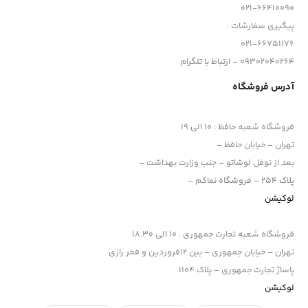
021-66410090
پیگیری سفارشات :
021-66751176
09302040264 – ارتباط با تلگرام
آدرس فروشگاه
فروشگاه شعبه حافظ
:
10 الی 19
تهران – خیابان حافظ –
بعد از نوفل لوشاتو – جنب وزارت بهداشت –
پلاک 254 – فروشگاه نماکم –
لوکیشن
فروشگاه شعبه تجارت جمهوری
:
10 الی 18.30
تهران – خیابان جمهوری – بین 12فروردین و فخر رازی
پاساژ تجارت جمهوری – پلاک 1104
لوکیشن