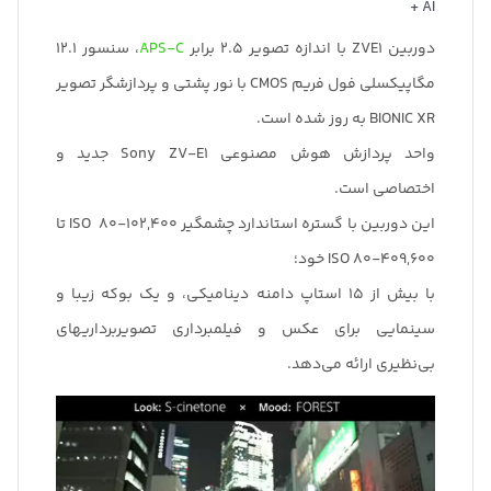
+ AI
دوربین ZVE1 با اندازه تصویر 2.5 برابر
APS-C
، سنسور 12.1
مگاپیکسلی فول فریم CMOS با نور پشتی و پردازشگر تصویر
BIONIC XR به روز شده است.
واحد پردازش هوش مصنوعی Sony ZV-E1 جدید و
اختصاصی است.
این دوربین با گستره استاندارد چشمگیر ISO 80-102,400 تا
ISO 80-409,600 خود؛
با بیش از 15 استاپ دامنه دینامیکی، و یک بوکه زیبا و
سینمایی برای عکس و فیلمبرداری تصویربرداریهای
بی‌نظیری ارائه می‌دهد.