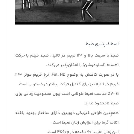
انعطاف‌پذیری ضبط
ضبط با سرعت بالا و 120 فریم در ثانیه، ضبط فیلم با حرکت
آهسته (اسلوموشن) را امکان‌پذیر می‌کند.
یا در صورت کاهش به وضوح Full HD، نرخ فریم موثر 240
فریم در ثانیه نیز برای کنترل حرکت بیشتر در دسترس است.
ZV-E1 مناسب ضبط طولانی است چون محدودیت زمانی برای
ضبط نامحدود ندارد.
همچنین طراحی فیزیکی دوربین، دارای ساختار بهبود یافته
اتلاف گرما برای افزایش زمان ضبط است.
این زمان تقریبا 60 دقیقه در 4K60p است.