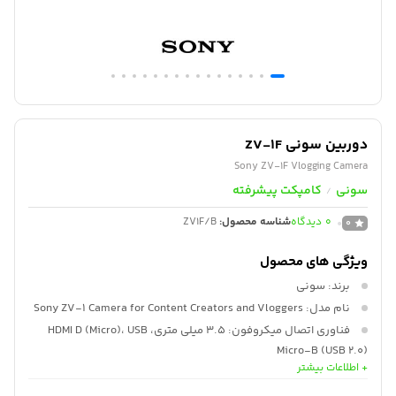
دوربین سونی ZV-1F
Sony ZV-1F Vlogging Camera
سونی
کامپکت پیشرفته
/
0
دیدگاه
شناسه محصول:
ZV1F/B
0
ویژگی های محصول
برند:
سونی
نام مدل:
Sony ZV-1 Camera for Content Creators and Vloggers
فناوری اتصال میکروفون:
3.5 میلی متری، HDMI D (Micro)، USB
Micro-B (USB 2.0)
+ اطلاعات بیشتر
نوع حافظه:
فلش تک اسلات: SD/SDHC/SDXC/Memory Stick Duo
Hybrid