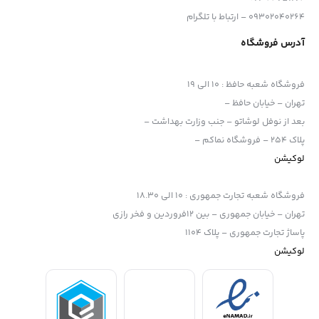
وسیع ارائه می‌دهد.
09302040264 – ارتباط با تلگرام
از نظر مشخصات ویدیویی، ضبط UHD 4K در 30p برای فیلمبرداری طولانی
آدرس فروشگاه
و طولانی‌تر پشتیبانی می‌شود.
در صورت تمایل می‌توان از یک پورت micro-HDMI برای اتصال با یک
فروشگاه شعبه حافظ
:
10 الی 19
ضبط کننده یا مانیتور خارجی استفاده کرد.
تهران – خیابان حافظ –
همچنین نمایه های تصویری S-Log3/2 و HLG سونی از فیلمبرداری بهره
بعد از نوفل لوشاتو – جنب وزارت بهداشت –
پلاک 254 – فروشگاه نماکم –
می‌برند که می‌تواند با دوربین‌های سینمای حرفه‌ای رقابت کند.
لوکیشن
فروشگاه شعبه تجارت جمهوری
:
10 الی 18.30
تهران – خیابان جمهوری – بین 12فروردین و فخر رازی
پاساژ تجارت جمهوری – پلاک 1104
لوکیشن