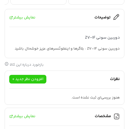
توضیحات
نمایش بیشتر
دوربین سونی ZV-1F
دوربین سونی ZV-1F : بلاگرها و اینفلوئنسرهای عزیز خوشحال باشید
زیرا دوربین
سونی
ZV-1F یک دوربین همه کاره است.
بازخورد درباره این کالا
که قابلیت های تصویربرداری سری
RX100
را با طراحی فیزیکی و
افکت‌های به روز شده برای تولید محتوای کارآمدتر ترکیب می‌کند.
نظرات
افزودن نظر جدید +
دوربین سونی دوربین سونی ZV-1F دارای صفحه نمایش لمسی 3.0
اینچی با بازگردانی جانبی و میکروفون 3 کپسولی جهت دار است که برای
هنوز بررسی‌ای ثبت نشده است.
ضبط از جلو مناسب است،
دوربین سونی ZV-1F همچنین با تنظیمات Showcase Product، عملکرد
مشخصات
نمایش بیشتر
Defocus پس زمینه، Soft Skin Effect و Face و همچنین نوردهی