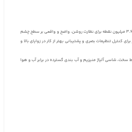
علاوه بر به‌روزرسانی‌های تصویربرداری، a7R III از طراحی بدنه اصلاح‌شده‌ای نیز بهره می‌برد که شامل منظره یاب الکترونیکی Tru-Finder OLED با 3.69 میلیون نقطه برای نظارت روشن، واضح و واقعی بر سطح چشم
ی بدون آینه آلفا 7 ار 3 Sony Alpha a7R III یک LCD لمسی متحرک 1.44 میلیون پیکسلی با ابعاد 3.0 اینچی نیز برای کنترل تنظیمات بصری و پشتیبانی بهتر از کار در زوایای بالا و
وربین در شرایط سخت، شاسی آلیاژ منیزیم و آب بندی گسترده در برابر آب و هوا