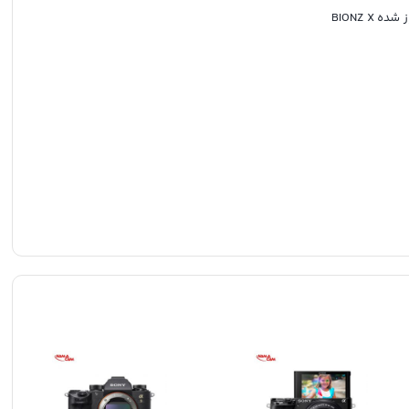
فول فریم 42.4 مگاپیکسلی Exmor R BSI CMOS و پردازشگر تصویر به‌روز شده BIONZ X
 با عملکرد فوکوس خودکار