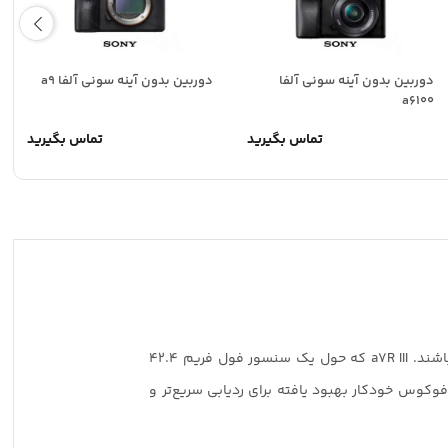
دوربین بدون آینه سونی آلفا
دوربین بدون آینه سونی آلفا a9
a6100
تماس بگیرید
تماس بگیرید
وده
ت:
64,000,000 تومان
228,00 تومان
می‌توانند همزمان وجود داشته باشند. a7R III که حول یک سنسور فول فریم 42.4
. نرخ عکس‌برداری مداوم 10 فریم بر ثانیه را همراه با عملکرد فوکوس خودکار بهبود یافته برای ردیابی سریع‌تر و