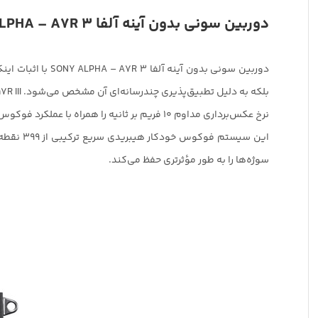
دوربین سونی بدون آینه آلفا
LPHA – A7R 3
دوربین سونی بدون آینه آلفا SONY ALPHA – A7R 3 با اثبات اینکه سرعت، وضوح، و قابلیت‌های
بلکه به دلیل تطبیق‌پذیری چندرسانه‌ای آن مشخص می‌شود. a7R III که حول یک سنسور فول فریم 42.4 مگاپیکسلی Exmor R BSI CMOS و پردازشگر تصویر به‌روز شده BIONZ X می‌چرخد.
نرخ عکس‌برداری مداوم 10 فریم بر ثانیه را همراه با عملکرد فوکوس خودکار بهبود یافته برای ردیابی سریع‌تر و مطمئن‌تر سوژه همراه با پوشش گسترده فریم ارائه می‌دهد.
سوژه‌ها را به طور مؤثرتری حفظ می‌کند.