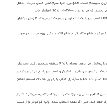
ی ازین سیستم است. همچنین، لایه سیم‌کشی مسی سرعت انتقال
همچنین، ضبط ویدیوی داخلی UHD 4K با محدوده دینامیکی گسترده را با استفاده از عرض کامل سنسور فول فریم فعال می کند. پردازنده BIONZ X همچنین با یک LSI جلویی پرسرعت کار می‌کند تا زمان پردازش
اسی پیاپی سریع تا حداکثر 10 فریم در ثانیه با وضوح کامل، تا 76 فریم متوالی، و با AF/AE تمام وقت هنگام کار با شاتر مکانیکی یا شاتر الکترونیکی بهره می‌برد. در صورت
سیستم فوکوس خودکار هیبریدی سریع 4 بعدی تکامل یافته اکنون از ترکیب 399 نقطه تشخیص فاز استفاده می کند که تقریباً 68 درصد از کادر را پوشش می دهد، همراه با 425 منطقه تشخیص کنتراست برای
یع و عملکرد ردیابی سوژه. این سیستم فوکوس خودکار هیبریدی سریع در مقایسه با مدل‌های قبلی a7R دو برابر سرعت فوکوس و ردیابی مطمئن‌تر و همچنین پاسخ فوکوس در نور
اختیاری LA-EA3 یا LA-EA1 با سازگاری کامل با ردیابی AF/AE مستمر امکان
بل تنظیم که روی سوژه متحرک مورد نظر تنظیم می‌شود، تمرکز
 فوکوس را روی سوژه های متحرک حفظ کند، حتی اگر نقطه انتخاب شده اولیه فوکوس را از دست