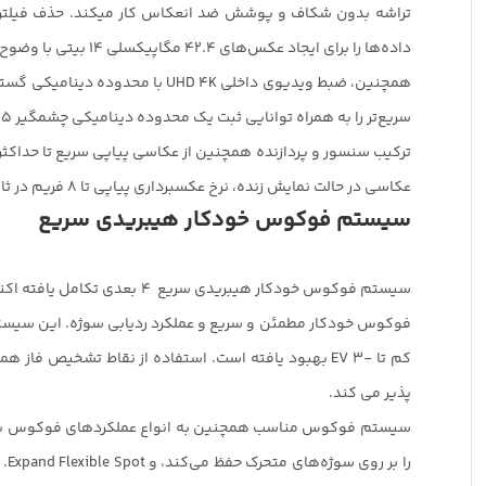
تراشه بدون شکاف و پوشش ضد انعکاس کار میکند. حذف فیلتر پ
داده‌ها را برای ایجاد عکس‌های 42.4 مگاپیکسلی 14 بیتی با وضوح بالا با محدوده حساسیت اصلی بین ISO 100-32000 به طور چشمگیری بهبود می‌بخشد. که می‌تواند تا ISO 50-102400 افزایش یابد.
سریع‌تر را به همراه توانایی ثبت یک محدوده دینامیکی چشمگیر 15 مرحله‌ای در مقادیر حساسیت کم انجام دهد.
عکاسی در حالت نمایش زنده، نرخ عکسبرداری پیاپی تا 8 فریم در ثانیه نیز امکان پذیر است.
سیستم فوکوس خودکار هیبریدی سریع
کم تا -3 EV بهبود یافته است. استفاده از نقاط تشخیص فاز همچنین استفاده از
پذیر می کند.
سیستم فوکوس مناسب همچنین به انواع عملکردهای فوکوس برای د
را