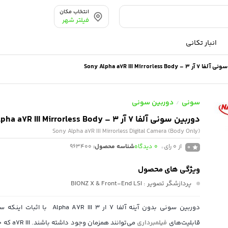
انتخاب مکان
فیلتر شهر
انبار تکانی
– Sony Alpha a7R III Mirrorless Body
سونی
دوربین سونی
/
دوربین سونی آلفا 7 آر 3 – Sony Alpha a7R III Mirrorless Body
Sony Alpha a7R III Mirrorless Digital Camera (Body Only)
از 0 رای
0
دیدگاه
شناسه محصول:
963400
0
ویژگی های محصول
پردازشگر تصویر
: BIONZ X & Front-End LSI
دوربین سونی بدون آینه آلفا 7 ار 3  A7R III
قابلیت‌های
فیلمبرداری
می‌توانند همز