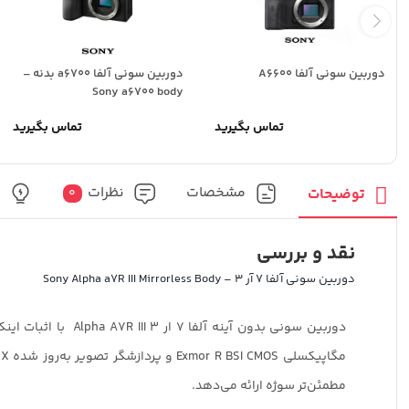
دوربین سونی آلفا A6600
دوربین سونی آلفا a6700 بدنه –
Sony a6700 body
تماس بگیرید
تماس بگیرید
مشخصات
نظرات
پ
توضیحات
0
نقد و بررسی
دوربین سونی آلفا 7 آر 3 – Sony Alpha a7R III Mirrorless Body
دوربین سونی بدون آینه آلفا 7 ار 3 Alpha A7R III با اثبات اینکه سرعت، وضوح، و قابلیت‌های
مطمئن‌تر سوژه ارائه می‌دهد.