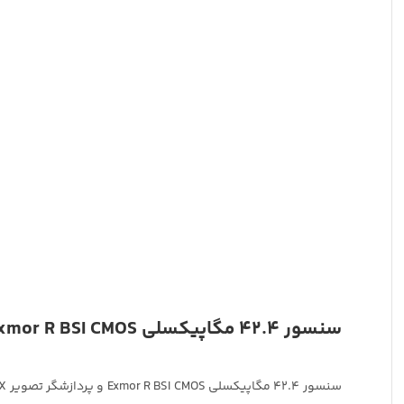
سنسور 42.4 مگاپیکسلی Exmor R BSI CMOS و پردازشگر تصویر BIONZ X
سنسور 42.4 مگاپیکسلی Exmor R BSI CMOS و پردازشگر تصویر BIONZ X عکس‌ها و ویدیوهای با وضوح بالا را ارائه میدهد. نویز را به حداقل میرساند و سرعت را بهبود بخشد. این ساختار حسگر با طراحی