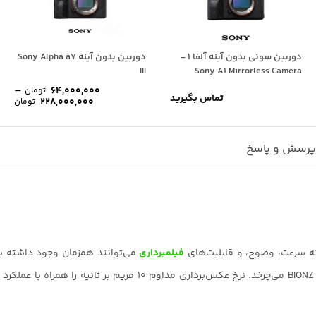
دوربین سونی بدون آینه آلفا 1 –
دوربین بدون آینه Sony Alpha a7
III
Sony A1 Mirrorless Camera
–
64,000,000
تومان
تماس بگیرید
محد
228,000,000
تومان
قیم
تا
0,000
رسش و پاسخ
فیلمبرداری
مگاپیکسلی Exmor R BSI CMOS و پردازشگر تصویر به‌روز شده BIONZ X می‌چرخد