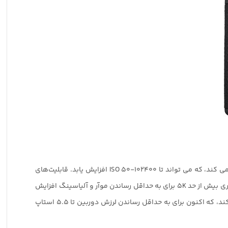
علاوه بر سرعت و فوکوس خودکار، بهبودهای پردازشی همچنین به درک وضوح تصویر بیشتر در محدوده حساسیت بین ISO 100-32000 کمک می کند، که می تواند تا ISO 50-102400 افزایش یابد. قابلیت‌های
ضبط ویدیو برای کیفیت بالا در هنگام ضبط ویدیوی UHD 4K با عرض کامل سنسور فول فریم، یا هنگام استفاده از ناحیه Super35 و نمونه‌برداری بیش از حد 5K برای به حداقل رساندن موآر و آلیاسینگ افزایش
5 محوری SteadyShot INSIDE با تغییر حسگر تصویر را حفظ می کند، که اکنون برای به حداقل رساندن لرزش دوربین تا 5.5 استاپ