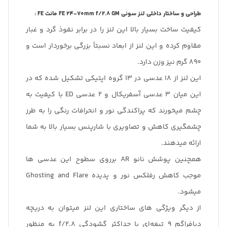
طراحی و ساختار داخلی لنز سونی FE 24-70mm f/2.8 GM مانت FE :
کیفیت ساخت بسیار بالا این لنز را در برابر نفوذ گرد و غبار
مقاوم کرده و این لنز از ابعاد نسبتاً بزرگی برخوردار است و
890 گرم نیز وزن دارد.
این لنز از 18 عدسی در 13 گروه اپتیکی تشکیل شده که در
این میان 3 عدسی آسفریکال و 2 عدسی ED با کیفیت به
چشم میخورند که پراکندگی نور و انحرافات رنگی را به طرز
چشمگیری کاهش و تصاویری با شارپنس بسیار بالا به شما
ارائه میدهند.
همچنین پوشش نانو AR برروی سطوح این عدسی ها
موجب کاهش رفلکس نور و پدیده Ghosting and Flare
میشود.
از دیگر ویژگی های ساختاری این لنز میتوان به دریچه
دیافراگم 9 تیغه‌ای با حداکثر گشودگی f/2.8 به منظور