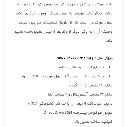
به خاموش و روشن کردن موتور فوکوس اتوماتیک و از دو
دکمه دیگر یکی مربوط به قفل رینگ زوم و دیگری دکمه
قفل فوکوس است که از طریق تنظیمات دوربین می‌توان
وظیفه‌ آن را به یکی دیگر از وظایف از پیش تعیین‌شده تغییر
داد.
ویژگی های لنز
SONY 24-70 F/2.8 GM
:
مناسب برای تمام مود های عکاسی
مناسب دوربین های بدون آینه فول فریم با مانت E سونی
دارای 18 عدسی در 13 گروه
دارای 3 عدسی آسفریکال و 2 عدسی ED
دریچه دیافراگم 9 تیغه ای با حداکثر گشودگی F/2.8
موتور فوکوس پیشرفته Direct Drive SSM
کیفیت ساخت بسیار بالا