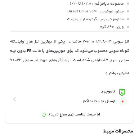
محدوده دیافراگم
: f/2.8 تا f/22
موتور فوکوس
: Direct Drive SSM
مقاوم در برابر
: گردوغبار و رطوبت
وزن
: 890 گرم
لنز سونی 24-70mm f/2.8 مانت FE یکی از بهترین لنز های واید_تله
کوتاه سونی محسوب می‌شود که برای دوربین‌های با مانت FE بدون آینه
سونی سری A7 طراحی شده است. از ویژگی‌های مهم لنز سونی 24-70
میتوان به دریچه دیافراگم 9 تیغه با حداکثر گشودگی f/2.8 اشاره کرد. از
نمایش بیشتر
این لنز به عنوان یک لنز همه کاره یاد شده و مناسب برای هر نوع
عکاسی (پرتره، استودیویی، منظره و …) میباشد.
ناموجود
ارسال توسط نماکم
آیا قیمت مناسب تری سراغ دارید؟
محصولات مرتبط