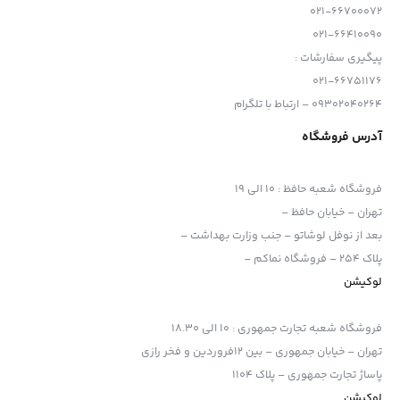
021-66700072
021-66410090
پیگیری سفارشات :
021-66751176
09302040264 – ارتباط با تلگرام
آدرس فروشگاه
فروشگاه شعبه حافظ
:
10 الی 19
تهران – خیابان حافظ –
بعد از نوفل لوشاتو – جنب وزارت بهداشت –
پلاک 254 – فروشگاه نماکم –
لوکیشن
فروشگاه شعبه تجارت جمهوری
:
10 الی 18.30
تهران – خیابان جمهوری – بین 12فروردین و فخر رازی
پاساژ تجارت جمهوری – پلاک 1104
لوکیشن