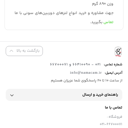
وزن 890 گرم
جهت مشاوره و خرید انواع لنز‌های دوربین‌های سونی با ما
تماس
بگیرید.
بازگشت به بالا
021 - 66410090 و 66700071
شماره تماس:
آدرس ایمیل:
info@namacam.ir
از ساعت 10 تا 20 پاسخگوی شما عزیزان هستیم
راهنمای خرید و ارسال
تماس با ما
فروشگاه :
021-66700071