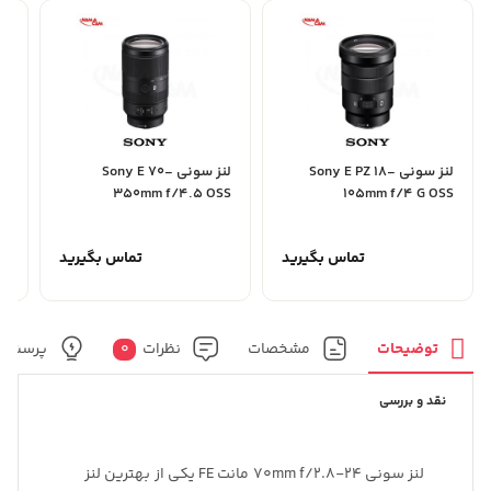
لنز سونی Sony E PZ 18-
لنز سونی Sony E 70-
105mm f/4 G OSS
350mm f/4.5 OSS
DN مان
تماس بگیرید
تماس بگیرید
توضیحات
مشخصات
نظرات
0
پرسش و
نقد و بررسی
لنز سونی 24-70mm f/2.8 مانت FE یکی از بهترین لنز