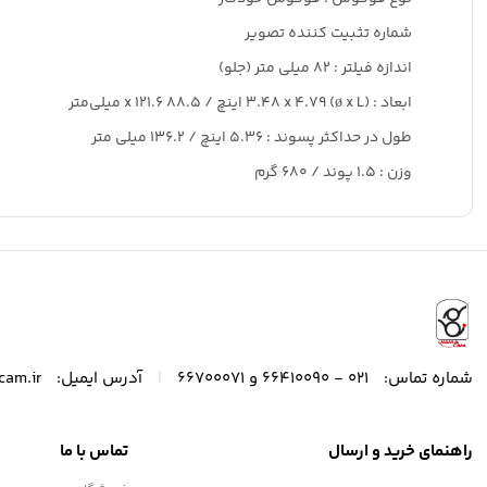
شماره تثبیت کننده تصویر
اندازه فیلتر : 82 میلی متر (جلو)
ابعاد : (ø x L) 3.48 x 4.79 اینچ / 88.5 x 121.6 میلی‌متر
طول در حداکثر پسوند : 5.36 اینچ / 136.2 میلی متر
وزن : 1.5 پوند / 680 گرم
|
شماره تماس:
021 - 66410090 و 66700071
آدرس ایمیل:
cam.ir
راهنمای خرید و ارسال
تماس با ما