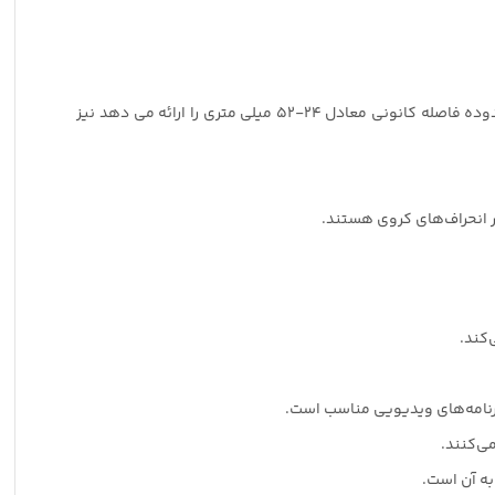
زوم زاویه باز لنز سونی FE 16-35mm f/2.8 که برای دوربین های بدون آینه E-mount فول فریم طراحی شده است، با مدل های APS-C که محدوده فاصله کانونی معادل 24-52 میلی متری را ارائه می دهد نیز
ر انحراف‌های کروی هستند.
کند.
می‌کنند.