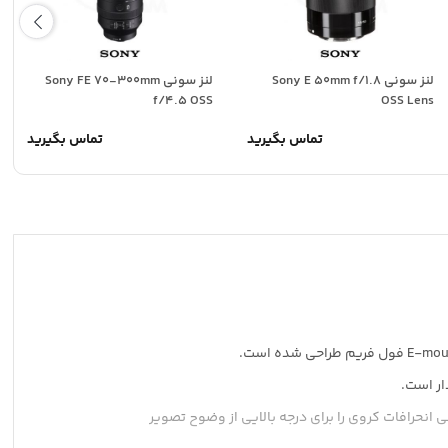
لنز سونی Sony E 50mm f/1.8
لنز سونی Sony FE 70-300mm
f/4.5 OSS
OSS Lens
تماس بگیرید
تماس بگیرید
نصر XA و سه عنصر کروی است که به طور قابل توجهی انحرافات کروی را برای درجه بالایی از وضوح تصویر