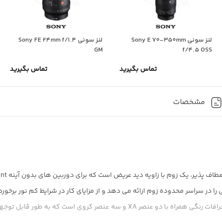
لنز سونی Sony E 70-350mm
لنز سونی Sony FE 24mm f/1.4
GM
f/4.5 OSS
تماس بگیرید
تماس بگیرید
مشخصات
طراحی اپتیکال شامل دو عنصر پراکندگی بسیار کم برای کاهش انحرافات رنگی همراه با دو ع