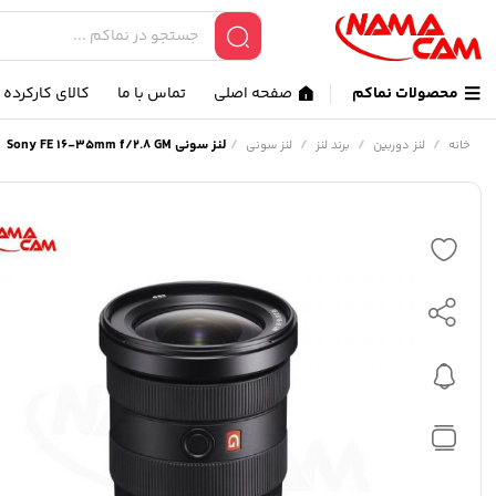
محصولات نماکم
صفحه اصلی
تماس با ما
کالای کارکرده
/
/
/
/
لنز سونی Sony FE 16-35mm f/2.8 GM
خانه
لنز دوربین
برند لنز
لنز سونی