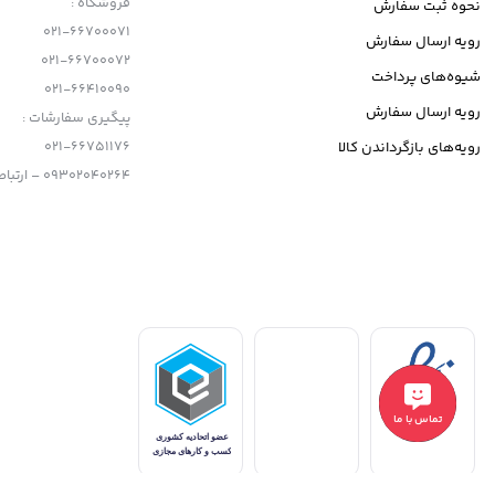
فروشگاه :
نحوه ثبت سفارش
021-66700071
رویه ارسال سفارش
021-66700072
شیوه‌های پرداخت
021-66410090
رویه ارسال سفارش
پیگیری سفارشات :
021-66751176
رویه‌های بازگرداندن کالا
09302040264 – ارتباط با تلگرام
تماس با ما