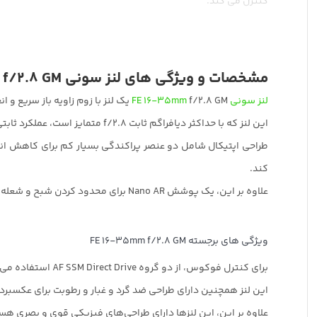
کنترل می کند.
علاوه بر این، یک پوشش Nano AR برای محدود کردن شبح و شعله ور شدن لنز برای افزایش کنتراست و ماندگاری رنگ هنگام کار در شرایط نوری قوی اعمال شده است.
مشخصات و ويژگی های لنز سونی FE 16-35mm f/2.8 GM
لنز سونی
f/2.8 GM یک لنز با زوم زاویه باز سریع و انعطاف پذیر، یک زوم با زاویه دید عریض است که برای دوربین های بدون آینه E-mount فول فریم طراحی شده است.
FE 16-35mm
این لنز که با حداکثر دیافراگم ثابت f/2.8 متمایز است، عملکرد ثابتی را در سراسر محدوده زوم ارائه می دهد و از مزایای کار در شرایط کم نور برخوردار است.
کند.
علاوه بر این، یک پوشش Nano AR برای محدود کردن شبح و شعله ور شدن لنز برای افزایش کنتراست و ماندگاری رنگ هنگام کار در شرایط نوری قوی اعمال شده است.
ویژگی های برجسته FE 16-35mm f/2.8 GM
برای کنترل فوکوس، از دو گروه AF SSM Direct Drive استفاده می‌شود که سریع و بی‌صدا هستند و همچنین کنترل واکنش‌پذیرتری را برای عملکرد فوکوس دستی ارائه می‌دهند.
این لنز همچنین دارای طراحی ضد گرد و غبار و رطوبت برای عکسبرداری
علاوه بر این، این لنزها دارای طراحی‌های فیزیکی قوی و بصری 