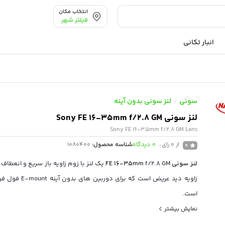
انتخاب مکان
فیلتر شهر
انبار تکانی
سونی
لنز سونی بدون آینه
/
لنز سونی Sony FE 16-35mm f/2.8 GM
Sony FE 16-35mm f/2.8 GM Lens
از 0 رای
0
دیدگاه
شناسه محصول:
1080400
0
لنز سونی
FE 16-35mm
f/2.8 GM یک لنز با زوم زاویه باز سریع و انعطا
زاویه دید عریض است که برا
است.
این لنز که با حداکثر دیافراگم ثابت f/2.8 متمایز است، عملک
نمایش بیشتر
زوم ارائه می دهد و از مزایای کار در شرایط کم نور برخوردار است.