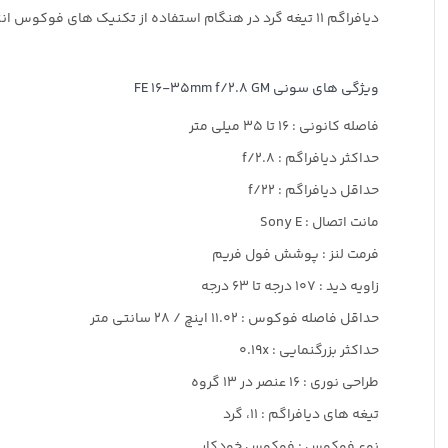
دیافراگم 11 تیغه گرد در هنگام استفاده از تکنیک های فوکوس انتخابی به کیفیت بوکه خارق العاده شما کمک می کند.
ویژگی های سونی FE 16-35mm f/2.8 GM
فاصله کانونی : 16 تا 35 میلی متر
حداکثر دیافراگم : f/2.8
حداقل دیافراگم : f/22
مانت اتصال : Sony E
فرمت لنز : پوشش فول فریم
زاویه دید : 107 درجه تا 63 درجه
حداقل فاصله فوکوس‌ : 11.02 اینچ / 28 سانتی متر
حداکثر بزرگنمایی : 0.19x
طراحی نوری : 16 عنصر در 13 گروه
تیغه های دیافراگم : 11، گرد
نوع فوکوس : فوکوس خودکار