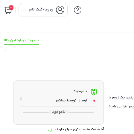
0
ورود/ثبت نام
بازخورد درباره این کالا
ناموجود
ف پذیر، یک زوم با
ارسال توسط نماکم
ی دوربین های بدون آینه E-mount فول فریم طراحی شده
ناموجود
رد ثابتی را در سراسر محدوده
آیا قیمت مناسب تری سراغ دارید؟