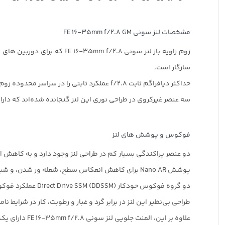
مشخصات لنز سونی FE 16-35mm f/2.8 GM
سازگار است.
حداکثر دیافراگم ثابت f/2.8 عملکرد ثابتی را در سراسر محدوده زوم برای کار در شرایط نوری دشوار ارائه می دهد.
سه عنصر غیرکروی در طراحی نوری این لنز گنجانده شده‌اند که دار
فوکوس و پوشش های لنز
دو عنصر پراکندگی بسیار کم در طراحی لنز وجود دارد و به کاهش 
پوشش Nano AR برای کاهش انعکاس سطح، شعله ور شدن، و شبح برای افزایش کنتراست اعمال شده است.
دو گروه فوکوس خودکار Direct Drive SSM (DDSSM) عملکرد فوکوس سریع، بی‌صدا و دقیقی را ارائه می‌دهند که هم برای عکس‌ها و هم برای برنامه‌های ویدیویی مناسب است.
طراحی بی‌نظیر این لنز در برابر گرد و غبار و رطوبت، کار در شرایط 
علاوه بر این، المنت جلویی لنز سونی FE 16-35mm f/2.8 دارای یک پوشش فلوئور برای محافظت در برابر اثر انگشت و گرد و غبار ناشی از چسبیدن به آن است.