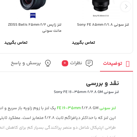
لنز سونی Sony FE 85mm f/1.8
لنز زایس ZEISS Batis 25mm f/2
مانت سونی
تماس بگیرید
تماس بگیرید
نظرات
پرسش و پاسخ
توضیحات
0
نقد و بررسی
لنز سونی Sony FE 16-35mm f/2.8 GM
لنز سونی
f/2.8 GM یک لنز با زوم زاویه باز سریع و انعطاف پذیر، یک زوم با زاویه دید عریض است که برای دوربین های بدون آینه E-mount فول فریم طراحی شده است.
FE 16-35mm
این لنز که با حداکثر دیافراگم ثابت f/2.8 متمایز است، عملکرد ثابتی را در سراسر محدوده زوم ارائه می دهد و از مزایای کار در شرایط کم نور برخوردار است.