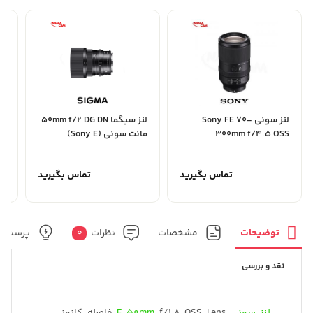
لنز سونی Sony FE 70-
لنز سیگما 50mm f/2 DG DN
300mm f/4.5 OSS
مانت سونی (Sony E)
.8
تماس بگیرید
تماس بگیرید
توضیحات
مشخصات
نظرات
0
پرسش و
نقد و بررسی