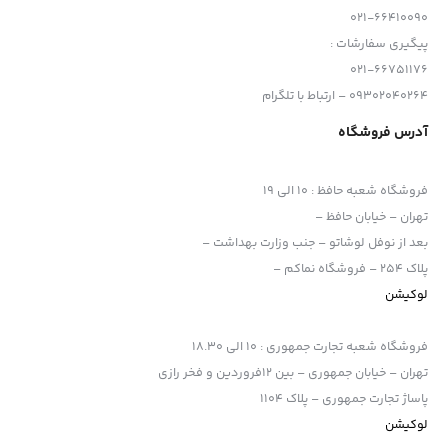
021-66410090
پیگیری سفارشات :
021-66751176
09302040264 – ارتباط با تلگرام
آدرس فروشگاه
فروشگاه شعبه حافظ
:
10 الی 19
تهران – خیابان حافظ –
بعد از نوفل لوشاتو – جنب وزارت بهداشت –
پلاک 254 – فروشگاه نماکم –
لوکیشن
فروشگاه شعبه تجارت جمهوری
:
10 الی 18.30
تهران – خیابان جمهوری – بین 12فروردین و فخر رازی
پاساژ تجارت جمهوری – پلاک 1104
لوکیشن