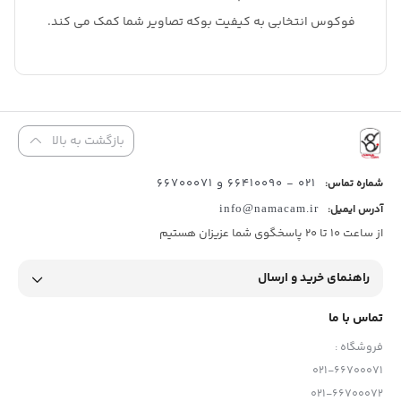
فوکوس انتخابی به کیفیت بوکه تصاویر شما کمک می کند.
بازگشت به بالا
021 - 66410090 و 66700071
شماره تماس:
آدرس ایمیل:
info@namacam.ir
از ساعت 10 تا 20 پاسخگوی شما عزیزان هستیم
راهنمای خرید و ارسال
تماس با ما
فروشگاه :
021-66700071
021-66700072