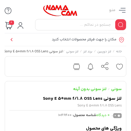
منو
0
مکان را جهت فیلتر محصولات انتخاب کنید
/
/
/
/
لنز سونی Sony E 50mm f/1.8 OSS Lens
خانه
لنز دوربین
برند لنز
لنز سونی
سونی
لنز سونی بدون آینه
/
لنز سونی Sony E 50mm f/1.8 OSS Lens
Sony E 50mm f/1.8 OSS Lens
0
دیدگاه
شناسه محصول:
1046400
0
ویژگی های محصول