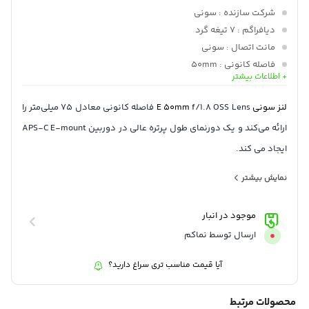
شرکت سازنده
: سونی
دیافراگم
: 7 تیغه گرد
مانت اتصال
: سونی
فاصله کانونی
: 50mm
+ اطلاعات بیشتر
وزن
: 202 گرم
لنز سونی
E 50mm
f/1.8 OSS Lens فاصله کانونی معادل 75 میلی‌متر را
ارائه می‌کند و یک دورنمای طول پرتره عالی در دوربین APS-C E-mount
ایجاد می کند.
حداکثر دیافراگم سریع f/1.8 و دیافراگم دایره‌ای هفت تیغه با استفاده
نمایش بیشتر
از تکنیک های فوکوس انتخابی با عمق میدان کم به ایجاد زیبا شدن
تصاویر کمک می کند.
موجود در انبار
علاوه بر این، لنز به لرزشگیر اپتیکال SteadyShot برای کاهش تاثیر
ارسال توسط نماکم
لرزش دوربین مجهز شده است.
آیا قیمت مناسب تری سراغ دارید؟
محصولات مرتبط