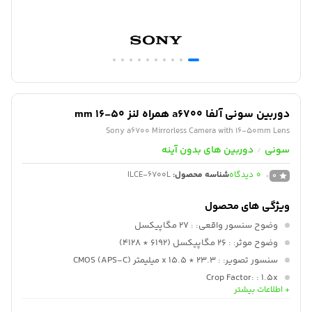
دوربین سونی آلفا a6700 همراه لنز mm 16-50
Sony a6700 Mirrorless Camera with 16-50mm Lens
سونی
دوربین های بدون آینه
/
0
دیدگاه
شناسه محصول:
ILCE-6700L
0
ویژگی های محصول
وضوح سنسور واقعی:
: 27 مگاپیکسل
وضوح موثر:
: 26 مگاپیکسل (6192 * 4128)
سنسور تصویر:
: 23.3 * x 15.5 میلیمتر (APS-C) CMOS
Crop Factor:
: 1.5x
+ اطلاعات بیشتر
سنسور تثبیت تصویر:
: Shift، 5-Axis