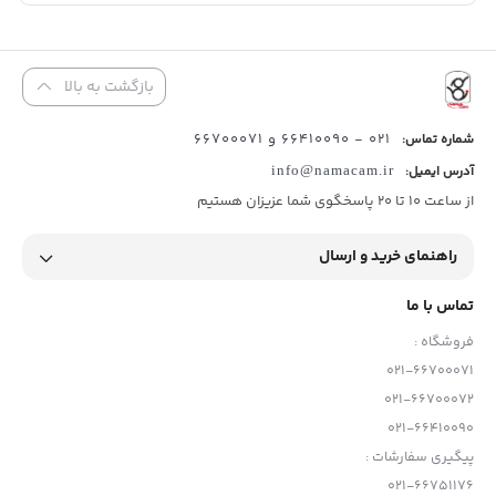
خلاقیت در نسل بعدی دوربینهای سونی همچنان ادامه دارد.
بازگشت به بالا
021 - 66410090 و 66700071
شماره تماس:
آدرس ایمیل:
info@namacam.ir
از ساعت 10 تا 20 پاسخگوی شما عزیزان هستیم
راهنمای خرید و ارسال
ویژگیهای کلیدی
تماس با ما
سنسور 26 مگاپیکسلی
Exmor R APS-C BSI CMOS
فروشگاه :
پردازشگر تصویر
BIONZ XR
021-66700071
021-66700072
UHD 4K 120p / FHD 240p / 10-Bit 4:2:2
021-66410090
عکسبرداری تا 11 فریم در ثانیه، ISO 100-32000
پیگیری سفارشات :
دوربین سونی آلفا a6700 دارای تثبیت کننده تصویر در سطح پیکسل 5
021-66751176