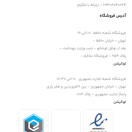
محور
09302040264 – ارتباط با تلگرام
فوکوس خودکار ردیابی بی‌درنگ برای عکس‌ها و ویدیوها
آدرس فروشگاه
759-نقطه تشخیص فاز، 93٪ پوشش
S-Log3
،
S-Gamut3
،
S-Cinetone
،
User LUTs
فروشگاه شعبه حافظ
:
10 الی 19
تهران – خیابان حافظ –
صفحه نمایش لمسی LCD 3 اینچی 1.03 متری با زاویه متغیر
بعد از نوفل لوشاتو – جنب وزارت بهداشت –
پلاک 254 – فروشگاه نماکم –
لوکیشن
فروشگاه شعبه تجارت جمهوری
:
10 الی 18.30
تهران – خیابان جمهوری – بین 12فروردین و فخر رازی
پاساژ تجارت جمهوری – پلاک 1104
لوکیشن