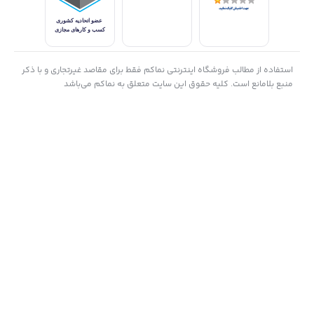
سنسور تصویربرداری در وسط دوربین دیجیتال شما، درست پشت لنز
قرار می گیرد و تصویر نوری را به نسخه دیجیتال تبدیل می‌کند. همچنین
استفاده از مطالب فروشگاه اینترنتی نماکم فقط برای مقاصد غیرتجاری و با ذکر
نور را به سیگنال‌های الکترونیکی تبدیل می‌کند. کیفیت، اندازه و ترکیب
منبع بلامانع است. کلیه حقوق این سایت متعلق به نماکم می‌باشد
سنسور تصویر، همراه با لنز و پردازشگر تصویر، نقش مهمی در کیفیت
تصویر تولید شده توسط دوربین دارد.
جزئیات
دوربین سونی آلفا a6700 به لطف بدنه کوچک و EVF نصب شده در
گوشه؛
با احترام به مدلهای قبلی خود،
اما سنسور جدید، سیستم فوکوس با کمک هوش مصنوعی و ویژگیهای
ویدیویی بهتر، همگی دلایل قانع کننده‌ای برای ارتقا هستند.