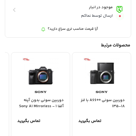
شاتر:
: دو نوع – الکتریکی، مکانیکی
موجود در انبار
سرعت شاتر مکانیکی:
: 1/4000 تا 30 ثانیه
سرعت شاتر الکترونیکی:
: 1/8000 تا 30 ثانیه
ارسال توسط نماکم
آیا قیمت مناسب تری سراغ دارید؟
محصولات مرتبط
دوربین سونی A6600 با لنز
دوربین سونی بدون آینه
18-135
آلفا 1 – Sony A1 Mirrorless
 Sony FX3
Camera
تماس بگیرید
تماس بگیرید