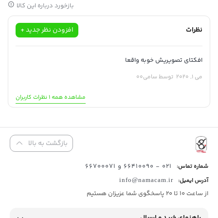
بازخورد درباره این کالا
این گیمبال بسیاری از ویژگی های مدل قبلی خود
2 Osmo Mobile
را با
پیشرفت های بسیاری به همراه دارد.
نظرات
افزودن نظر جدید +
افکتای تصویریش خوبه واقعا
می 1, 2020
توسط سامی00
مشاهده همه 1 نظرات کاربران
بازگشت به بالا
021 - 66410090 و 66700071
شماره تماس:
آدرس ایمیل:
info@namacam.ir
از ساعت 10 تا 20 پاسخگوی شما عزیزان هستیم
لرزش را از بین ببرید