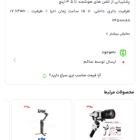
پشتیبانی از تلفن های هوشمند تا 3.5 اینچ
ظرفیت باتری داخلی: تا 15 ساعت زمان اجرا / ظرفیت 17.64Wh ،
2450mAh
طراحی تاشو ,دسته تنظیم شده در زاویه 15 درجه طبیعی
نمایش بیشتر
دامنه قابل کنترل: -162.5 تا 170.3 درجه تابه / -104.5 تا شیب 235.7
درجه / -85.1 تا 252.2 درجه رول
ناموجود
پشتیبانی بلوتوث 5.0
ارسال توسط نماکم
سرعت قابل کنترل: حداکثر 120 درجه در ثانیه
آیا قیمت مناسب تری سراغ دارید؟
قابلیت نصب بر روی سه پایه و مونوپاد
محصولات مرتبط