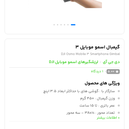
گیمبال اسمو موبایل 3
DJI Osmo Mobile 3 Smartphone Gimbal
دی جی آی
لرزشگیرهای اسمو موبایل DJI
/
1
دیدگاه
5.00
ویژگی های محصول
سازگار با
: گوشی های با حداکثر ابعاد 3.5 اینچ
وزن گیمبال
: 450 گرم
عمر باتری
: تا 15 ساعت
تعداد محور
: 3Axis – سه محور
+ اطلاعات بیشتر
امکان ویژه
: دارای زوم بر روی گیمبال