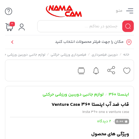
منو
0
مکان را جهت فیلتر محصولات انتخاب کنید
/
/
/
خانه
دوربین فیلمبرداری
فیلمبرداری ورزشی حرکتی
لوازم جانبی دوربین ورزشی حرکت
اینستا 360
لوازم جانبی دوربین ورزشی حرکتی
/
قاب ضد آب اینستا 360 Venture Case
insta 360 one x venture case
2
دیدگاه
5.00
ویژگی های محصول