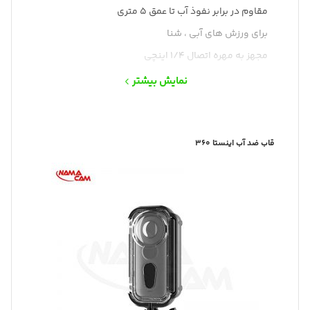
مقاوم در برابر نفوذ آب تا عمق 5 متری
برای ورزش های آبی ، شنا
مجهز به مهره اتصال 1/4 اینچی
دارای محفظه قرار دادن پد ضد بخار
نمایش بیشتر
قاب ضد آب اینستا 360