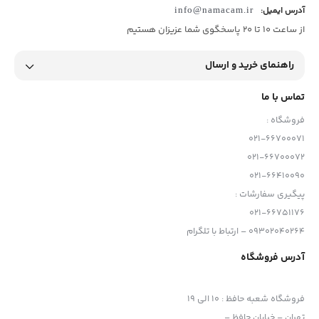
آدرس ایمیل:
info@namacam.ir
از ساعت 10 تا 20 پاسخگوی شما عزیزان هستیم
راهنمای خرید و ارسال
تماس با ما
فروشگاه :
021-66700071
021-66700072
021-66410090
پیگیری سفارشات :
021-66751176
09302040264 – ارتباط با تلگرام
آدرس فروشگاه
فروشگاه شعبه حافظ
:
10 الی 19
تهران – خیابان حافظ –