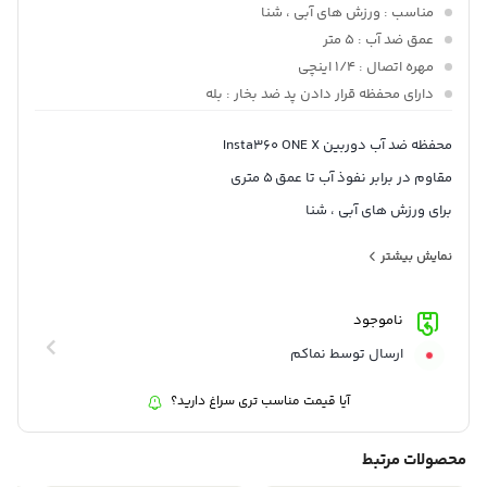
مناسب
: ورزش های آبی ، شنا
عمق ضد آب
: 5 متر
مهره اتصال
: 1/4 اینچی
دارای محفظه قرار دادن پد ضد بخار
: بله
محفظه ضد آب دوربین Insta360 ONE X
مقاوم در برابر نفوذ آب تا عمق 5 متری
برای ورزش های آبی ، شنا
مجهز به مهره اتصال 1/4 اینچی
نمایش بیشتر
دارای محفظه قرار دادن پد ضد بخار
ناموجود
ارسال توسط نماکم
آیا قیمت مناسب تری سراغ دارید؟
محصولات مرتبط