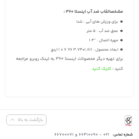
مشخصاتقاب ضد آب اینستا 360 :
برای ورزش های آبی ، شنا
عمق ضد آب : 5 متر
مهره اتصال : ”1.4
ابعاد محصول : (1.81×3.74 x 7.76 ) اینچ
برای تهیه دیگر محصولات اینستا 360 به لینک روبرو مراجعه
کنید :
کلیک کنید
بازگشت به بالا
021 - 66410090 و 66700071
شماره تماس: