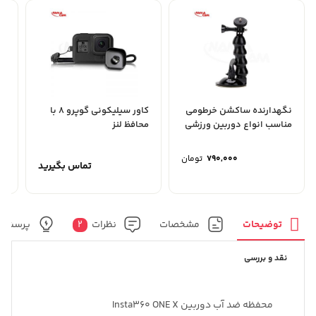
نگهدارنده ساکشن خرطومی
کاور سیلیکونی گوپرو 8 با
پا
مناسب انواع دوربین ورزشی
محافظ لنز
گو
و موبایل
790,000
تومان
تماس بگیرید
توضیحات
مشخصات
نظرات
2
پرسش و
نقد و بررسی
محفظه ضد آب دوربین Insta360 ONE X