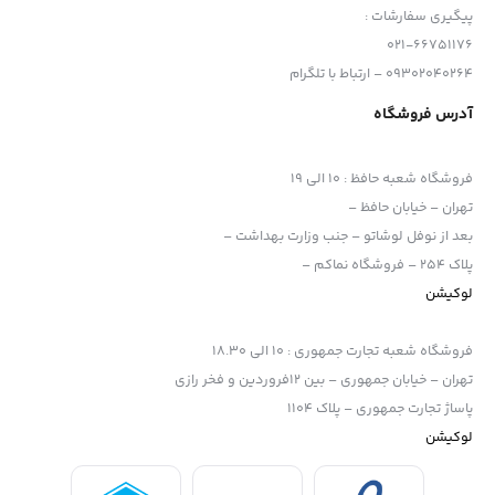
پیگیری سفارشات :
021-66751176
09302040264 – ارتباط با تلگرام
آدرس فروشگاه
فروشگاه شعبه حافظ
:
10 الی 19
تهران – خیابان حافظ –
بعد از نوفل لوشاتو – جنب وزارت بهداشت –
پلاک 254 – فروشگاه نماکم –
لوکیشن
فروشگاه شعبه تجارت جمهوری
:
10 الی 18.30
تهران – خیابان جمهوری – بین 12فروردین و فخر رازی
پاساژ تجارت جمهوری – پلاک 1104
لوکیشن