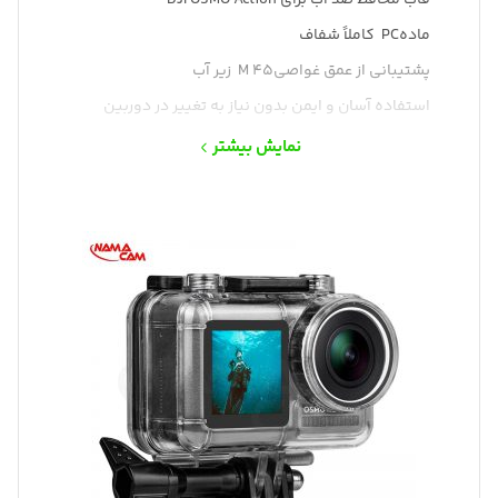
قاب محافظ ضد آب برای DJI OSMO Action
مادهPC کاملاً شفاف
پشتیبانی از عمق غواصی45 M زیر آب
استفاده آسان و ایمن بدون نیاز به تغییر در دوربین
حین فعالیتهای شدید ،با محافظ دوربین خود ، را از
نمایش بیشتر
گل ، خاک و ضربه و… محافظت کنید .
محافظت از دوربین در برابر خط و خش و گرد و خاک و
ضربه های شدید با Waterproof Protective for DJI
OSMO
محافظ ضد اب اسمو اکشن مانع اتصال دوربین با
برخی از لوازم جانبی عکسبرداری مانند: چوب سلفی ،
سه پایه ، پایه دوچرخه و غیره نمیشود