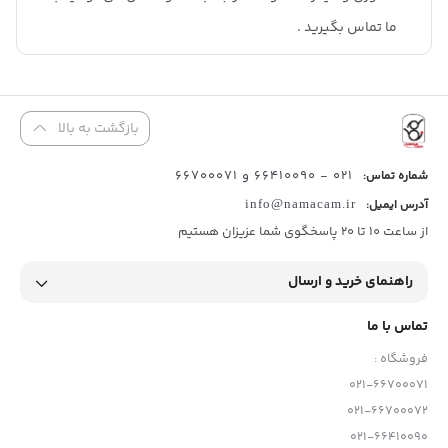
ما تماس بگیرید .
بازگشت به بالا
021 - 66410090 و 66700071
شماره تماس:
آدرس ایمیل:
info@namacam.ir
از ساعت 10 تا 20 پاسخگوی شما عزیزان هستیم
راهنمای خرید و ارسال
تماس با ما
فروشگاه :
021-66700071
021-66700072
021-66410090