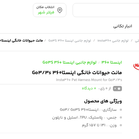
انتخاب مکان
فیلتر شهر
انبار تکانی
/
/
/
مانت حیوانات خانگی اینستا360 Go3/3s
تی
لوازم جانبی insta360
لوازم جانبی اینستا 360 Go3S
اینستا 360
لوازم جانبی اینستا 360 Go3S
/
مانت حیوانات خانگی اینستا360 Go3/3s
Insta360 Pet Harness Mount for Go3/3s
از 0 رای
0
دیدگاه
0
ویژگی های محصول
سازگاری:
: اینستا360 Go3/ Go3S
جنس:
: پلاستیک، TPU، استیل و نایلون
وزن:
: 141 تا 157 گرم