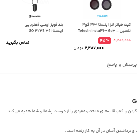
کیت فیلتر لنز اینستا 360 گو3
بند آویز ایمنی آهنربایی
تلسین – Telesin Insta360 Go3
اینستا360 GO 3/3S
٪
45
4,500,000
تماس بگیرید
قیمت
2,487,000
تومان
اصلی
قیمت
4,500,000 تومان
فعلی
بود.
2,487,000 تومان
رسش و پاسخ
است.
گردن و کمر، قاب‌های منحصربه‌فردی را از دوست پشمالو شما هدیه می‌کند.
برداشتن آسان در آن به کار رفته است.