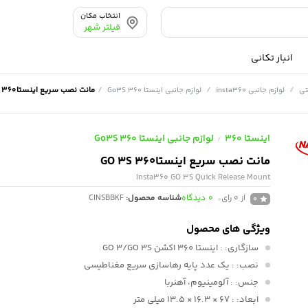
انتخاب مکان
فیلتر شهر
انبار تکانی
/
/
/
مانت نصب سریع اینستا360 GO 3S
تی
لوازم جانبی insta360
لوازم جانبی اینستا 360 Go3S
اینستا 360
لوازم جانبی اینستا 360 Go3S
/
مانت نصب سریع اینستا360 GO 3S
Insta360 GO 3S Quick Release Mount
از 0 رای
0
دیدگاه
شناسه محصول:
CINSBBKF
0
ویژگی های محصول
سازگاری:
: اینستا 360 اکشن GO 3/GO 3S
نصب:
: یک عدد پایه رهاسازی سریع مغناطیسی
جنس:
: آلومینیوم، آهنربا
ابعاد:
: 67 × 16.3 × 13.5 میلی متر