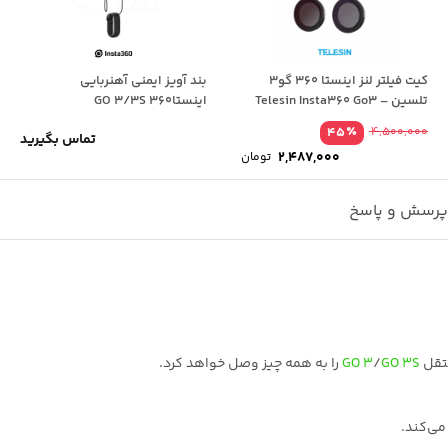
کیت فیلتر لنز اینستا 360 گو3
بند آویز ایمنی آهنربایی
تلسین – Telesin Insta360 Go3
اینستا360 GO 3/3S
٪
45
4,500,000
تماس بگیرید
قیمت
2,487,000
تومان
اصلی
قیمت
4,500,000 تومان
فعلی
بود.
2,487,000 تومان
رسش و پاسخ
است.
GO 3S
/
GO 3
را به همه چیز وصل خواهد کرد.