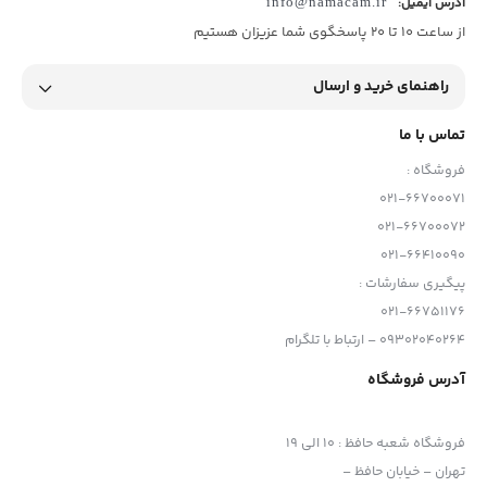
آدرس ایمیل:
info@namacam.ir
از ساعت 10 تا 20 پاسخگوی شما عزیزان هستیم
راهنمای خرید و ارسال
تماس با ما
فروشگاه :
021-66700071
021-66700072
021-66410090
پیگیری سفارشات :
021-66751176
09302040264 – ارتباط با تلگرام
آدرس فروشگاه
فروشگاه شعبه حافظ
:
10 الی 19
تهران – خیابان حافظ –