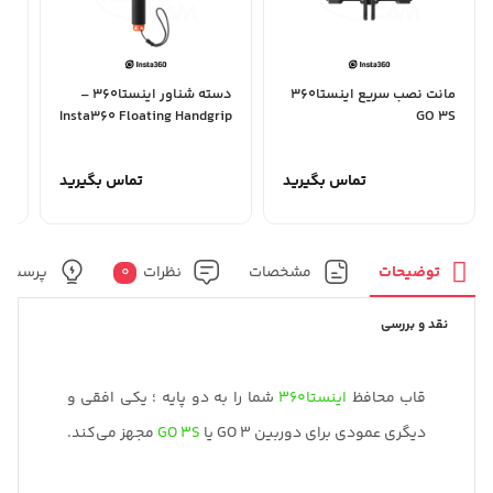
مانت نصب سریع اینستا360
دسته شناور اینستا360 –
Insta360 Floating Handgrip
GO 3S
o3
00
تماس بگیرید
تماس بگیرید
توضیحات
مشخصات
نظرات
0
پرسش و
نقد و بررسی
قاب محافظ
اینستا360
شما را به دو پایه ؛ یکی افقی و
دیگری عمودی برای دوربین GO 3 یا
GO 3S
مجهز می‌کند.