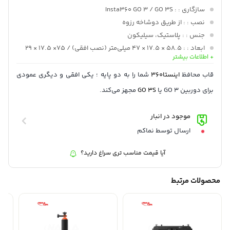
سازگاری :
: Insta360 GO 3 / GO 3S
نصب :
: از طریق دوشاخه رزوه
جنس :
: پلاستیک، سیلیکون
ابعاد :
: 58.5 × 17.5 × 47 میلی‌متر (نصب افقی) / 75× 17.5 × 29
+ اطلاعات بیشتر
میلی‌متر (نصب عمودی)
وزن :
: 6.9 گرم (نصب افقی) / 7.1 گرم (نصب عمودی)
قاب محافظ
اینستا360
شما را به دو پایه ؛ یکی افقی و دیگری عمودی
برای دوربین GO 3 یا
GO 3S
مجهز می‌کند.
موجود در انبار
ارسال توسط نماکم
آیا قیمت مناسب تری سراغ دارید؟
محصولات مرتبط