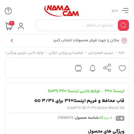
منو
0
مکان را جهت فیلتر محصولات انتخاب کنید
/
/
/
خانه
دوربین فیلمبرداری
فیلمبرداری ورزشی حرکتی
لوازم جانبی دوربین ورزشی حرکت
اینستا 360
لوازم جانبی اینستا 360 Go3S
/
قاب محافظ و فریم اینستا360 برای GO 3/3S
Insta360 GO 3/3S Action Mount Set
0
دیدگاه
شناسه محصول:
CINSBATG
0
ویژگی های محصول