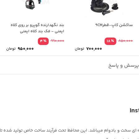
ساکشن کاپ-قطر9CM
بند نگهدارنده گوپرو بر روی کلاه
ایمنی – فک بند کلاه ایمنی
٪
٪
4
990,000
18
850,000
قیمت
قیم
950,000
700,000
تومان
تومان
اصلی
اصل
قیمت
قیم
850,000 تومان
فعلی
فعل
بود.
بود
700,000 تومان
رسش و پاسخ
است.
است
ین Insta360 ONE X2 دارای سطح شیشه ای سخت و بادوام میباشد. این محافظ تحت فرآیند ساخت خاص