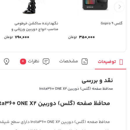
گلس Gopro 9
نگهدارنده ساکشن خرطومی
مناسب انواع دوربین ورزشی و
موبایل
790,000
350,000
تومان
تومان
مشخصات
نظرات
پ
توضیحات
0
نقد و بررسی
محافظ صفحه (گلس) دوربین Insta360 ONE X2
محافظ صفحه (گلس) دوربین Insta360 ONE X2
محافظ صفحه (گلس) دورب