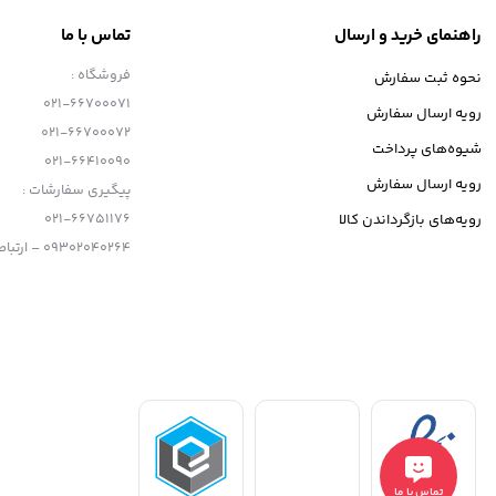
راهنمای خرید و ارسال
تماس با ما
فروشگاه :
نحوه ثبت سفارش
021-66700071
رویه ارسال سفارش
021-66700072
شیوه‌های پرداخت
021-66410090
رویه ارسال سفارش
پیگیری سفارشات :
021-66751176
رویه‌های بازگرداندن کالا
09302040264 – ارتباط با تلگرام
تماس با ما