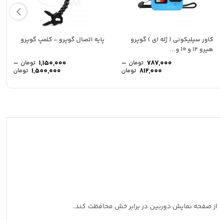
کاور سیلیکونی ( ژله ای ) گوپرو
پایه اتصال گوپرو – کلمپ گوپرو
هیرو 12 و 10 و...
–
–
1,150,000
787,000
تومان
تومان
محدوده
محد
1,500,000
812,000
تومان
تومان
ت
قیمت:
قیمت
ی
ت
787,000 تومان
990,000 تومان
ی
تا
تا
.
950,000 تومان
812,000 تومان
500,000
.
 تولید شده تا از صفحه نمایش دوربین در برابر خش محافظت کند.