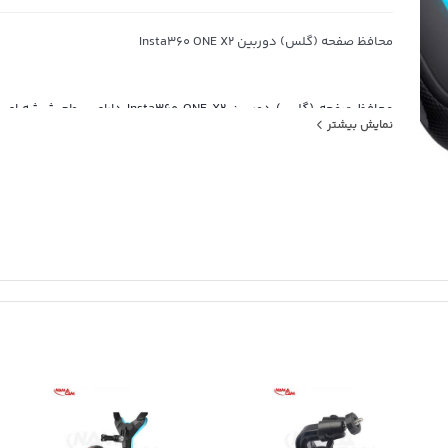
محافظ صفحه (گلس) دوربین Insta360 ONE X2
محافظ صفحه (گلس) دوربین Insta360 ONE X2 دا
نمایش بیشتر
میباشد. این محافظ تحت فرآیند ساخت خاص تولید شده تا از صفحه نم
برابر 
تصاویر شما حفظ میگردد.