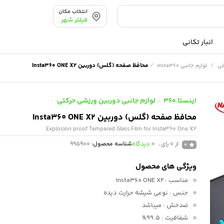
انتخاب مکان
فیلتر شهر
انبار تکانی
/
/
محافظ صفحه (گلس) دوربین Insta360 ONE X2
تی
لوازم جانبی insta360
اینستا 360
لوازم جانبی دوربین ورزشی حرکتی
/
محافظ صفحه (گلس) دوربین Insta360 ONE X2
Explosion proof Tempered Glass Film for Insta360 One X2
از 0 رای
0
دیدگاه
شناسه محصول:
995900
0
ویژگی های محصول
مناسب
: Insta360 ONE X2
جنس
: نوعی شیشه حرارت دیده
ضدخش
: میباشد
شفافیت
: 99.5%