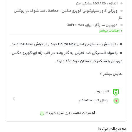
اندازه
: 15X8X6 سانتی متر
ویژگی کاور سیلیکونی گوپرو مکس
: محافظ ، ضد شوک ،با روکش
لنز
دوربین سازگار
: برای GoPro Max
+ اطلاعات بیشتر
جنس
: سیلیکون
رنگ
: سیاه / آبی / سفید
با پوشش سیلیکونی ایمن GoPro Max خود را از خراش محافظت کنید .
وزن
: 50 گرم
با مواد لاستیکی ضد لغزش به کار رفته در قاب ژله ای گوپرو مکس ،
دوربین را محکم در دستان خود نگه دارید.
ساخته شده از مواد سیلیکونی با چگالی بالا ، برای اطمینان از اینکه از
نمایش بیشتر
دوربین عمر طولانی استفاده کند.
طراحی ساده اما کلاسیک برای نصب یا حذف آسان قاب
ناموجود
با پوشش لنز Silicone gel protective for GoPro Max ، کاملاً از
ارسال توسط نماکم
دوربین خود محافظت کنید.
دسترسی به تمامی دکمه ها از روی قاب
آیا قیمت مناسب تری سراغ دارید؟
یکی از لوازم جانبی پرکاربرد و ضروری برای دوربین گوپرو مکس
محصولات مرتبط
Silicone gel protective for GoPro Max دارای پوش لنز برای محافظت