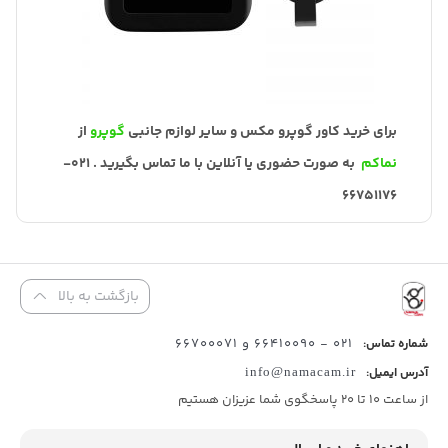
برای خرید کاور گوپرو مکس و سایر لوازم جانبی
گوپرو
از
نماکم
به صورت حضوری یا آنلاین با ما تماس بگیرید . 021-
66751176
بازگشت به بالا
021 - 66410090 و 66700071
شماره تماس:
آدرس ایمیل:
info@namacam.ir
از ساعت 10 تا 20 پاسخگوی شما عزیزان هستیم