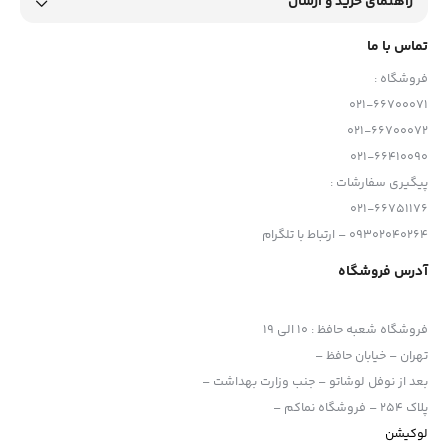
راهنمای خرید و ارسال
تماس با ما
فروشگاه :
021-66700071
021-66700072
021-66410090
پیگیری سفارشات :
021-66751176
09302040264 – ارتباط با تلگرام
آدرس فروشگاه
فروشگاه شعبه حافظ
:
10 الی 19
تهران – خیابان حافظ –
بعد از نوفل لوشاتو – جنب وزارت بهداشت –
پلاک 254 – فروشگاه نماکم –
لوکیشن