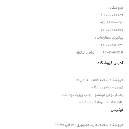
فروشگاه :
021-66700071
021-66700072
021-66410090
پیگیری سفارشات :
021-66751176
09302040264 – ارتباط با تلگرام
آدرس فروشگاه
فروشگاه شعبه حافظ
:
10 الی 19
تهران – خیابان حافظ –
بعد از نوفل لوشاتو – جنب وزارت بهداشت –
پلاک 254 – فروشگاه نماکم –
لوکیشن
فروشگاه شعبه تجارت جمهوری
:
10 الی 18.30