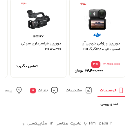
دوربین ورزشی دی‌جی‌آی
دوربین فیلمبرداری سونی
دو
اسمو نانو -128گیگ DJI
PXW-Z90
 1
Osmo Nano
٪
66,500,000
3
تماس بگیرید
64,400,000
تومان
توضیحات
مشخصات
نظرات
0
پرسش و
نقد و بررسی
Fimi palm 2 با قابلیت عکاسی 12 مگاپیکسلی و