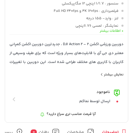
سنسور
: 1/1.7 اینچی 12 مگاپیکسلی
فیلمبرداری
: 4K 120fps و Full HD 240fps
لنز
: واید- 155 درجه
نمایشگر
: لمسی 1.76اینچی
+ اطلاعات بیشتر
حافظه داخلی
: 32 گیگ
مقاوم در برابر
: نفوذ آب و گرد و غبار
دوربین ورزشی اکشن ۲ – DJI Action 2 ، جدیدترین دوربین اکشن کمپانی
ابعاد
: 39.0*39.0*22.3 میلیمتر
معتبر دی جی آی با قابلیت‌های بسیار ویژه است که برای طیف وسیعی از
وزن
: 56 گرم
کاربران با کاربری های مختلف طراحی شده است. این دوربین با تغییرات
بسیار مهم و چشمگیر جانشین مدل قبلی خود یعنی دوربین پرطرفدار
نمایش بیشتر
Osmo Action شده است.
ناموجود
ارسال توسط نماکم
آیا قیمت مناسب تری سراغ دارید؟
توضیحات
مشخصات
نظرات
0
پرسش و