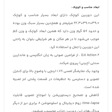
ابعاد مناسب و کوچک :
این دوربین کوچک دارای ابعاد بسیار مناسب و کوچک
39.0*39.0*22.3 میلیمتر و همچنین بسیار سبک وزن بوده
و حدود 56 گرم وزن دارد که همین ابعاد کوچک و وزن کم
موجب می‌شود تا در هر مکان و هر شرایطی بتوان به راحتی
این دوربین را جمل و استفاده کرد.
DJI Action 2 ، از فرامین صوتی به زبان انگلیسی و ماندارین
سنتی (چینی) پیروی میکند.
وجود یک نمایشگر لمسی 1.76 اینچی با وضوح بالا برای کنترل
تصویر و دسترسی به تنظیمات در قسمت پشتی لنز تعبیه
شده است.
کاهش و تصحیح دیستوریشن یا اعوجاج تصویر، قابلیت
time-lapse، زوم دیجیتال و اسلوموشن 8 برابری نیز از دیگر
ویژگی‌های این دوربین جذاب محسوب میشود.