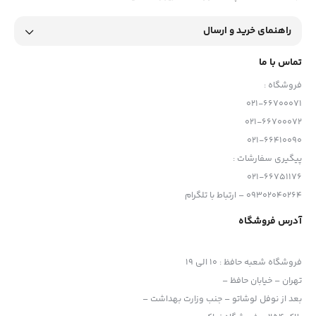
راهنمای خرید و ارسال
تماس با ما
فروشگاه :
021-66700071
021-66700072
021-66410090
پیگیری سفارشات :
021-66751176
09302040264 – ارتباط با تلگرام
آدرس فروشگاه
فروشگاه شعبه حافظ
:
10 الی 19
تهران – خیابان حافظ –
بعد از نوفل لوشاتو – جنب وزارت بهداشت –