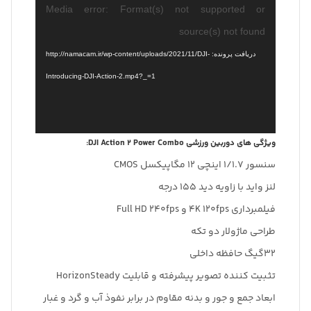
نمایشگر
Media error: Format(s) not supported or
ویدیو
source(s) not found
دریافت پرونده: http://namacam.ir/wp-content/uploads/2021/11/DJI-
Introducing-DJI-Action-2.mp4?_=1
ویژگی های دوربین ورزشی DJI Action 2 Power Combo:
سنسور 1/1.7 اینچی 12 مگاپیکسل CMOS
لنز واید با زاویه دید 155 درجه
فیلمبرداری 4K 120fps و Full HD 240fps
طراحی ماژولار دو تکه
32گیگ حافظه داخلی
تثبیت کننده تصویر پیشرفته و قابلیت HorizonSteady
ابعاد جمع و جور و بدنه مقاوم در برابر نفوذ آب و گرد و غبار