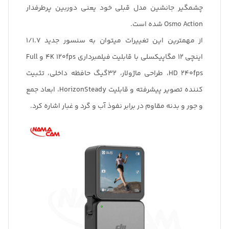
چشمگیر جانشین مدل قبلی خود یعنی دوربین پرطرفدار
Osmo Action شده است.
از مهمترین این تغییرات میتوان به سنسور جدید 1/1.7
اینچی 12 مگاپیکسلی با قابلیت فیلمبرداری 4K 120fps و Full
HD 240fps، طراحی ماژولار، 32گیگ حافظه داخلی، تثبیت
کننده تصویر پیشرفته و قابلیت HorizonSteady، ابعاد جمع
و جور و بدنه مقاوم در برابر نفوذ آب و گرد و غبار اشاره کرد.