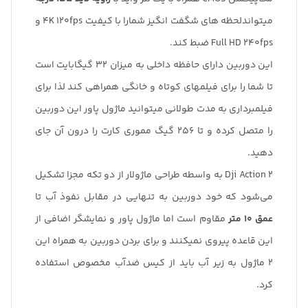
میتواندلحظه های شگفت انگیز شمارا با کیفیت 4K 120fps و
Full HD 240fps ضبط کند.
این دوربین دارای حافظه داخلی به میزان 32 گیگابایت است
تا شما را برای فیلمهای کوتاه و خانگی همراهی کند لذا برای
فیلمبرداری به مدت طولانی میتوانید ماژول پاور این دوربین
را متصل کرده و تا 256 گیگ مموری کارت را درون آن جای
دهید.
Dji Action 2 به واسطه طراحی ماژولار از دو تکه مجزا تشکیل
می‌شود که خود دوربین به تنهایی در مقابل نفوذ آب تا
عمق 10 متر
مقاوم است اما ماژول پاور و نمایشگر اضافی از
این قاعده پیروی نمیکنند و برای بردن دوربین به همراه این
2 ماژول به زیر آب باید از کیس ضدآب مخصوص استفاده
کرد.