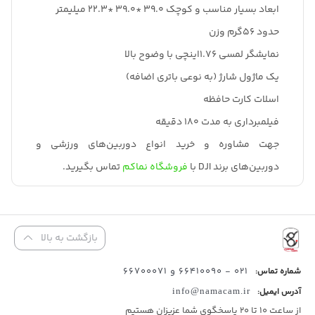
ابعاد بسیار مناسب و کوچک 39.0 *39.0 *22.3 میلیمتر
حدود 56گرم وزن
نمایشگر لمسی 1.76اینچی با وضوح بالا
یک ماژول شارژ (به نوعی باتری اضافه)
اسلات کارت حافظه
فیلمبرداری به مدت 180 دقیقه
جهت مشاوره و خرید انواع دوربین‌های ورزشی و
دوربین‌های برند DJI با
فروشگاه نماکم
تماس بگیرید.
بازگشت به بالا
021 - 66410090 و 66700071
شماره تماس:
آدرس ایمیل:
info@namacam.ir
از ساعت 10 تا 20 پاسخگوی شما عزیزان هستیم