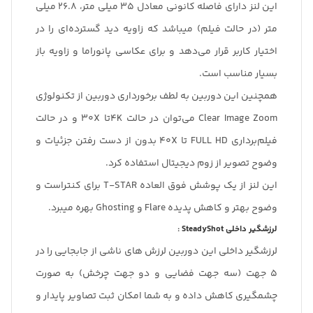
این لنز دارای فاصله کانونی معادل 35 میلی متر، 26.8 میلی
متر (در حالت فیلم) میباشد که زاویه دید گسترده‌ای را در
اختیار کاربر قرار می‌دهد و برای عکاسی پانوراما و زاویه باز
بسیار مناسب است.
همچنین این دوربین به لطف برخورداری دوربین از تکنولوژی
Clear Image Zoom می‌توان در حالت 4Kتا 30X و در حالت
فیلم‌برداری FULL HD تا 40X بدون از دست رفتن جزئیات و
وضوح تصویر از زوم دیجیتال استفاده کرد.
این لنز از یک پوشش فوق العاده T-STAR برای کنتراست و
وضوح بهتر و کاهش پدیده Flare و Ghosting بهره میبرد.
لرزشگیر داخلی SteadyShot :
لرزشگیر داخلی این دوربین لرزش های ناشی از جابجایی را در
5 جهت (سه جهت فضایی و دو جهت چرخش) به صورت
چشمگیری کاهش داده و به شما امکان ثبت تصاویر پایدار و