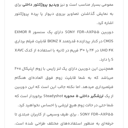
عمومی بسیار مناسب است و نیز
ویدیو پروژکتور داخلی
برای
به نمایش گذاشتن تصاویر برروی دیوار یا پرده پروژکتور
اشاره کرد.
دوربین SONY FDR-AXP55 دارای یک سنسور EXMOR R
CMOS در کنار پردازنده قدرتمند BIONZ X قابلیت فیلم برداری
UHD 4K در 24 یا 30 فریم در ثانیه با استفاده از کدک XAVC
S را دارد.
همچنین این دوربین دارای یک لنز زایس با زوم اپتیکال 20x
میباشد که به شما قابلیت زوم فوق العاده‌ای هنگام
فیلمبرداری میدهد. اما نکته جالب این است که این دوربین
از یک
لرزشگیر داخلی 5 محوره
Steadyshot برخوردار است که
شما حتی در حالت زوم هیچ لرزشی را احساس نخواهید کرد.
SONY FDR-AXP55 ، برای طیف وسیعی از کاربران مبتدی تا
حرفه‌ای به منظور استفاده‌های مختلف طراحی شده است،