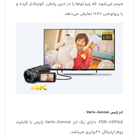
میسر می‌شود که ویدئو‌ها را در حین پخش، کوچک‌تر کرده و
با رزولوشن 1080 نمایش می‌دهد.
لنز زایس Vario-Sonnar :
FDR-AXP55، دارای یک لنز Vario-Sonnar زایس با قابلیت
زوم اپتیکال 20برابری میباشد.