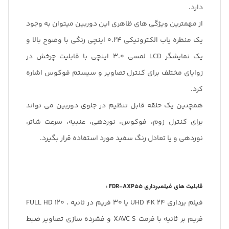
دارد.
از مهمترین ویژگی های ظاهری این دوربین میتوان به وجود
یک منظره یاب الکترونیکی 0.24 اینچی رنگی با وضوح بالا و
یک نمایشگر LCD لمسی 3.0 اینچی با قابلیت چرخش در
زوایای مختلف برای کنترل تصاویر و سیستم فوکوس اشاره
کرد.
همچنین یک حلقه قابل تنظیم در جلوی دوربین می تواند
برای کنترل زوم، فوکوس، نوردهی، عنبیه، سرعت شاتر،
نوردهی و یا تعادل رنگ سفید مورد استفاده قرار بگیرد.
قابلیت های فیلمبرداری FDR-AXP55 :
فیلم برداری UHD 4K 24 یا 30 فریم در ثانیه ، FULL HD 120
فریم بر ثانیه با فرمت XAVC S و فشرده سازی تصاویر ضبط