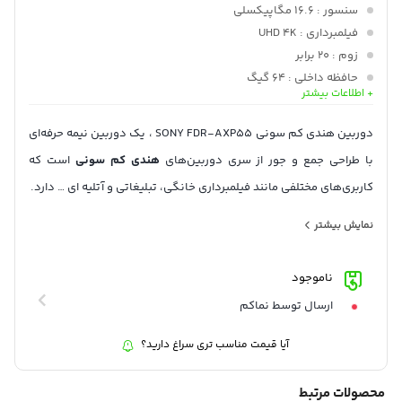
سنسور
: 16.6 مگاپیکسلی
فیلمبرداری
: UHD 4K
زوم
: 20 برابر
حافظه داخلی
: 64 گیگ
+ اطلاعات بیشتر
لرزشگیر
: Steady shot
دوربین هندی کم سونی SONY FDR-AXP55 ، یک دوربین نیمه حرفه‌ای
با طراحی جمع و جور از سری دوربین‌های
هندی کم سونی
است که
کاربری‌های مختلفی مانند فیلمبرداری خانگی، تبلیغاتی و آتلیه ای … دارد.
این دوربین از یک سنسور 16.6 مگاپیکسلی EXMOR R CMOS با قابلیت
نمایش بیشتر
فیلمبرداری UHD 4K در 24 یا 30 فریم در ثانیه با استفاده از کدک XAVC
S بهره میبرد.
ناموجود
از مهمترین ویژگی‌های این دوربین میتوان به لنز زایس با زوم اپتیکال
ارسال توسط نماکم
20 برابری، حافظه داخلی 64 گیگ، لرزشگیر تصویر Steady shot، ویدیو
آیا قیمت مناسب تری سراغ دارید؟
پروژکتور داخلی، میکروفون داخلی پیشرفته جهت دار و سیستم فوکوس
خودکار با سرعت بالا و صفحه نمایش چرخان لمسی اشاره کرد.
محصولات مرتبط