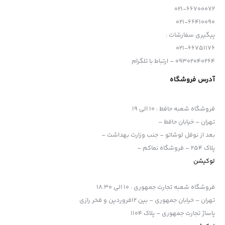
021-66700072
021-66410090
پیگیری سفارشات :
021-66751176
09302040264 – ارتباط با تلگرام
آدرس فروشگاه
فروشگاه شعبه حافظ
:
10 الی 19
تهران – خیابان حافظ –
بعد از نوفل لوشاتو – جنب وزارت بهداشت –
پلاک 254 – فروشگاه نماکم –
لوکیشن
فروشگاه شعبه تجارت جمهوری
:
10 الی 18.30
تهران – خیابان جمهوری – بین 12فروردین و فخر رازی
پاساژ تجارت جمهوری – پلاک 1104