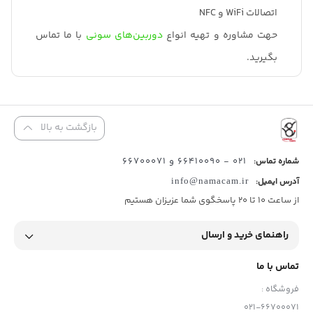
اتصالات WiFi و NFC
حهت مشاوره و تهیه انواع
دوربین‌های سونی
با ما تماس
بگیرید.
بازگشت به بالا
021 - 66410090 و 66700071
شماره تماس:
آدرس ایمیل:
info@namacam.ir
از ساعت 10 تا 20 پاسخگوی شما عزیزان هستیم
راهنمای خرید و ارسال
تماس با ما
فروشگاه :
021-66700071