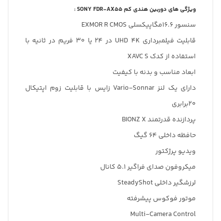
ویژگی های دوربین هندی کم SONY FDR-AX55 :
سنسور 16.6مگاپیکسلی EXMOR R CMOS
قابلیت فیلمبرداری UHD 4K در 24 یا 30 فریم در ثانیه با
استفاده از کدک XAVC S
ابعاد مناسب و بدنه با کیفیت
دارای یک لنز Vario-Sonnar زایس با قابلیت زوم اپتیکال
20برابری
پردازنده قدرتمند BIONZ X
حافظه داخلی 64 گیگ
ویدیو پرژکتور
میکروفون صدای فراگیر 5.1 کانال
لرزشگیر داخلی SteadyShot
موتور فوکوس پیشرفته
Multi-Camera Control