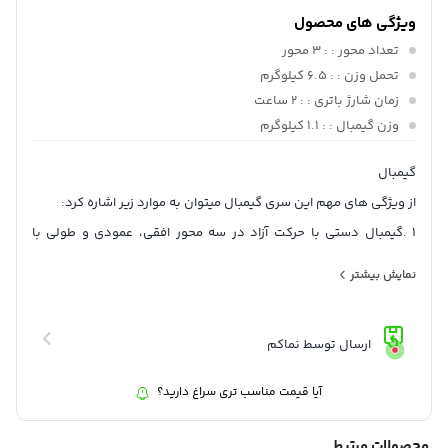
ویژگی های محصول
تعداد محور :
: 3 محور
تحمل وزن :
: 6.5 کیلوگرم
زمان شارژ باتری :
: 2 ساعت
وزن گیمبال :
: 1.1 کیلوگرم
گیمبال
از ویژگی های مهم این سری گیمبال میتوان به موارد زیر اشاره کرد:
1 .گیمبال دستی با حرکت آزاد در سه محور افقی، عمودی و طولی با
کنترل کامل است. این گیمبال دارای میکروفون یکپارچه است
نمایش بیشتر
و قدرت شارژدهی تا 21 ساعت را دارا می باشد.
2.صفحه نمایش این گیمبال منحصر به فرد لمسیOLED است که مجهز به
ارسال توسط نماکم
پیچ 1/4 ،چرخ کنترل، دکمه ماشه است.
3 .کابل های کنترل مختلف برای دوربین هایDSLR دارد و قابلیت
آیا قیمت مناسب تری سراغ دارید؟
بلوتوث و وای فای برای اسفاده از اپلیکیشن های مختلف را
دارا می باشد.
محصولات مرتبط