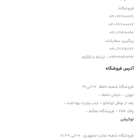
ردیابی سوژه با یک فشار از طریق تصویر هوش مصنوعی فرستنده
فروشگاه :
شارژ سریع PD و 9 ساعت کارکرد باتری
021-66700071
021-66700072
021-66410090
پیگیری سفارشات :
021-66751176
09302040264 – ارتباط با تلگرام
آدرس فروشگاه
فروشگاه شعبه حافظ
:
10 الی 19
تهران – خیابان حافظ –
بعد از نوفل لوشاتو – جنب وزارت بهداشت –
پلاک 254 – فروشگاه نماکم –
لوکیشن
فروشگاه شعبه تجارت جمهوری
:
10 الی 18.30