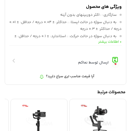
ویژگی های محصول
سازگاری:
: اکثر دوربینهای بدون آینه
به دنبال سوژه در حالت ایستا:
: حداکثر: ± 0.04 درجه / حداقل: ± 0.01
درجه / حداکثر: ± 0.3 درجه
به دنبال سوژه در حالت حرکت:
: استاندارد: ± 0.1 درجه / حداقل: ±
+ اطلاعات بیشتر
0.05 درجه
محدوده مکانیکی شیب:
: 340 درجه
محدوده مکانیکی رول:
: 340 درجه
ارسال توسط نماکم
محدوده مکانیکی پان:
: 360 درجه
ولتاژ عملیاتی باتری:
: حداکثر: 12.6 ولت / حداقل: 9.8 ولت
آیا قیمت مناسب تری سراغ دارید؟
برق خروجی:
: 5 ولت، 1.5 آمپر
محصولات مرتبط