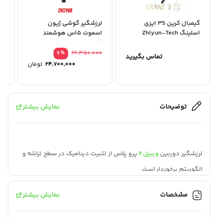
گیمبال کرین 3S ایزی
لرزشگیر گوشی ژیون
اسلینگ Zhiyun-Tech
اسموت 5اس هوشمند
CRANE 3S-E
کومبو – SMOOTH 5S AI
it
Combo
٪
26,350,000
6
تماس بگیرید
قیمت
24,700,000
تومان
اصلی
قیمت
فعلی
بود.
است.
توضیحات
نمایش بیشتر
لرزشگیر دوربین
ویبیل ۲
پرو پلاس از تثبیت دینامیک در سطح تراشه و
الگوریتم برخوردار است.
Zhiyun WEEBILL 2 Pro Plus به صفحه نمایش لمسی رنگارنگ 2.88
مشخصات
نمایش بیشتر
اینچی مجهز شده است.
با تنظیمات فوری و نظارت ویدیویی در لحظه (در صورت استفاده با