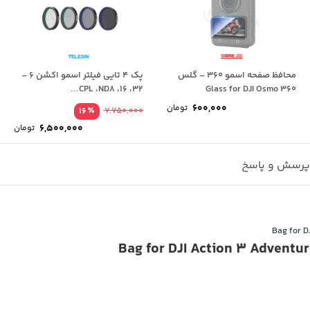
محافظ صفحه اسمو 360 – گلس
پک 4 تایی فیلتر اسمو اکشن ۶ –
CPL ،ND8 ،16 ،32...
Glass for DJI Osmo 360
600,000
تومان
٪
16
7,750,000
قیم
6,500,000
تومان
اصل
قیم
فعل
بود
رسش و پاسخ
است