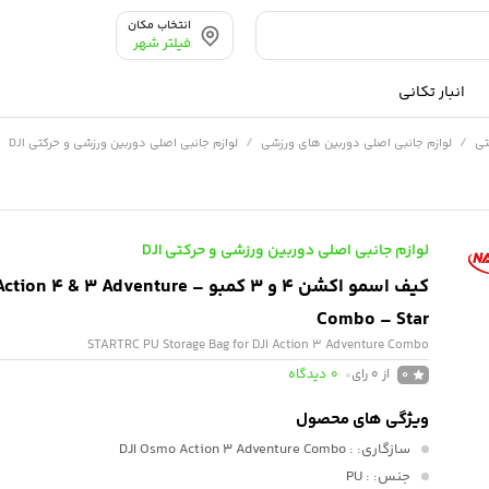
انتخاب مکان
فیلتر شهر
انبار تکانی
/
/
/
تی
لوازم جانبی اصلی دوربین های ورزشی
لوازم جانبی اصلی دوربین ورزشی و حرکتی DJI
لوازم جانبی اصلی دوربین ورزشی و حرکتی DJI
کیف اسمو اکشن 4 و 3 کمبو –  & 3 Adventure
Combo – Star
STARTRC PU Storage Bag for DJI Action 3 Adventure Combo
از 0 رای
0
دیدگاه
0
ویژگی های محصول
سازگاری:
: DJI Osmo Action 3 Adventure Combo
جنس:
: PU