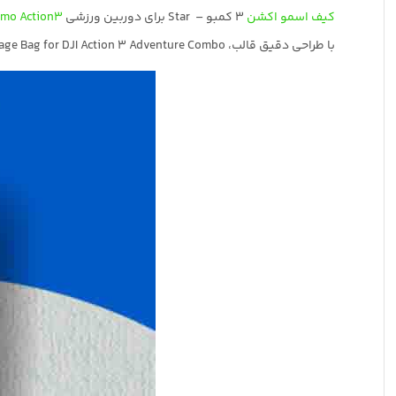
کیف اسمو اکشن
3 کمبو – Star برای دوربین ورزشی
smo Action3
با طراحی دقیق قالب، STARTRC PU Storage Bag for DJI Action 3 Adventure Combo از دوربین شما و لوازم آن به خوبی محافظت می‌کند.