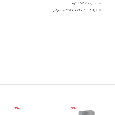
وزن:
: 457.3 گرم
ابعاد:
: 25.8*20.5*6 سانتیمتر