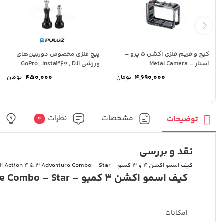
کیج و فریم فلزی اکشن 5 پرو –
پیچ فلزی مخصوص دوربین‌های
استار – Metal Camera...
ورزشی GoPro , Insta360 , DJI
450,000
4,690,000
تومان
تومان
مشخصات
نظرات
پ
توضیحات
0
نقد و بررسی
کیف اسمو اکشن 4 و 3 کمبو – Bag for DJI Action 4 & 3 Adventure Combo – Star
کیف اسمو اکشن 3 کمبو – Bag for DJI Action 3 Adventure Combo – Star
امکانات