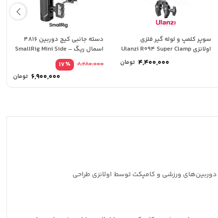
سوپر کلمپ و لوله گیر فلزی
دسته جانبی کیج دوربین 4816
اولانزی Ulanzi R094 Super Clamp
اسمال ریگ – SmallRig Mini Side
Handle...
4,400,000
تومان
٪
17
8,280,000
قیم
6,900,000
تومان
اصلی
قیم
فعلی
بود.
است.
انواع موبایل و دوربین‌های ورزشی و کامپکت توسط اولانزی طراحی