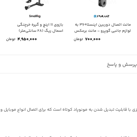
مانت اتصال دوربین اینستا۳۶۰ به
بازوی 11 اینچ و گیره خرچنگی
لوازم جانبی گوپرو – مانت برعکس
اسمال ریگ (28 سانتی‌متر)
فلزی...
SmallRig 2732B
4,950,000
700,000
تومان
تومان
رسش و پاسخ
Ulanzi MT، یک مینی سه پایه رومیزی با قابلیت تبدیل شدن به مونوپاد کوتاه است که برای اتصال 