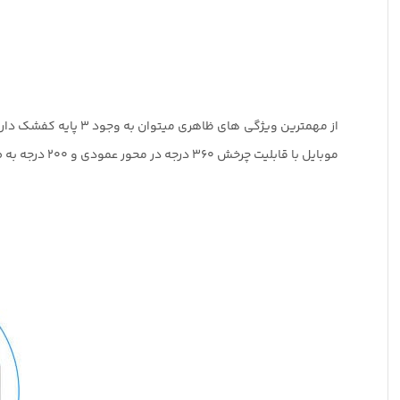
موبایل با قابلیت چرخش 360 درجه در محور عمودی و 200 درجه به صورت Tilt و 1 پیچ استاندارد برای اتصال انواع دوربین‌های کامپکت و ورزشی اشاره کرد.