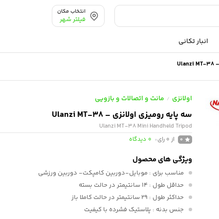
انتخاب مکان
فیلتر شهر
انبار تکانی
Ul
اولانزی
مانت و اتصالات و بازویی
/
سه پایه رومیزی اولانزی – Ulanzi MT-38
Ulanzi MT-38 Mini Handheld Tripod
از 0 رای
0
دیدگاه
0
ویژگی های محصول
مناسب برای
: موبایل-دوربین کامپکت- دوربین ورزشی
حداقل طول
: 14 سانتیمتر در حالت بسته
حداکثر طول
: 29 سانتیمتر در حالت کاملا باز
جنس بدنه
: پلاستیک فشرده با کیفیت