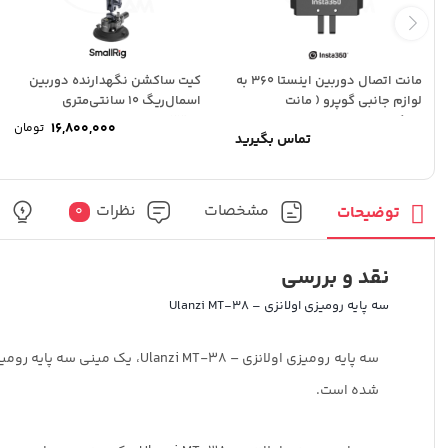
مانت اتصال دوربین اینستا ۳۶۰ به
کیت ساکشن نگهدارنده دوربین
لوازم جانبی گوپرو ( مانت
اسمال‌ریگ 10 سانتی‌متری
برعکس...
SmallRig Suction Cup 4236B
16,800,000
تومان
تماس بگیرید
مشخصات
نظرات
پ
توضیحات
0
نقد و بررسی
سه پایه رومیزی اولانزی – Ulanzi MT-38
سه پایه رومیزی اولانزی – -38
شده است.