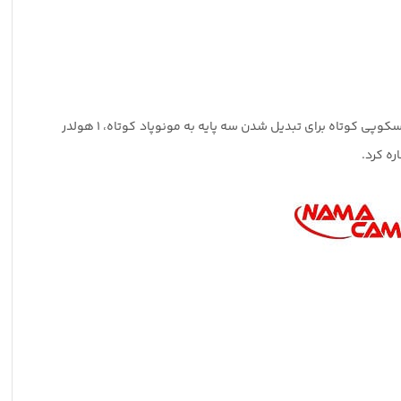
از مهمترین ویژگی های ظاهری میتوان به وجود 3 پایه کفشک دار سیلیکونی برای پایداری بیشتر و جلوگیری از سر خوردن، 1 بازوی آلومینیومی تلسکوپی کوتاه برای تبدیل شدن سه پایه به مونوپاد کوتاه، 1 هولدر