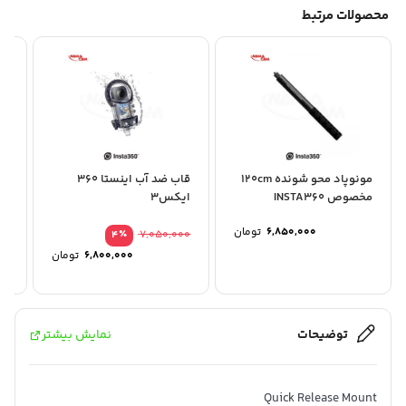
محصولات مرتبط
مونوپاد محو شونده 120cm
قاب ضد آب اینستا ۳۶۰
مخصوص INSTA360
ایکس3
و ACE
6,850,000
تومان
٪
7,050,000
4
قیمت
6,800,000
تومان
اصلی
قیمت
فعلی
بود.
است.
توضیحات
نمایش بیشتر
Quick Release Mount