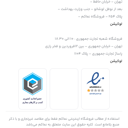
تهران – خیابان حافظ –
با پایه پیچی 1.4 اینچی و اتصال پایه دو شاخه ای به راحتی بین لوازم
بعد از نوفل لوشاتو – جنب وزارت بهداشت –
جانبی های مختلف ، قابل تعویض است .
پلاک 254 – فروشگاه نماکم –
لوکیشن
فروشگاه شعبه تجارت جمهوری
:
10 الی 18.30
تهران – خیابان جمهوری – بین 12فروردین و فخر رازی
پاساژ تجارت جمهوری – پلاک 1104
لوکیشن
لوازم جانبی گوپرو ( مانت برعکس )
یاداشت:
برای دیدن لوازم جانبی محصولات گوپرو به لینک های روبرو مراجعه
بفرمایید:
لوازم جانبی گوپر
و و
کیت لوازم جانبی گوپرو
.
سازگاری:
استفاده از مطالب فروشگاه اینترنتی نماکم فقط برای مقاصد غیرتجاری و با ذکر
X3
,
ONE RS
,
ONE X2
,
ONE R
,
ONE X
,
GO 2
منبع بلامانع است. کلیه حقوق این سایت متعلق به نماکم می‌باشد