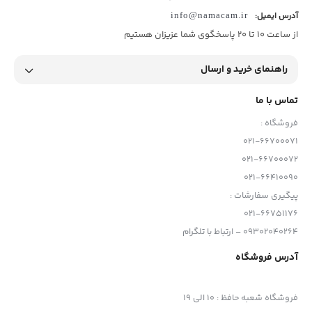
آدرس ایمیل:
info@namacam.ir
از ساعت 10 تا 20 پاسخگوی شما عزیزان هستیم
راهنمای خرید و ارسال
تماس با ما
فروشگاه :
021-66700071
لوازم جانبی گوپرو ( مانت برعکس )
021-66700072
طراحی فوق العاده نازک ،پایه را در تصویر 360 درجه نامرئی می کند .
021-66410090
پیگیری سفارشات :
021-66751176
09302040264 – ارتباط با تلگرام
آدرس فروشگاه
فروشگاه شعبه حافظ
:
10 الی 19
لوازم جانبی گوپرو ( مانت برعکس )