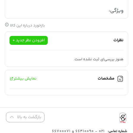
ویژگی:
مانت اتصال دوربین اینستا ۳۶۰ به لوازم جانبی گوپرو ( مانت برعکس )
بازخورد درباره این کالا
با جابجایی سریع و آسان بین دوربین ها و پایه ها باعث می شود هرگز
نظرات
افزودن نظر جدید +
تصویری را از دست ندهید .
هنوز بررسی‌ای ثبت نشده است.
مشخصات
نمایش بیشتر
لوازم جانبی گوپرو ( مانت برعکس )
بازگشت به بالا
این مانت مکانیزم آزادسازی سریع و قوی دارد .
021 - 66410090 و 66700071
شماره تماس:
با لمس یک دکمه ,
دوربین اینستا360
را سوار و جدا کنید .