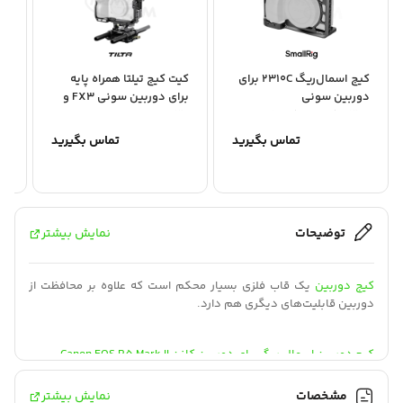
کیج اسمال‌ریگ 2310C برای
کیت کیج تیلتا همراه پایه
دوربین سونی
برای دوربین سونی FX3 و
دور
FX30 –...
a6500/a6400/a6300 –
تماس بگیرید
تماس بگیرید
توضیحات
نمایش بیشتر
کیج دوربین
یک قاب فلزی بسیار محکم است که علاوه بر محافظت از
دوربین قابلیت‌های دیگری هم دارد.
کیج دوربین اسمال ریگ برای دوربین‌ کانن Canon EOS R5 Mark II
،
یک محصول کاربردی برای فیلمبرداران حرفه‌ای و افراد فعال در حوزه
مشخصات
نمایش بیشتر