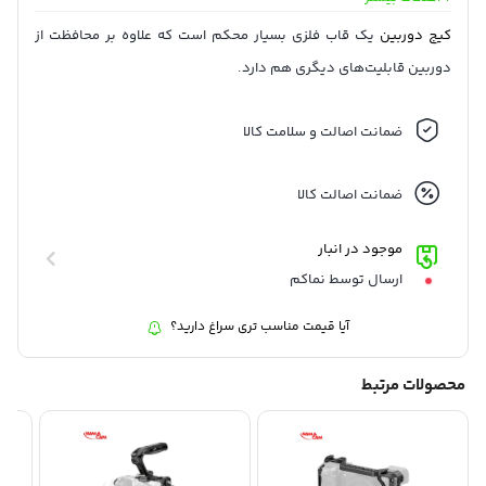
نصب دوربین :
: پیچ نر 1/4"-20
نصب سه پایه :
: رزوه ماده 1/4"-20 ، رزوه ماده 3/8"-16 انیچ و
کیج دوربین
یک قاب فلزی بسیار محکم است که علاوه بر محافظت از
صفحه توکار Arca-Type
دوربین قابلیت‌های دیگری هم دارد.
نصب کفشک سرد :
: دارد
جنس :
: آلیاژ آلومینیوم و لاستیک داخلی
ضمانت اصالت و سلامت کالا
ابعاد :
: 153 × 115.5 × 73.9 میلی‌متر
وزن :
: 183.6 گرم
ضمانت اصالت کالا
موجود در انبار
ارسال توسط نماکم
آیا قیمت مناسب تری سراغ دارید؟
محصولات مرتبط