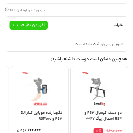
یا کارت حافظه، نیازی به متعادل کردن مجدد RS 3 نیست.
بازخورد درباره این کالا
نظرات
افزودن نظر جدید +
هنوز بررسی‌ای ثبت نشده است.
همچنین ممکن است دوست داشته باشید;
دو دسته گیمبال RS3 و
نگهدارنده موبایل کنار DJI
ما
RS4 اسمال ریگ 3027 –
RS3 و RS3pro
..
SmallRig Dual...
700,000
تومان
٪
19,680,000
16