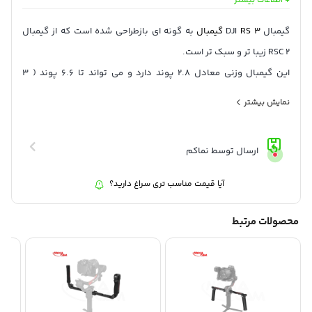
+ اطلاعات بیشتر
مدت زمان شارژ
: 2.5 ساعت
گیمبال DJI
RS 3
گیمبال
به گونه ای بازطراحی شده است که از گیمبال
RSC 2 زیبا تر و سبک تر است.
این گیمبال وزنی معادل 2.8 پوند دارد و می تواند تا 6.6 پوند ( 3
کیلوگرم ) بار روی خودش حمل کند.
نمایش بیشتر
دی جی آی RS 3 به اندازه کافی برای حمل و پشتیبانی یک دوربین مانند
Sony a7S III یا Canon R5 با یک لنز زوم 24-70 مناسب است.
ارسال توسط نماکم
با صفحه نمایش بزرگ تمام رنگی OLED و پایداری و ثبات عالی، گیمبال
RS3 می تواند به بخش ضروری ای از کیت دوربین شما تبدیل شود.
آیا قیمت مناسب تری سراغ دارید؟
نصب دوربین روی RS 3 بسیار راحت و سریع است. پس از تعویض باتری
یا کارت حافظه، نیازی به متعادل کردن مجدد RS 3 نیست.
محصولات مرتبط