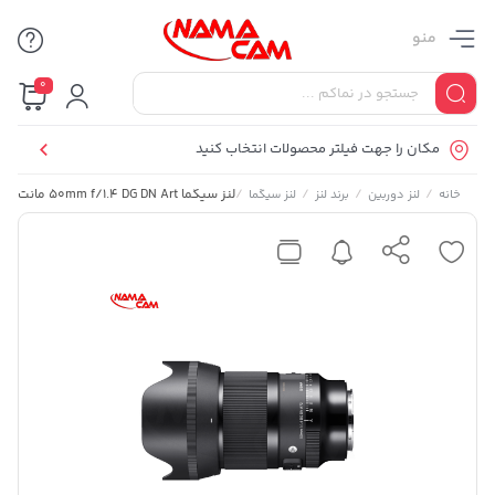
منو
0
مکان را جهت فیلتر محصولات انتخاب کنید
/
/
/
/
لنز سیگما 50mm f/1.4 DG DN Art مانت سونی (Sony E)
خانه
لنز دوربین
برند لنز
لنز سیگما