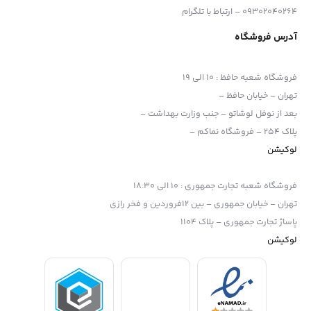
است.
09302040264 – ارتباط با تلگرام
آدرس فروشگاه
فروشگاه شعبه حافظ
:
10 الی 19
تهران – خیابان حافظ –
بعد از نوفل لوشاتو – جنب وزارت بهداشت –
پلاک 254 – فروشگاه نماکم –
لوکیشن
فروشگاه شعبه تجارت جمهوری
:
10 الی 18.30
تهران – خیابان جمهوری – بین 12فروردین و فخر رازی
پاساژ تجارت جمهوری – پلاک 1104
لوکیشن
ART | عملکرد بی‌نظیر -خط آرت ما که با تمرکز بر عملکرد نوری پیچیده و
قدرت کارایی فوق‌العاده طراحی شده است، کیفیت هنری سطح بالایی را
ارائه می‌دهد.