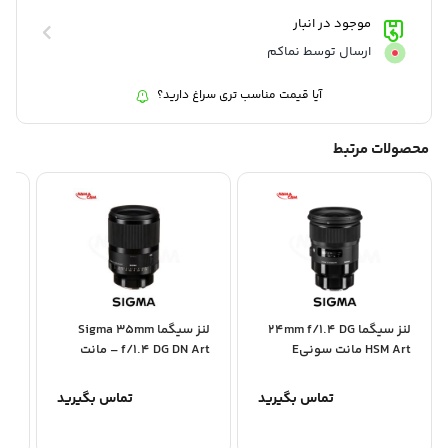
زاویه دید:
: 46.8 درجه
موجود در انبار
حداقل فاصله فوکوس:
: 45 سانتیمتر
نسبت بازتولید:
: ماکرو 1:6.8
ارسال توسط نماکم
آیا قیمت مناسب تری سراغ دارید؟
محصولات مرتبط
لنز سیگما 24mm f/1.4 DG
لنز سیگما Sigma 35mm
HSM Art مانت سونیE
f/1.4 DG DN Art – مانت
 G
سونی E
تماس بگیرید
تماس بگیرید