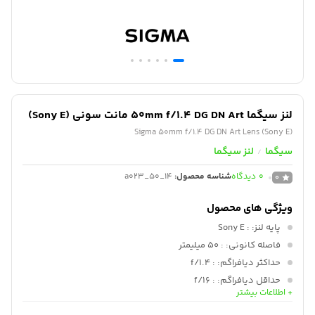
لنز سیگما 50mm f/1.4 DG DN Art مانت سونی (Sony E)
Sigma 50mm f/1.4 DG DN Art Lens (Sony E)
سیگما
لنز سیگما
/
0
دیدگاه
شناسه محصول:
a023_50_14
0
ویژگی های محصول
پایه لنز:
: Sony E
فاصله کانونی:
: 50 میلیمتر
حداکثر دیافراگم:
: f/1.4
حداقل دیافراگم:
: f/16
+ اطلاعات بیشتر
فرمت لنز:
: فول فریم