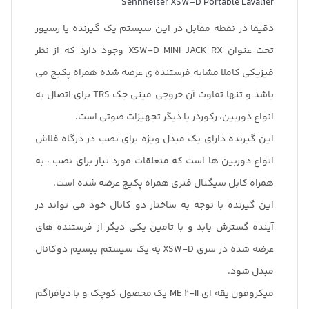
Sennheiser XSW-D Portable Lavalier
دقیقا در نقطه مقابل در این سیستم یک گیرنده یا رسیور
تحت عنوان XSW-D MINI JACK RX وجود دارد که از نظر
فیزیکی کاملا مشابه فرستنده ی عرضه شده همراه پکیج می
باشد و تنها تفاوت آن خروجی مینی جک TRS برای اتصال به
انواع دوربین، رکوردر یا دیگر تجهیزات صوتی است.
این گیرنده دارای یک مبدل ویژه برای نصب در درگاه فلاش
انواع دوربین ها است که متعلقات مورد نیاز برای نصب ، به
همراه کابل سیگنال فنری همراه پکیج عرضه شده است.
این گیرنده با توجه به ساختار دو کانال خود می تواند در
آینده گسترش یابد و با تامین یکی دیگر از فرستنده های
عرضه شده در سری XSW-D به یک سیستم بیسیم دوکانال
مبدل شود.
میکروفون یقه ای ME 2-II یک محصول کوچک و با دیافراگم