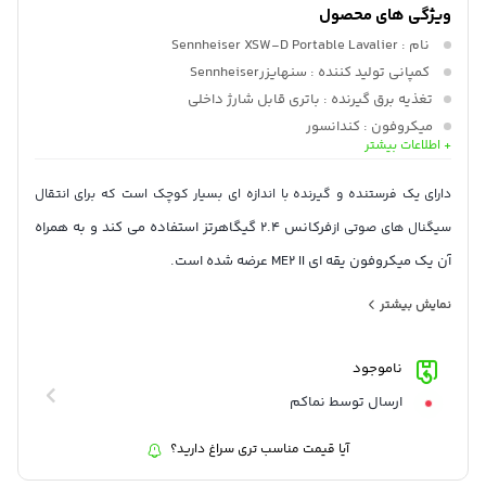
ویژگی های محصول
نام
: Sennheiser XSW-D Portable Lavalier
کمپانی تولید کننده
: سنهایزرSennheiser
تغذیه برق گیرنده
: باتری قابل شارژ داخلی
میکروفون
: کندانسور
+ اطلاعات بیشتر
کپسول
: تک وجهی
تغذیه برق فرستنده
: باتری داخلی قابل شارژ
دارای یک فرستنده و گیرنده با اندازه ای بسیار کوچک است که برای انتقال
دیافراگم:
: کوچک
فرکانس ۲.۴ گیگاهرتز استفاده می کند و به همراه
سیگنال
های صوتی از
الگوی قطبی
: اومنی دایرکشنال
آن یک میکروفون یقه ای ME2 II عرضه شده است.
Portable Lavalier Set یک سیستم میکروفون یقه ای بی سیم از
سری
نمایش بیشتر
محصولات XSW-D است که میتواند با باتری داخلی خود به مدت ۵ ساعت
فعالیت مداوم
داشته باشد و کلیه متعلقات لازم برای استفاده در کنار انواع
ناموجود
پرتابل، دوربین و انواع میکسر های صدا را به همراه دارد.
رکوردر های
ارسال توسط نماکم
آیا قیمت مناسب تری سراغ دارید؟