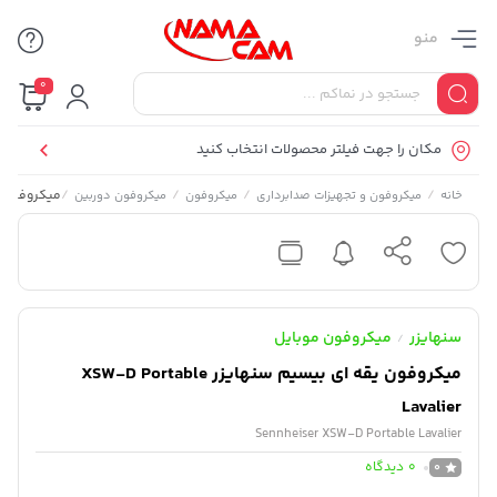
منو
0
مکان را جهت فیلتر محصولات انتخاب کنید
/
/
/
/
میکروفون یقه ای ب
خانه
میکروفون و تجهیزات صدابرداری
میکروفون
میکروفون دوربین
سنهایزر
میکروفون موبایل
/
میکروفون یقه ای بیسیم سنهایزر XSW-D Portable
Lavalier
Sennheiser XSW-D Portable Lavalier
0
دیدگاه
0