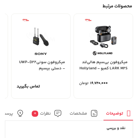
محصولات مرتبط
میکروفون بی‌سیم هالی‌لند
میکروفون سونیUWP-D22
می
LARK M2S کمبو – Hollyland
– دستی بیسیم
LARK M2S Combo
نس
16,720,000
تومان
تماس بگیرید
توضیحات
مشخصات
نظرات
0
پرسش و
نقد و بررسی