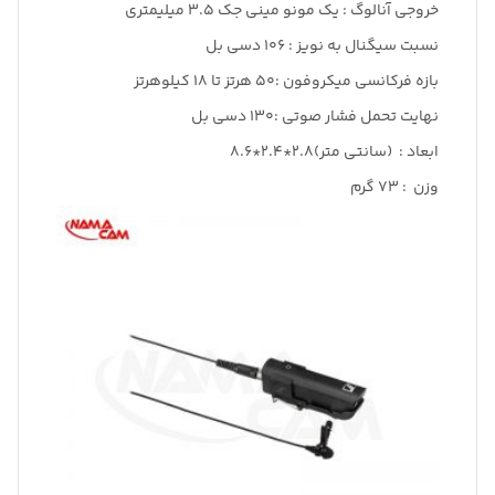
خروجی آنالوگ : یک مونو مینی جک ۳.۵ میلیمتری
نسبت سیگنال به نویز : ۱۰۶ دسی بل
بازه فرکانسی میکروفون :۵۰ هرتز تا ۱۸ کیلوهرتز
نهایت تحمل فشار صوتی :۱۳۰ دسی بل
ابعاد : (سانتی متر)2.8*2.4*8.6
وزن : ۷۳ گرم