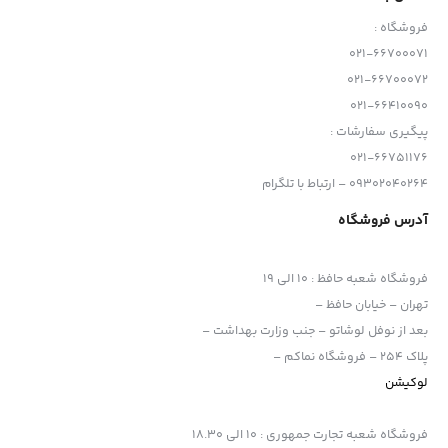
فروشگاه :
021-66700071
021-66700072
021-66410090
پیگیری سفارشات :
021-66751176
09302040264 – ارتباط با تلگرام
آدرس فروشگاه
فروشگاه شعبه حافظ
:
10 الی 19
تهران – خیابان حافظ –
بعد از نوفل لوشاتو – جنب وزارت بهداشت –
پلاک 254 – فروشگاه نماکم –
لوکیشن
فروشگاه شعبه تجارت جمهوری
:
10 الی 18.30