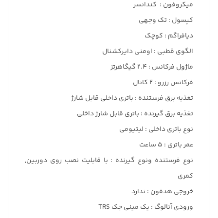
میکروفون : کندانسر
کپسول : تک وجهی
دیافراگم : کوچک
الگوی قطبی : اومنی دایرکشنال
ماژول فرکانس : ۲.۴ گیگاهرتز
فرکانس رزرو : ۲ کانال
تغذیه برق فرستنده : باتری داخلی قابل شارژ
تغذیه برق گیرنده : باتری قابل شارژ داخلی
نوع باتری داخلی : لیتیومی
عمر باتری : ۵ ساعت
نوع فرستنده ونوع گیرنده : با قابلیت نصب روی دوربین,
کمری
خروجی هدفون : ندارد
ورودی آنالوگ : یک مینی جک TRS