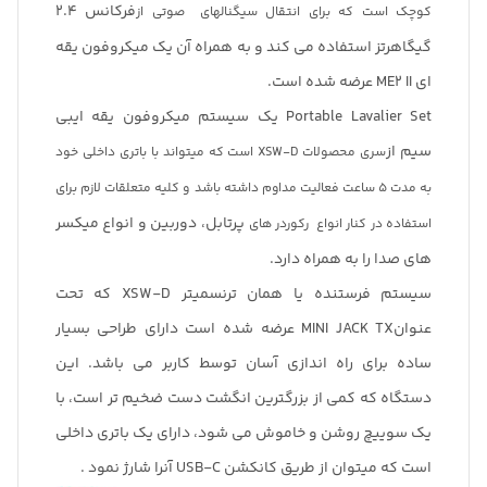
فرکانس ۲.۴
کوچک است که برای انتقال سیگنال
های
صوتی از
گیگاهرتز استفاده می کند و به همراه آن یک میکروفون یقه
ای ME2 II عرضه شده است.
Portable Lavalier Set یک سیستم میکروفون یقه ایبی
سیم از
سری محصولات XSW-D است که میتواند با باتری داخلی خود
به مدت ۵ ساعت فعالیت مداوم داشته
باشد
و کلیه متعلقات لازم برای
پرتابل، دوربین و انواع میکسر
استفاده در کنار انواع
رکوردر های
های صدا را به همراه دارد.
سیستم فرستنده یا همان ترنسمیتر XSW-D که تحت
عنوانMINI JACK TX عرضه شده است دارای طراحی بسیار
ساده برای راه اندازی آسان توسط کاربر می باشد. این
دستگاه که کمی از بزرگترین انگشت دست ضخیم تر است، با
یک سوییچ روشن و خاموش می شود، دارای یک باتری داخلی
است که میتوان از طریق کانکشن USB-C آنرا شارژ نمود .