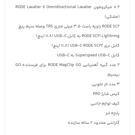
2 x میکروفون RODE Lavalier II Omnidirectional Lavalier
(مشکی)
RODE SC2 زاویه راست 3.5 میلی متری TRS وصله سیم پیچ
RODE SC21 Lightning به کابل USB-C (11.8 اینچ)
کابل نری USB-C RODE SC22 (11.8 اینچ)
کابل Superspeed USB-C به USB-C
2 عدد گیره آهنربایی RODE MagClip GO برای فرستنده GO
بیسیم
3 عدد خز جلویی
کیس شارژ PRO
کیف لوازم جانبی
پارچه لنز
گارانتی محدود 2 ساله سازنده