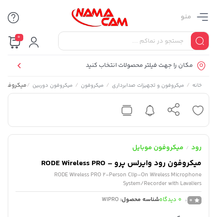
منو
0
مکان را جهت فیلتر محصولات انتخاب کنید
/
/
/
/
میکروفون رود وایر
خانه
میکروفون و تجهیزات صدابرداری
میکروفون
میکروفون دوربین
رود
میکروفون موبایل
/
میکروفون رود وایرلس پرو – RODE Wireless PRO
RODE Wireless PRO 2-Person Clip-On Wireless Microphone
System/Recorder with Lavaliers
0
دیدگاه
شناسه محصول:
WIPRO
0