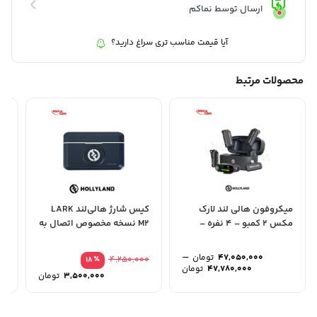
ارسال توسط نماکم
آیا قیمت مناسب تری سراغ دارید؟
محصولات مرتبط
میکروفون هالی لند لارک
کیس شارژ هالی‌لند LARK
مکس 2 کمبو – 4 نفره –
M2 نسخه مخصوص اتصال به
Hollyland...
دوربین
er
–
47,050,000
تومان
٪
4,250,000
18
محدوده
47,780,000
تومان
قیمت
3,500,000
تومان
قیمت:
اصلی
قیمت
47,050,000 تومان
فعلی
تا
بود.
47,780,000 تومان