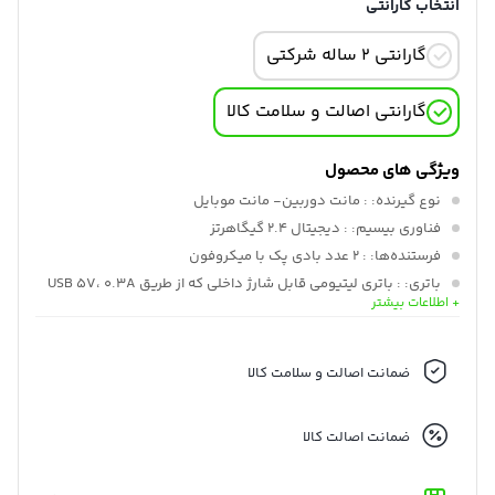
انتخاب گارانتی
گارانتی 2 ساله شرکتی
گارانتی اصالت و سلامت کالا
ویژگی های محصول
نوع گیرنده:
: مانت دوربین- مانت موبایل
فناوری بیسیم:
: دیجیتال 2.4 گیگاهرتز
فرستنده‌ها:
: 2 عدد بادی پک با میکروفون
باتری:
: باتری لیتیومی قابل شارژ داخلی که از طریق USB 5V، 0.3A
+ اطلاعات بیشتر
ظرفیت باتری کیس شارژ:
: 4200 میلی آمپر ساعت
نوع اتصال کیف شارژ:
: USB-C
زمان شارژ:
: 2.5 ساعت
ضمانت اصالت و سلامت کالا
بیشینه برد عملیاتی:
: 853 دقیقه / 260 متر
ضمانت اصالت کالا