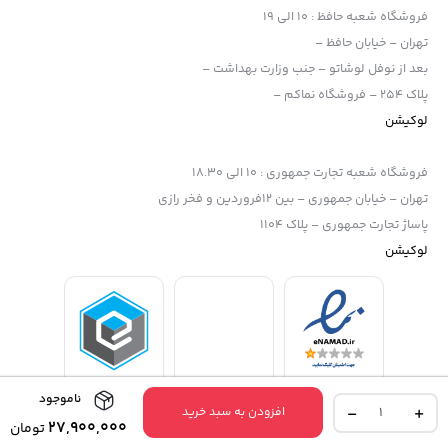
فروشگاه شعبه حافظ
:
10 الی 19
تهران – خیابان حافظ –
بعد از نوفل لوشاتو – جنب وزارت بهداشت –
پلاک 254 – فروشگاه نماکم –
لوکیشن
فروشگاه شعبه تجارت جمهوری
:
10 الی 18.30
تهران – خیابان جمهوری – بین 12فروردین و فخر رازی
پاساژ تجارت جمهوری – پلاک 1104
لوکیشن
ناموجود
میکروفون
افزودن به سبد خرید
رود
27,900,000
تومان
وایرلس