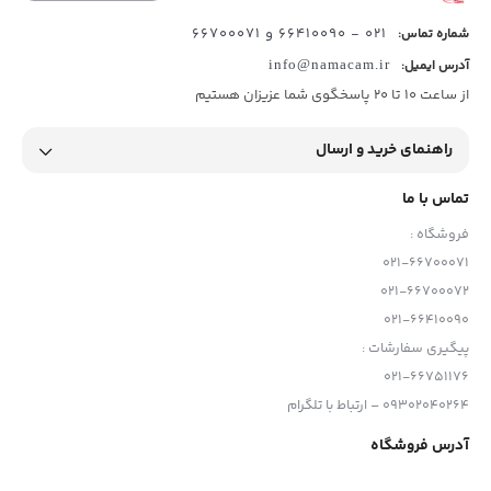
021 - 66410090 و 66700071
شماره تماس:
آدرس ایمیل:
info@namacam.ir
از ساعت 10 تا 20 پاسخگوی شما عزیزان هستیم
راهنمای خرید و ارسال
تماس با ما
فروشگاه :
021-66700071
021-66700072
021-66410090
پیگیری سفارشات :
021-66751176
09302040264 – ارتباط با تلگرام
آدرس فروشگاه