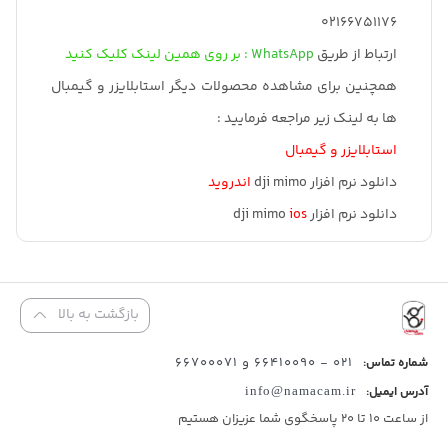
02166751176
ارتباط از طریق
WhatsApp :
بر روی همین لینک کلیک کنید
همچنین برای مشاهده محصولات دیگر استابلایزر و گیمبال
ها به لینک زیر مراجعه فرمایید :
استابلایزر و گیمبال
دانلود نرم افزار dji mimo
اندروید
دانلود نرم افزار dji mimo
ios
بازگشت به بالا
021 - 66410090 و 66700071
شماره تماس:
آدرس ایمیل:
info@namacam.ir
از ساعت 10 تا 20 پاسخگوی شما عزیزان هستیم