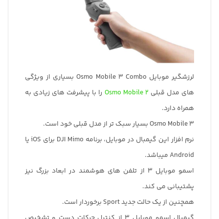
طبیعی
دامنه قابل کنترل: -162.5 تا 170.3 درجه تابه /
-104.5 تا شیب 235.7 درجه / -85.1 تا 252.2 درجه
رول
پشتیبانی بلوتوث 5.0
لرزشگیر موبایل Osmo Mobile 3 Combo بسیاری از ویژگی
سرعت قابل کنترل: حداکثر 120 درجه در ثانیه
های مدل قبلی
Osmo Mobile 2
را با پیشرفت های زیادی به
باتری داخلی: تا 15 ساعت زمان اجرا / ظرفیت 17.64Wh ،
همراه دارد.
2450mAh
Osmo Mobile 3 بسیار سبک تر از مدل قبلی خود است.
قابلیت نصب بر روی سه پایه و مونوپاد
نرم افزار این گیمبال در موبایل، برنامه DJI Mimo برای iOS یا
Android میباشد.
اسمو موبایل 3 از تلفن های هوشمند در ابعاد بزرگ نیز
پشتیبانی می کند.
همچنین از یک حالت جدید Sport برخوردار است.
گیمبال اسمو موبایل 3 از کنترل حرکات دست و تشخیص