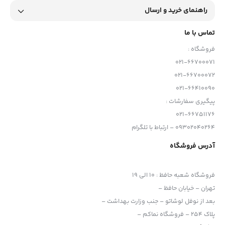
راهنمای خرید و ارسال
تماس با ما
فروشگاه :
021-66700071
021-66700072
021-66410090
پیگیری سفارشات :
021-66751176
09302040264 – ارتباط با تلگرام
آدرس فروشگاه
فروشگاه شعبه حافظ
:
10 الی 19
تهران – خیابان حافظ –
بعد از نوفل لوشاتو – جنب وزارت بهداشت –
پلاک 254 – فروشگاه نماکم –