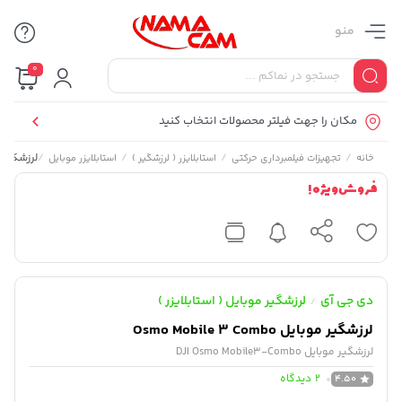
منو
0
مکان را جهت فیلتر محصولات انتخاب کنید
/
/
/
/
لرزشگیر موبایل mbo
خانه
تجهیزات فیلمبرداری حرکتی
استابلایزر ( لرزشگیر )
استابلایزر موبایل
فروش ویژه !
دی جی آی
لرزشگیر موبایل ( استابلایزر )
/
لرزشگیر موبایل Osmo Mobile 3 Combo
لرزشگیر موبایل DJI Osmo Mobile3-Combo
2
دیدگاه
4.50