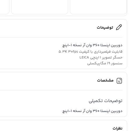
توضیحات
دوربین اینستا ۳۶۰ وان آر نسخه ۱-اینچ
قابلیت فیلمبرداری با کیفیت 5.3K 30fps
حسگر تصویر 1 اینچی LEICA
سنسور 19 مگاپیکسلی
سیستم لرزشگیر هوشمند FlowState
ضد آب تا عمق 5 متر
مشخصات
طراحی ماژولار با امکان استفاده از دوربین 360
توضیحات تکمیلی
دوربین اینستا ۳۶۰ وان آر نسخه ۱-اینچ
نظرات