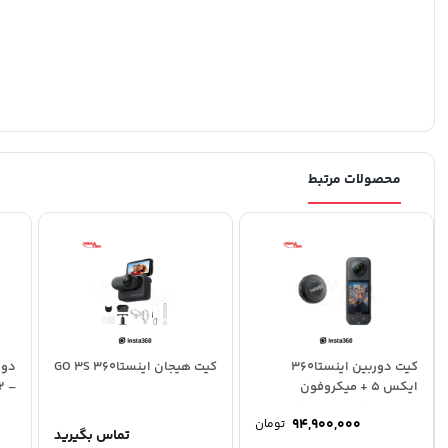
محصولات مرتبط
کیت دوربین اینستا360
کیت هیجان اینستا360 GO 3S
ایکس 5 + میکروفون
– Insta360 Ace Pro 2
اینستا360 MIC Air – فرستنده
94,900,000
تومان
تماس بگیرید