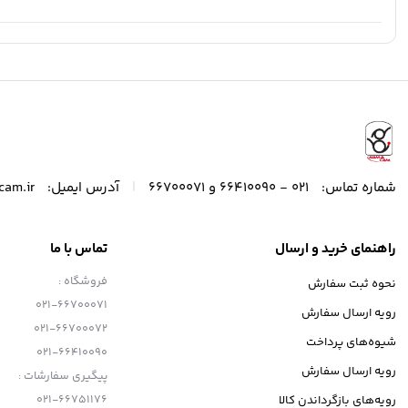
|
شماره تماس:
021 - 66410090 و 66700071
آدرس ایمیل:
cam.ir
راهنمای خرید و ارسال
تماس با ما
فروشگاه :
نحوه ثبت سفارش
021-66700071
رویه ارسال سفارش
021-66700072
شیوه‌های پرداخت
021-66410090
رویه ارسال سفارش
پیگیری سفارشات :
021-66751176
رویه‌های بازگرداندن کالا