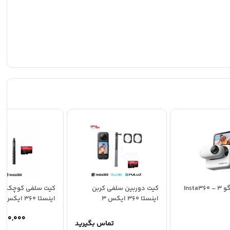
اینستا360 گو 3 – Insta360
کیت دوربین سلفی کربن
کیت سلفی کوچک دو
اینستا 360 ایکس 3
اینستا 360 ایکس 5
,900,000
تماس بگیرید