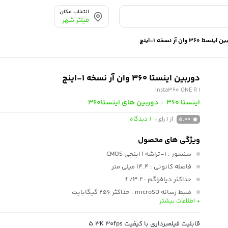
انتخاب مکان
فیلتر شهر
نستا ۳۶۰ وان آر نسخه ۱-اینچ
دوربین اینستا ۳۶۰ وان آر نسخه ۱-اینچ
Insta360 ONE R 1
اینستا 360
دوربین های اینستا360
/
از 1 رای
1
دیدگاه
5.00
ویژگی های محصول
سنسور
: 1-تراشه 1 اینچی CMOS
فاصله کانونی
: 14.4 میلی متر
حداکثر دیافراگم
: f /3.2
ضبط رسانه microSD
: حداکثر 256 گیگابایت
+ اطلاعات بیشتر
پشتیبانی از عکس
: DNG / JPEG
عمق ضد آب
: 5.0 متر
قابلیت فیلمبرداری با کیفیت 5.3K 30fps