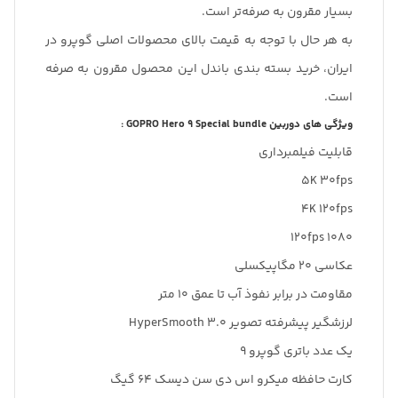
بسیار مقرون به صرفه‌تر است.
به هر حال با توجه به قیمت بالای محصولات اصلی گوپرو در
ایران، خرید بسته بندی باندل این محصول مقرون به صرفه
است.
ویژگی های دوربین GOPRO Hero 9 Special bundle :
قابلیت فیلمبرداری
5K 30fps
4K 120fps
1080 120fps
عکاسی 20 مگاپیکسلی
مقاومت در برابر نفوذ آب تا عمق 10 متر
لرزشگیر پیشرفته تصویر HyperSmooth 3.0
یک عدد باتری گوپرو 9
کارت حافظه میکرو اس دی سن دیسک 64 گیگ