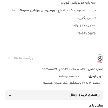
سه پایه مونوپادی گوپرو
جهت مشاوره و خرید انواع
دوربین‌های ورزشی Gopro
با ما
تماس بگیرید.
021-66705700
021-66751176
بازگشت به بالا
021 - 66410090 و 66700071
شماره تماس:
آدرس ایمیل:
info@namacam.ir
از ساعت 10 تا 20 پاسخگوی شما عزیزان هستیم
راهنمای خرید و ارسال
تماس با ما