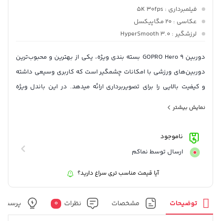
فیلمبرداری
: 5K 30fps
عکاسی
: 20 مگاپیکسل
لرزشگیر
: HyperSmooth 3.0
دوربین GOPRO Hero 9 بسته بندی ویژه، یکی از بهترین و محبوب‌ترین
دوربین‌های ورزشی با امکانات چشمگیر است که کاربری وسیعی داشته
و کیفیت بالایی را برای تصویربرداری ارائه میدهد. در این باندل ویژه
لوازم جانبی دوربین نیز موجود میباشد.
نمایش بیشتر
ناموجود
ارسال توسط نماکم
آیا قیمت مناسب تری سراغ دارید؟
توضیحات
مشخصات
نظرات
0
پرسش و