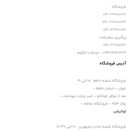
فروشگاه :
021-66700071
021-66700072
021-66410090
پیگیری سفارشات :
021-66751176
09302040264 – ارتباط با تلگرام
آدرس فروشگاه
فروشگاه شعبه حافظ
:
10 الی 19
تهران – خیابان حافظ –
بعد از نوفل لوشاتو – جنب وزارت بهداشت –
پلاک 254 – فروشگاه نماکم –
لوکیشن
فروشگاه شعبه تجارت جمهوری
:
10 الی 18.30