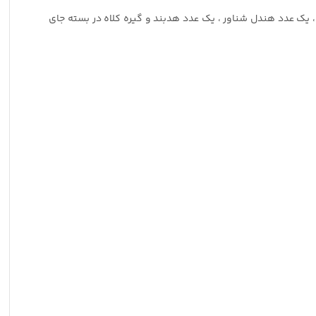
1 است که به صورت اورجینال غیر از پک معمول و استاندارد هیرو 11 ، یک عدد باتری اندرو ، یک عدد هندل شناور ، یک عدد هدبند و گیره کلاه در بسته جای