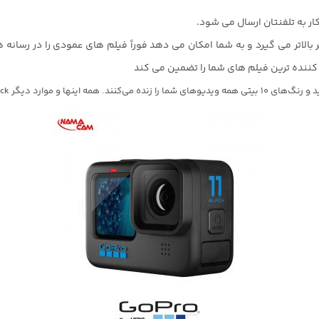
تمندترین GoPro تبدیل کرده است.