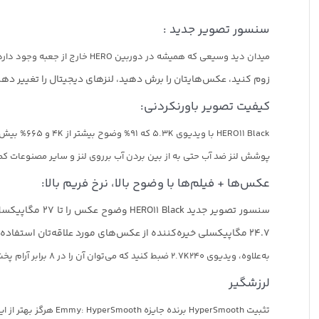
سنسور تصویر جدید :
میدان دید وسیعی که همیشه در دوربین HERO خارج از جعبه وجود دارد.
زوم کنید، عکس‌هایتان را برش دهید، لنزهای دیجیتال را تغییر دهی
کیفیت تصویر باورنکردنی:
HERO11 Black با ویدیوی 5.3K که 91% وضوح بیشتر از 4K و 665% بیش از 1080p به شما ارائه می‌دهد، حرکات را با جزئیات واضح و کیفیت تصویر سینمایی به تصویر می‌کشد.
پوشش لنز ضد آب حتی به از بین بردن آب برروی لنز و سایر مصنوعات ک
عکس‌ها + فیلم‌ها با وضوح بالا، نرخ فریم بالا:
24.7 مگاپیکسلی خیره‌کننده از عکس‌های مورد علاقه‌تان استفاده کنید.
به‌علاوه، ویدیوی 2.7K240 ضبط کنید که می‌توان آن را در 8 برابر آرام پخش کرد تا جزئیاتی را که با سرعت معمولی قابل مشاهده نیستند، ضبط کنید.
لرزشگیر
تثبیت HyperSmooth برنده جایزه Emmy: HyperSmooth هرگز بهتر از این نبوده است.