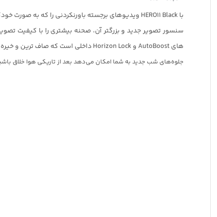
با HERO11 Black ویدیوهای برجسته باورنکردنی را که به صورت خودکار به تلفنتان ارسال می شود.
های AutoBoost و Horizon Lock داخلی است که صاف ترین و خیره کننده ترین فیلم های شما را تضمین می کند
جلوه‌های شب جدید به شما امکان می‌دهد بعد از تاریکی هوا خلاق باشید و رنگ‌های 10 بیتی همه ویدیوهای شما را زنده می‌کنند. همه اینها و موارد دیگر HERO11 Black را به قدر