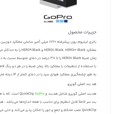
جزییات محصول
باتری لیتیوم یون پیشرفته 1720 میلی آمپر ساعتی عملکرد دوربین را نسبت به باتری های استاندارد GoPro در محدوده دمایی وسیعی افزایش می دهد.
عملکرد HERO11 Black، HERO10 Black و HERO9 Black را به حداکثر می رساند
زمان ضبط HERO11 Black را تا 38 درصد در دمای متوسط نسبت به دوربین‌ها و باتری‌های GoPro قبلی افزایش دهید.
با استفاده از تنظیمات با عملکرد بالا، زمان ضبط را در هر دو رنگ HERO10 Black + HERO9 Black با تا 40 درصد بهبود در HERO10 Black افزایش می‌دهد.
به طور چشمگیری عملکرد هوای سرد را در دمای کمتر از 14 درجه فارنهایت (10- درجه سانتیگراد) در HERO10 Black و HERO9 Black بهبود می بخشد.
هد بند اصلی گوپرو
هدبند اصلی گوپرو شامل هدبند و QuickClip
GoPro
است. که با ه
بند سر کاملاً قابل تنظیم برای تناسب با همه اندازه‌ها می‌باشد . هدبند را
QuickClip نصب محکم و جمع و جور را امکان پذیر می‌کند و حتی می‌توان از آن برای اتصال GoPro خود به کلاه استفاده کرد.