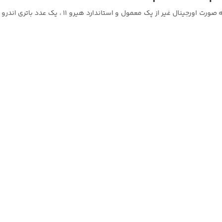
گوپرو هیرو 11 اسپشیال باندل پک جدید گوپرو هیرو 1