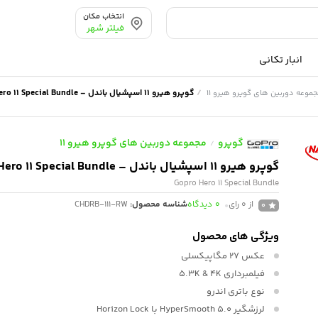
انتخاب مکان
فیلتر شهر
انبار تکانی
/
گوپرو هیرو 11 اسپشیال باندل – Gopro Hero 11 Special Bundle
موعه دوربین های گوپرو هیرو 11
گوپرو
مجموعه دوربین های گوپرو هیرو 11
/
گوپرو هیرو 11 اسپشیال باندل – Gopro Hero 11 Special Bundle
Gopro Hero 11 Special Bundle
از 0 رای
0
دیدگاه
شناسه محصول:
CHDRB-111-RW
0
ویژگی های محصول
عکس
27 مگاپیکسلی
فیلمبرداری
5.3K & 4K
نوع باتری
اندرو
لرزشگیر
HyperSmooth 5.0 با Horizon Lock