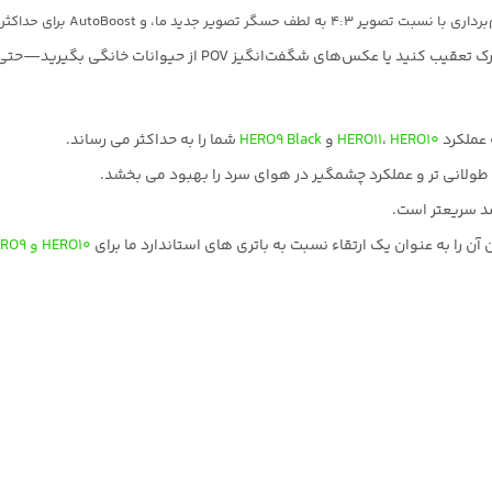
 حیوانات خانگی بگیرید—حتی لرزان‌ترین فیلم‌ها صاف و ابریشمی هستند.
HERO10
،
HERO11
و
HERO9 Black
شما را به حداکثر می رساند.
 طولانی تر و عملکرد چشمگیر در هوای سرد را بهبود می بخشد.
HERO10 و HERO9