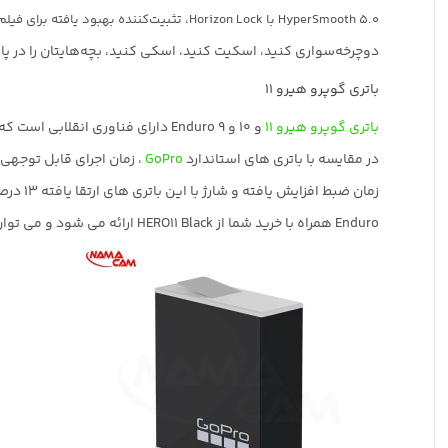
HyperSmooth 5.0 با Horizon Lock، تثبیت‌کننده بهبود یافته برای فیلم‌برداری با نسبت تصویر 4:3 به لطف حسگر تصویر جدید ما، و AutoBoost برای حداکثر تثبیت‌کننده با حداقل برش تصویر، سطح را حتی بیشتر می‌کند.
دوچرخه‌سواری کنید، اسکیت کنید، اسکی کنید، بچه‌هایتان را در پارک تعقیب کنید یا عکس‌های شگفت‌انگیز POV از
باتری گوپرو هیرو 11
باتری گوپرو هیرو 11
و 10 و 9 Enduro دارای فناوری انقلابی است که عملکرد
در مقایسه با باتری های استاندارد
GoPro
، زمان اجرای قابل توجهی
زمان ضبط افزایش یافته و شارژ با این باتری های ارتقا یافته 13 درصد سریعتر است.
Enduro همراه با خرید شما از HERO11 Black ارائه می شود و می توان آن را به عنوان یک ارتقاء نسبت به باتری های استاندارد ما برای