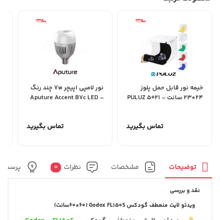
خیمه نور قابل حمل پلوز
نور لامپی اپیچر 7w چند رنگ
24*23 سانت – 5021 PULUZ
– Aputure Accent B7c LED
Color 
RGB
تماس بگیرید
تماس بگیرید
توضیحات
مشخصات
نظرات
0
پرسش و
نقد و بررسی
ویدئو لایت منعطف گودکس Godox FL150S (60×60سانت)