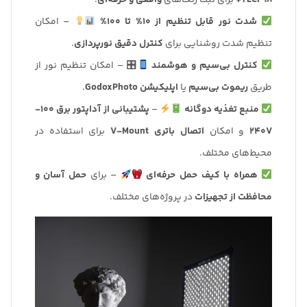
TLCI 98+
برای ثبت رنگ‌های
واقعی و حرفه‌ای
.
شدت نور قابل تنظیم از 10% تا 100%
– امکان
تنظیم شدت روشنایی برای
کنترل دقیق نورپردازی
.
کنترل بی‌سیم و هوشمند
🎛 – امکان تنظیم نور از
طریق
ریموت بی‌سیم
یا
اپلیکیشن GodoxPhoto
.
منبع تغذیه دوگانه
–
پشتیبانی از آداپتور برق 100-
240V
و امکان
اتصال باتری V-Mount
برای استفاده در
محیط‌های مختلف.
همراه با کیف حمل حرفه‌ای
– برای
حمل آسان و
محافظت از تجهیزات
در پروژه‌های مختلف.