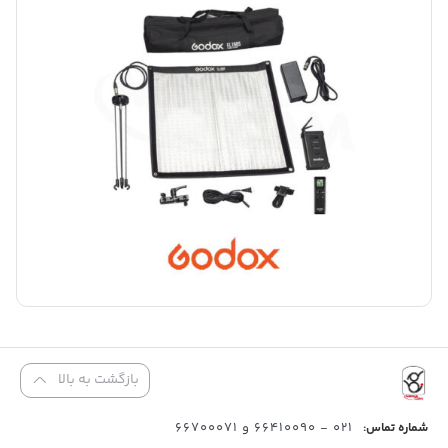
بازگشت به بالا
021 - 66410090 و 66700071
شماره تماس: