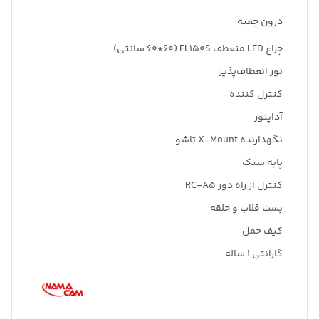
درون جعبه
چراغ LED منعطف FL150S (60*60 سانتی)
نور انعطاف‌پذیر
کنترل کننده
آداپتور
نگهدارنده X-Mount تاشو
پایه سبک
کنترل از راه دور RC-A5
بست قلاب و حلقه
کیف حمل
گارانتی 1 ساله