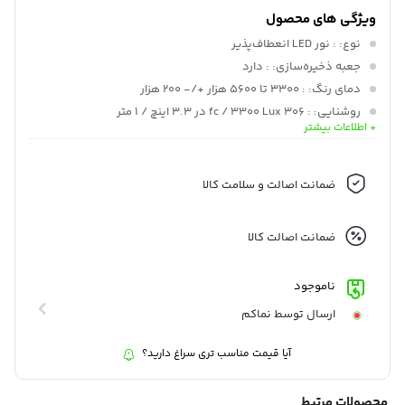
ویژگی های محصول
نوع:
: نور LED انعطاف‌پذیر
جعبه ذخیره‌سازی:
: دارد
دمای رنگ:
: 3300 تا 5600 هزار +/- 200 هزار
روشنایی:
: 306 fc / 3300 Lux در 3.3 اینچ / 1 متر
+ اطلاعات بیشتر
حالت‌های رنگی:
: نور روز، تنگستن
استاندارد دقت رنگ:
: CRI 96 TLCI 98
تنظیم روشنایی:
: برنامه کنترل شده / شامل کنترلر (پیوسته) • 10 تا
ضمانت اصالت و سلامت کالا
100 درصد
نوع کنترل از راه دور بی‌سیم:
: بلوتوث
ضمانت اصالت کالا
ناموجود
ارسال توسط نماکم
آیا قیمت مناسب تری سراغ دارید؟
محصولات مرتبط