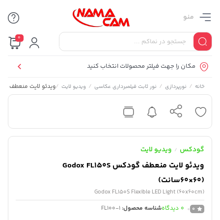
منو
0
مکان را جهت فیلتر محصولات انتخاب کنید
/
/
/
/
ویدئو لایت منعطف گودکس x FL150S (60×60
خانه
نورپردازی
نور ثابت فیلمبرداری عکاسی
ویدیو لایت
گودکس
ویدیو لایت
/
ویدئو لایت منعطف گودکس Godox FL150S
(60×60سانت)
Godox FL150S Flexible LED Light (60x60cm)
0
دیدگاه
شناسه محصول:
FL100-1
0