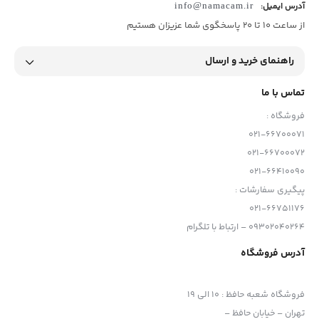
آدرس ایمیل:
info@namacam.ir
از ساعت 10 تا 20 پاسخگوی شما عزیزان هستیم
راهنمای خرید و ارسال
تماس با ما
فروشگاه :
021-66700071
021-66700072
021-66410090
پیگیری سفارشات :
021-66751176
09302040264 – ارتباط با تلگرام
آدرس فروشگاه
فروشگاه شعبه حافظ
:
10 الی 19
تهران – خیابان حافظ –