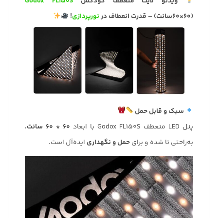
ویدئو لایت منعطف گودکس
Godox FL150S
(60×60سانت) – قدرت انعطاف در
نورپردازی
!
سبک و قابل حمل
پنل LED منعطف Godox FL150S با ابعاد
60 * 60 سانت
،
به‌راحتی تا شده و برای
حمل و نگهداری
ایده‌آل است.