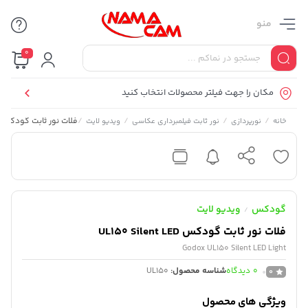
منو
0
مکان را جهت فیلتر محصولات انتخاب کنید
/
/
/
/
فلات نور ثابت گودکس UL150 Silent LED
خانه
نورپردازی
نور ثابت فیلمبرداری عکاسی
ویدیو لایت
گودکس
ویدیو لایت
/
فلات نور ثابت گودکس UL150 Silent LED
Godox UL150 Silent LED Light
0
دیدگاه
شناسه محصول:
UL150
0
ویژگی های محصول