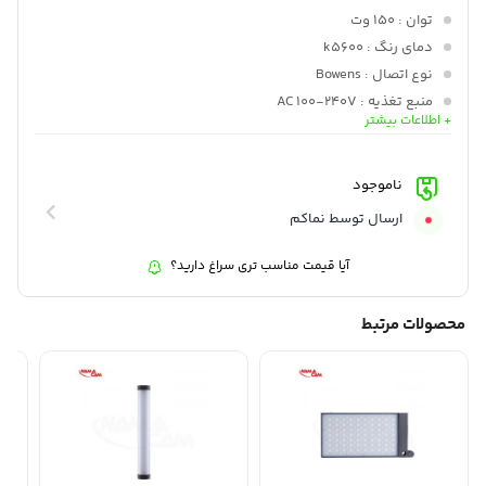
توان
: 150 وت
دمای رنگ
: k5600
نوع اتصال
: Bowens
منبع تغذیه
: AC 100-240V
+ اطلاعات بیشتر
وزن
: 3.9 کیلوگرم
ناموجود
ارسال توسط نماکم
آیا قیمت مناسب تری سراغ دارید؟
محصولات مرتبط