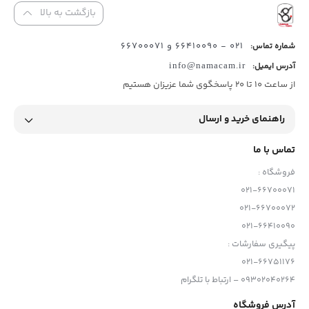
بازگشت به بالا
021 - 66410090 و 66700071
شماره تماس:
آدرس ایمیل:
info@namacam.ir
از ساعت 10 تا 20 پاسخگوی شما عزیزان هستیم
راهنمای خرید و ارسال
تماس با ما
فروشگاه :
021-66700071
021-66700072
021-66410090
پیگیری سفارشات :
021-66751176
09302040264 – ارتباط با تلگرام
آدرس فروشگاه