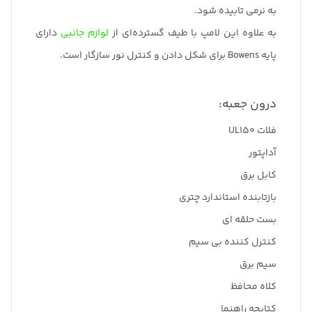
به نرمی تابیده شود.
به علاوه این لامپ با طیف گسترده‌ای از
لوازم جانبی
دارای
پایه Bowens برای شکل دادن و کنترل نور سازگار است.
درون جعبه:
فلات UL150
آداپتور
کابل برق
بازتابنده استاندارد چتری
بست حلقه ای
کنترل کننده بی سیم
سیم برق
کلاه محافظ
کتابچه راهنما