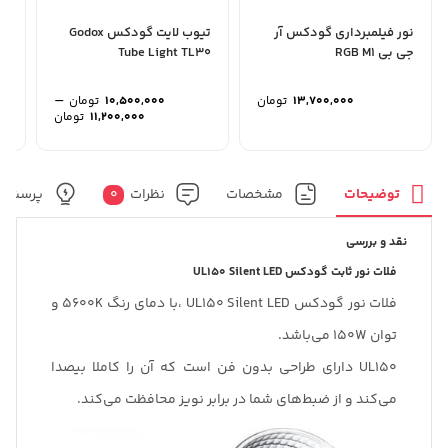
نور فیلمبرداری گودکس آر
تیوب لایت گودکس Godox
جی بی RGB M1
Tube Light TL30
R
–
13,700,000
تومان
10,500,000
تومان
محدوده
11,200,000
تومان
قیمت:
تا
11,200,000 تو
توضیحات
مشخصات
نظرات
0
پرسش و
نقد و بررسی
فلات نور ثابت گودکس UL150 Silent LED
فلات نور گودکس UL150 Silent LED ،با دمای رنگ 5600K و
توان 150W می‌باشد.
UL150 دارای طراحی بدون فن است که آن را کاملا بیصدا
می‌کند و از ضبط‌های شما در برابر نویز محافظت می‌کند.