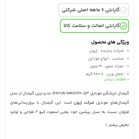
گارانتی 6 ماهه اصلی شرکتی
گارانتی اصالت و سلامت کالا
ویژگی های محصول
شرکت سازنده
: ژیون
مناسب
: انواع موبایل
تعداد محور
: 3 محور
تحمل وزن
: تا 280 گرم
+ اطلاعات بیشتر
وزن
: 340 گرم
باتری
: 1300 میلی‌آمپر
گیمبال لرزشگیر موبایل ZHIYUN SMOOTH-Q3 جدیدترین گیمبال از نسل
گیمبال‌های موبایل
شرکت ژیون
است. این گیمبال با بروزرسانی‌های
فراوان نسبت به نسل پیشین خود یعنی اسموت کیو 2 طراحی و تولید
شده است. برای آشنایی بیشتر با گیمبال اسموت کیو 3 با ما همراه
نمایش بیشتر
باشید.