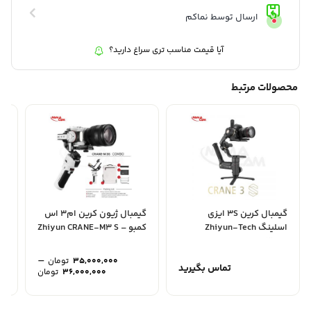
ارسال توسط نماکم
آیا قیمت مناسب تری سراغ دارید؟
محصولات مرتبط
گیمبال کرین 3S ایزی
گیمبال ژیون کرین ام3 اس
لر
اسلینگ Zhiyun-Tech
کمبو – Zhiyun CRANE-M3 S
bo
Combo Kit
CRANE 3S-E
–
35,000,000
تومان
تماس بگیرید
محدوده
36,000,000
تومان
قیمت:
تا