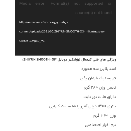
نمایشگر
Media error: Format(s) not supported or
ویدیو
source(s) not found
دریافت پرونده: http://namacam.ir/wp-
content/uploads/2021/05/ZHIYUN-SMOOTH-Q3-_-Illuminate-to-
Create-1.mp4?_=1
ویژگی های فنی گیمبال لرزشگیر موبایل ZHIYUN SMOOTH-Q3 :
استابلایزر سه محوره
جویستیک فرمان پذیر
تحمل وزن 280 گرم
دارای فلات نور ثابت
باتری 1300 میلی آمپر با 15 ساعت کارایی
وزن 340 گرم
نرم افزار اختصاصی