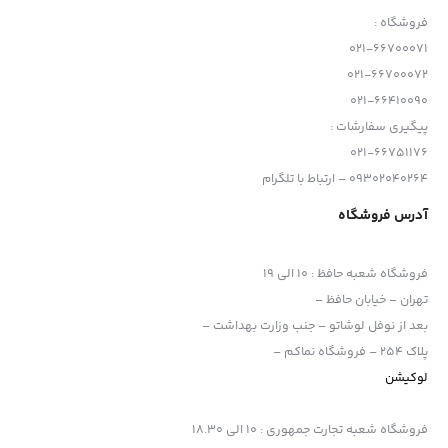
فروشگاه :
021-66700071
021-66700072
021-66410090
پیگیری سفارشات :
021-66751176
09302040264 – ارتباط با تلگرام
آدرس فروشگاه
فروشگاه شعبه حافظ
:
10 الی 19
تهران – خیابان حافظ –
بعد از نوفل لوشاتو – جنب وزارت بهداشت –
پلاک 254 – فروشگاه نماکم –
لوکیشن
فروشگاه شعبه تجارت جمهوری
:
10 الی 18.30