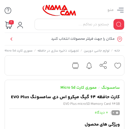
منو
0
مکان را جهت فیلتر محصولات انتخاب کنید
/
/
/
/
کا
خانه
لوازم جانبی دوربین
تجهیزات ذخیره سازی در حافظه
مموری کارت Micro Sd
سامسونگ
مموری کارت Micro Sd
/
کارت حافظه 64 گیگ میکرو اس دی سامسونگ EVO Plus
EVO Plus microSD Memory Card 64GB
0
دیدگاه
0
ویژگی های محصول