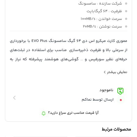
شرکت سازنده
: سامسونگ
ظرفیت
: 64 گیگابایت
سرعت خواندن
: 100MB/s
سرعت نوشتن
: 20MB/s
مموری کارت میکرو اس دی 64 گیگ سامسونگ EVO Plus با برخورداری
از سرعتی بالا و ظرفیت ذخیره‌سازی مناسب برای استفاده در تبلت‌های
حرفه‌ای نظیر سورفیس و .. گوشی‌های هوشمند پیشرفته که نیاز به
فضای ذخیره سازیبیشتری دارند است.
نمایش بیشتر
این کارت حافظه با سرعت تخلیه 100 مگابایت و سرعت ذخیره سازی 20
مگابایت در کلاس مموری‌های پیشرفته و سرعت بالا طراحی و تولید شده
ناموجود
است.
ارسال توسط نماکم
آیا قیمت مناسب تری سراغ دارید؟
محصولات مرتبط