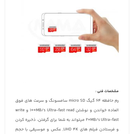
مشخصات فنی :
رم حافظه 64 گیگ micro SD سامسونگ و سرعت های فوق
العاده خواندن و نوشتن 100MB/s Ultra-fast read و write
20MB/s Ultra-fast میتواند به شما برای گرفتن، ذخیره کردن
و فرستادن فیلم های UHD 4K, عکس و موسیقی با حجم