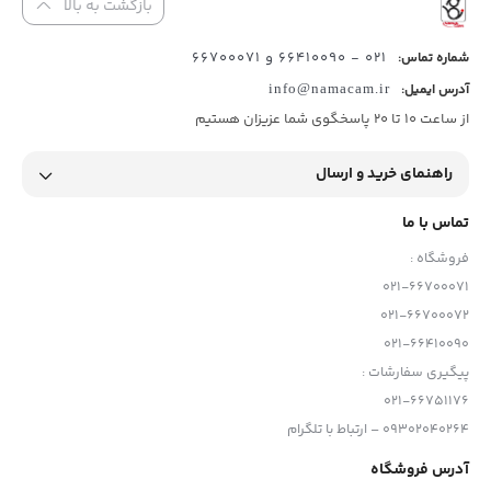
بازگشت به بالا
021 - 66410090 و 66700071
شماره تماس:
آدرس ایمیل:
info@namacam.ir
از ساعت 10 تا 20 پاسخگوی شما عزیزان هستیم
راهنمای خرید و ارسال
تماس با ما
فروشگاه :
021-66700071
021-66700072
021-66410090
پیگیری سفارشات :
021-66751176
09302040264 – ارتباط با تلگرام
آدرس فروشگاه