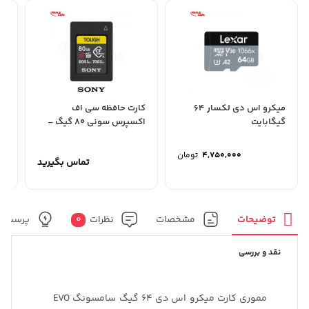
میکرو اس دی لکسار 64
کارت حافظه سی اف
گیگابایت
اکسپرس سونی 80 گیگ –
64 گیگابابت 
Sony 80GB CFexpress...
4,750,000
تومان
تماس بگیرید
توضیحات
مشخصات
نظرات
0
پرسش و
نقد و بررسی
مموری کارت میکرو اس دی 64 گیگ سامسونگ EVO