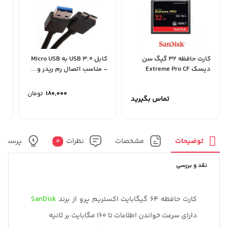
کارت حافظه 32 گیگ سن
کابل USB 3.0 به Micro USB
دیسک Extreme Pro CF
– مناسب اتصال رم ریدر و...
گیگ ss
180,000
تومان
تماس بگیرید
توضیحات
مشخصات
نظرات
0
پرسش و
نقد و بررسی
کارت حافظه 64 گیگابایت اکستریم پرو از برند
SanDisk
دارای سرعت خواندن اطلاعات تا 160 مگابایت بر ثانیه