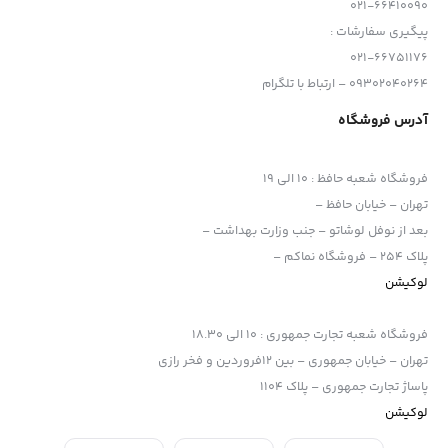
021-66410090
پیگیری سفارشات :
021-66751176
09302040264 – ارتباط با تلگرام
آدرس فروشگاه
فروشگاه شعبه حافظ
:
10 الی 19
تهران – خیابان حافظ –
بعد از نوفل لوشاتو – جنب وزارت بهداشت –
پلاک 254 – فروشگاه نماکم –
لوکیشن
فروشگاه شعبه تجارت جمهوری
:
10 الی 18.30
تهران – خیابان جمهوری – بین 12فروردین و فخر رازی
پاساژ تجارت جمهوری – پلاک 1104
لوکیشن