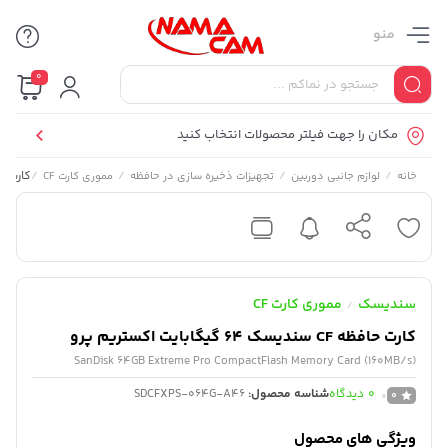
منو
0
مکان را جهت فیلتر محصولات انتخاب کنید
/
/
/
/
کارت حافظه CF سندیسک 64
خانه
لوازم جانبی دوربین
تجهیزات ذخیره سازی در حافظه
مموری کارت CF
سندیسک
مموری کارت CF
/
کارت حافظه CF سندیسک 64 گیگابایت اکستریم پرو
SanDisk 64GB Extreme Pro CompactFlash Memory Card (160MB/s)
0
دیدگاه
شناسه محصول:
SDCFXPS-064G-A46
0
ویژگی های محصول