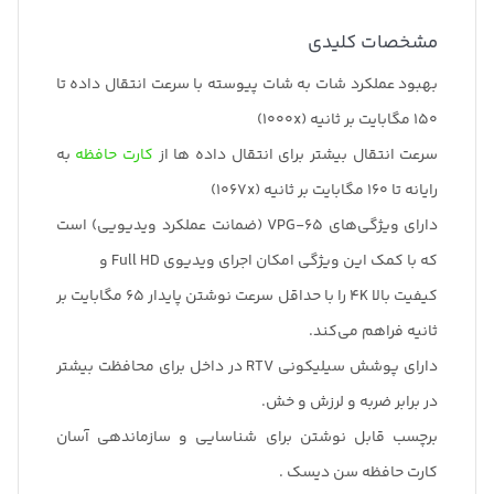
مشخصات کلیدی
بهبود عملکرد شات به شات پیوسته با سرعت انتقال داده تا
150 مگابایت بر ثانیه (1000x)
سرعت انتقال بیشتر برای انتقال داده ها از
کارت حافظه
به
رایانه تا 160 مگابایت بر ثانیه (1067x)
دارای ویژگی‌های VPG-65 (ضمانت عملکرد ویدیویی) است
که با کمک این ویژگی امکان اجرای ویدیوی Full HD و
کیفیت بالا 4K را با حداقل سرعت نوشتن پایدار 65 مگابایت بر
ثانیه فراهم می‌کند.
دارای پوشش سیلیکونی RTV در داخل برای محافظت بیشتر
در برابر ضربه و لرزش و خش.
برچسب قابل نوشتن برای شناسایی و سازماندهی آسان
کارت حافظه سن دیسک .