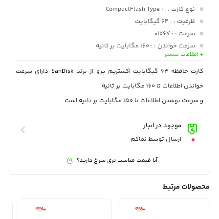
نوع کارت :
: CompactFlash Type I
ظرفیت :
: 64 گیگابایت
سرعت :
: 1067×
سرعت خواندن :
: 160 مگابایت بر ثانیه
+ اطلاعات بیشتر
سرعت نوشتن :
: 150 مگابایت بر ثانیه
دمای عملیاتی :
: -25 تا 85 درجه سانتی گراد
کارت حافظه 64 گیگابایت اکستریم پرو از برند
SanDisk
دارای سرعت
سیستم فایل :
: FAT32
خواندن اطلاعات تا 160 مگابایت بر ثانیه
و سرعت نوشتن اطلاعات تا 150 مگابایت بر ثانیه است.
موجود در انبار
ارسال توسط نماکم
آیا قیمت مناسب تری سراغ دارید؟
محصولات مرتبط