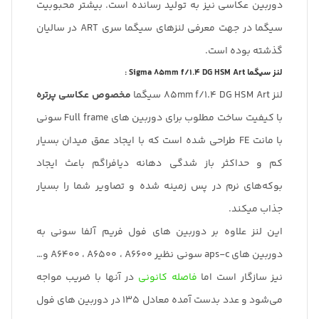
دوربین عکاسی نیز به تولید رسانده است. بیشتر محبوبیت
سیگما در جهت معرفی لنزهای سیگما سری ART در سالیان
گذشته بوده است.
لنز سیگما Sigma 85mm f/1.4 DG HSM Art :
لنز 85mm f/1.4 DG HSM Art سیگما
مخصوص عکاسی پرتره
با کیفیت ساخت مطلوب برای دوربین های Full frame سونی
با مانت FE طراحی شده است که با ایجاد عمق میدان بسیار
کم و حداکثر باز شدگی دهانه دیافراگم باعث ایجاد
بوکه‌های نرم در پس زمینه شده و تصاویر شما را بسیار
جذاب میکند.
این لنز علاوه بر دوربین های فول فریم آلفا سونی به
دوربین های aps-c سونی نظیر A6400 ، A6500 ، A6600 و…
نیز سازگار است اما
فاصله کانونی
در آنها با ضریب مواجه
می‌شود و عدد بدست آمده معادل 135 در دوربین های فول