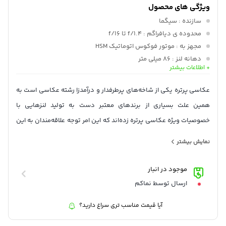
ویژگی های محصول
سازنده
: سیگما
محدوده ی دیافراگم
: f/1.4 تا f/16
مجهز به
: موتور فوکوس اتوماتیک HSM
دهانه لنز
: 86 میلی متر
+ اطلاعات بیشتر
دیافراگم
: 9 تیغه
مناسب دوربین های
: با فرمت EF / FullFrame
عکاسی پرتره یکی از شاخه‌های پرطرفدار و درآمد‌زا رشته عکاسی است به
همین علت بسیاری از برند‌های معتبر دست به تولید لنزهایی با
خصوصیات ویژه عکاسی پرتره زده‌اند که این امر توجه علاقه‌مندان به این
شاخه عکاسی را به خود جلب کرده است. لنز سیگما Sigma 85mm f/1.4
نمایش بیشتر
DG HSM Art با مانت سونی یکی از این لنزها برای عکاسی پرتره است.
موجود در انبار
ارسال توسط نماکم
آیا قیمت مناسب تری سراغ دارید؟