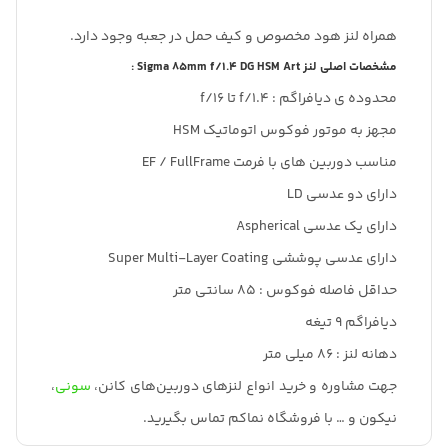
همراه لنز هود مخصوص و کیف حمل در جعبه وجود دارد.
مشخصات اصلی لنز Sigma 85mm f/1.4 DG HSM Art :
محدوده ی دیافراگم : f/1.4 تا f/16
مجهز به موتور فوکوس اتوماتیک HSM
مناسب دوربین های با فرمت EF / FullFrame
دارای دو عدسی LD
دارای یک عدسی Aspherical
دارای عدسی پوششی Super Multi-Layer Coating
حداقل فاصله فوکوس : 85 سانتی متر
دیافراگم 9 تیغه
دهانه لنز : 86 میلی متر
جهت مشاوره و خرید انواع لنزهای دوربین‌های کانن،
سونی
،
نیکون و … با فروشگاه نماکم تماس بگیرید.