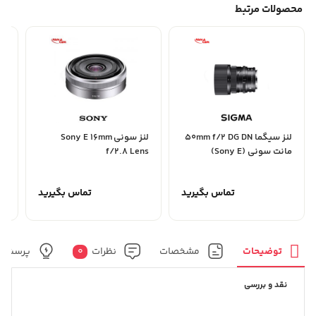
محصولات مرتبط
لنز سیگما 50mm f/2 DG DN
لنز سونی Sony E 16mm
مانت سونی (Sony E)
f/2.8 Lens
SS
تماس بگیرید
تماس بگیرید
توضیحات
مشخصات
نظرات
0
پرسش و
نقد و بررسی