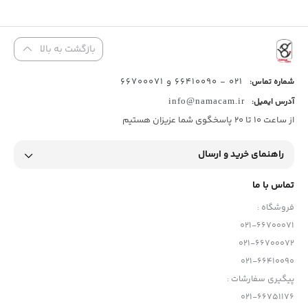
بازگشت به بالا
021 - 66410090 و 66700071
شماره تماس:
آدرس ایمیل:
info@namacam.ir
از ساعت 10 تا 20 پاسخگوی شما عزیزان هستیم
راهنمای خرید و ارسال
تماس با ما
فروشگاه :
021-66700071
021-66700072
021-66410090
پیگیری سفارشات :
021-66751176