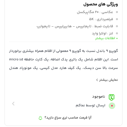
ویژگی های محصول
عکاسی
: 20 مگاپیکسل
فیلمبرداری
: 5K
قابلیت ضبط
: تایم‌لیپس – هایپر‌لیپس – تایم‌وارپ
لنز
: اولترا واید
+ اطلاعات بیشتر
نوع ارتباط
: بی‌سیم
همراه
: لوازم جانبی اورجینال
گوپرو 9 باندل نسبت به گوپرو 9 معمولی از اقلام همراه بیشتری برخوردار
است. این اقلام شامل یک باتری یدک اضافه، یک کارت حافظه micro sd
سرعت بالا سن دیسک، یک کیف هارد مدل کیسی، یک مونوپاد هندل
گوپرو و یک گیره کلیپسی مناسب لباس و بند کوله پشتی می‌باشد.
نمایش بیشتر
ناموجود
ارسال توسط نماکم
آیا قیمت مناسب تری سراغ دارید؟