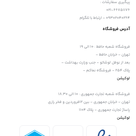
پیگیری سفارشات :
021-66751176
09302040264 – ارتباط با تلگرام
آدرس فروشگاه
فروشگاه شعبه حافظ
:
10 الی 19
تهران – خیابان حافظ –
بعد از نوفل لوشاتو – جنب وزارت بهداشت –
پلاک 254 – فروشگاه نماکم –
لوکیشن
فروشگاه شعبه تجارت جمهوری
:
10 الی 18.30
تهران – خیابان جمهوری – بین 12فروردین و فخر رازی
پاساژ تجارت جمهوری – پلاک 1104
لوکیشن