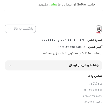
جانبی GoPro اورجینال با ما
تماس
بگیرید.
بازگشت به بالا
021 - 66410090 و 66700071
شماره تماس:
آدرس ایمیل:
info@namacam.ir
از ساعت 10 تا 20 پاسخگوی شما عزیزان هستیم
راهنمای خرید و ارسال
تماس با ما
فروشگاه :
021-66700071
021-66700072
021-66410090