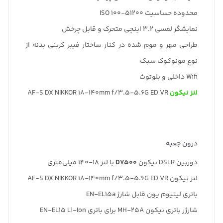
محدوده حساسیت 51200-100 ISO
نمایشگر لمسی 3.2 اینچی متحرک و قابل چرخش
طراحی مهر و موم شده در کنار ساختار فیبر کربنی بدنه از
نوع مونوکوک سبک
Wifi داخلی و بلوتوث
لنز نیکون
AF-S DX NIKKOR 18-140mm f/3.5-5.6G ED VR
درون جعبه
دوربین DSLR نیکون
D7500
با لنز 18-140 میلی‌متری
لنز نیکون AF-S DX NIKKOR 18-140mm f/3.5-5.6G ED VR
باتری لیتیوم یون قابل شارژ EN-EL15a
شارژر باتری نیکون MH-25A برای باتری EN-EL15 Li-Ion