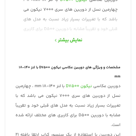
دوربین عکاسی
نیکون
D7500
با لنز 18-140mm ،
چهارمین نسل از دوربین های سری 7000 نیکون می
باشد که با تغییرات بسیار زیاد نسبت به مدل های
قبلی خود و تقریباً مشابه با دوربین D500 برای کاربری
های مختلف ارائه شده است.
نمایش بیشتر
این دوربین با استفاده از یک سنسور کراپ ارتقا یافته
21 مگاپیکسلی CMOS و پردازشگر قدرتمند تصویر
EXPEED 5 ،قابلیت ثبت تصاویر با کیفیت و شارپنس
مشخصات و ویژگی های دوربین عکاسی نیکون D7500 با لنز 140-18
mm
بالا، عکاسی پیاپی 8 فریم بر ثانیه و فیلمبرداری UHD
دوربین عکاسی
نیکون
D7500
با لنز 140-18 mm ، چهارمین
4K30p – Full HD 60p را دارد.
نسل از دوربین های سری 7000 نیکون می باشد که با
از مهمترین ویژگی های این دوربین میتوان به
تغییرات بسیار زیاد نسبت به مدل های قبلی خود و تقریباً
سیستم فوکوس 51 نقطه ای پیشرفته ، جنس بدنه
مشابه با دوربین D500 برای کاربری های مختلف ارائه شده
بسیار با کیفیت ، محدوده حساسیت 51200-100 ISO و
است.
همچنین نمایشگر لمسی 3.2 اینچی متحرک و قابل
این دوربین با استفاده از یک سنسور کراپ ارتقا یافته 21