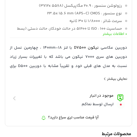
رزولوشن سنسور
: 20.9 مگاپیکسل (5568 3712x)
نوع سنسور
: 23.5x 15.6 mm (APS-C) CMOS
سرعت شاتر
: 1/8000 تا 30 ثانیه
حساسیت ISO
: 100 تا 51200 در حالت خودکار، حالت دستی (بسط
+ اطلاعات بیشتر
داده شده: 50 تا 164000)
فرمتها
: JPEG, Raw
دوربین عکاسی
نیکون
D7500
با لنز 18-140mm ، چهارمین نسل از
پشتیبانی رم
: SD/SDHC/SDXC (UHS-I)
دوربین های سری 7000 نیکون می باشد که با تغییرات بسیار زیاد
ارتباط بیسیم
: وای فای، بلوتوث
نسبت به مدل های قبلی خود و تقریباً مشابه با دوربین D500 برای
نمایشگر
: 3.2 اینچی لمسی متحرک
کاربری های مختلف ارائه شده است.
نمایش بیشتر
این دوربین با استفاده از یک سنسور کراپ ارتقا یافته 21 مگاپیکسلی
CMOS و پردازشگر قدرتمند تصویر EXPEED 5 ،قابلیت ثبت تصاویر با
موجود در انبار
کیفیت و شارپنس بالا، عکاسی پیاپی 8 فریم بر ثانیه و فیلمبرداری UHD
ارسال توسط نماکم
4K30p – Full HD 60p را دارد.
آیا قیمت مناسب تری سراغ دارید؟
از مهمترین ویژگی های این دوربین میتوان به سیستم فوکوس 51 نقطه
ای پیشرفته ، جنس بدنه بسیار با کیفیت ، محدوده حساسیت 51200-100
محصولات مرتبط