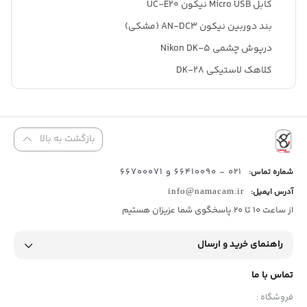
کابل Micro USB نیکون UC-E20
بند دوربین نیکون AN-DC3 (مشکی)
درپوش چشمی Nikon DK-5
کلاهک لاستیکی DK-28
بازگشت به بالا
021 - 66410090 و 66700071
شماره تماس:
آدرس ایمیل:
info@namacam.ir
از ساعت 10 تا 20 پاسخگوی شما عزیزان هستیم
راهنمای خرید و ارسال
تماس با ما
فروشگاه :