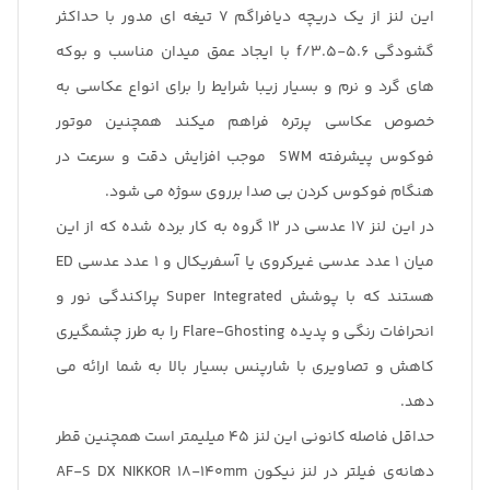
این لنز از یک دریچه دیافراگم 7 تیغه ای مدور با حداکثر
گشودگی f/3.5-5.6 با ایجاد عمق میدان مناسب و بوکه
های گرد و نرم و بسیار زیبا شرایط را برای انواع عکاسی به
خصوص عکاسی پرتره فراهم میکند همچنین موتور
فوکوس پیشرفته SWM موجب افزایش دقت و سرعت در
هنگام فوکوس کردن بی صدا برروی سوژه می شود.
در این لنز 17 عدسی در 12 گروه به کار برده شده که از این
میان 1 عدد عدسی غیرکروی یا آسفریکال و 1 عدد عدسی ED
هستند که با پوشش Super Integrated پراکندگی نور و
انحرافات رنگی و پدیده Flare-Ghosting را به طرز چشمگیری
کاهش و تصاویری با شارپنس بسیار بالا به شما ارائه می
دهد.
حداقل فاصله کانونی این لنز 45 میلیمتر است همچنین قطر
دهانه‌ی فیلتر در لنز نیکون AF-S DX NIKKOR 18-140mm