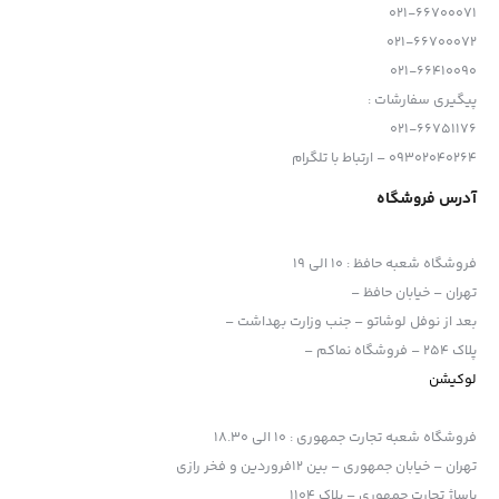
021-66700071
021-66700072
021-66410090
پیگیری سفارشات :
021-66751176
09302040264 – ارتباط با تلگرام
آدرس فروشگاه
فروشگاه شعبه حافظ
:
10 الی 19
تهران – خیابان حافظ –
بعد از نوفل لوشاتو – جنب وزارت بهداشت –
پلاک 254 – فروشگاه نماکم –
لوکیشن
فروشگاه شعبه تجارت جمهوری
:
10 الی 18.30
تهران – خیابان جمهوری – بین 12فروردین و فخر رازی
پاساژ تجارت جمهوری – پلاک 1104