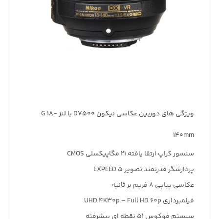
ویژگی های دوربین عکاسی نیکون D7500 با لنز G 18-
140mm
سنسور کراپ ارتقا یافته 21 مگاپیکسلی CMOS
پردازشگر قدرتمند تصویر EXPEED 5
عکاسی پیاپی 8 فریم بر ثانیه
فیلمبرداری UHD 4K30p – Full HD 60p
سیستم فوکوس 51 نقطه ای پیشرفته