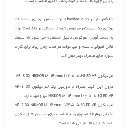
ردیابی چهره ها یا سایر موضوعات دقیق مناسب است.
هنگام کار در حالت LiveView، برای عکس برداری و یا فیلم
برداری یک سیستم فوکوس خودکار مبتنی بر کنتراست برای
به دست آوردن فوکوس دقیق استفاده می شود که سرعت
قابل قبولی داشته و می تواند در مدت زمان زیاد برای کار با
سوژه های متحرک بهتر عمل کند.
لنز نیکون AF-S DX NIKKOR 18-140mm f/3.5-5.6G ED VR
درون این کیت همراه با دوربین یک لنز نیکون AF-S DX
NIKKOR 18-140mm f/3.5-5.6G ED VR نیز وجود دارد.
لنز نیکون AF-S DX NIKKOR 18-140mm f/3.5-5.6G ED VR
یک لنز زوم تله فوتوی واید مناسب برای دوربین های نیکون
با مانت FX و DX طراحی شده است.