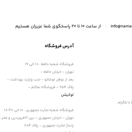
|
info@nama
از ساعت 10 تا 20 پاسخگوی شما عزیزان هستیم
آدرس فروشگاه
فروشگاه شعبه حافظ
:
10 الی 19
تهران – خیابان حافظ –
بعد از نوفل لوشاتو – جنب وزارت بهداشت –
پلاک 254 – فروشگاه نماکم –
لوکیشن
فروشگاه شعبه تجارت جمهوری
:
10 الی 18.30
با معرفی نسل جدید دوربین های سری 5000 یعنی مدل D5600 توجه بسیاری از عکاسان
تهران – خیابان جمهوری – بین 12فروردین و فخر رازی
ود .
پاساژ تجارت جمهوری – پلاک 1104
Nikon D5600 ، آخرین مدل از دوربین های غیرفول فریم سری 5000 نیکون محسوب میشود که متقاضی