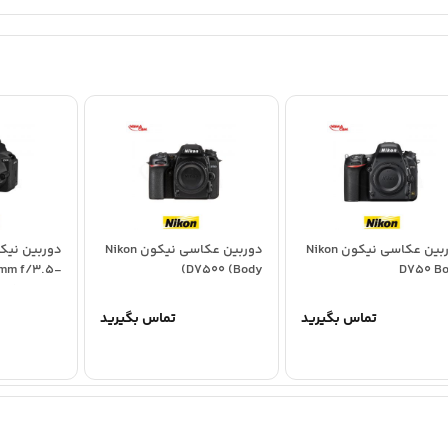
نمایشگر
: 3.2 اینچی متحرک
فیلمبرداری
: Full HD و HD
دوربین عکاسی نیکون Nikon
دوربین عکاسی نیکون Nikon
0mm f/3.5-
D7500 (Body)
D750 B
5.6 G VR
تماس بگیرید
تماس بگیرید