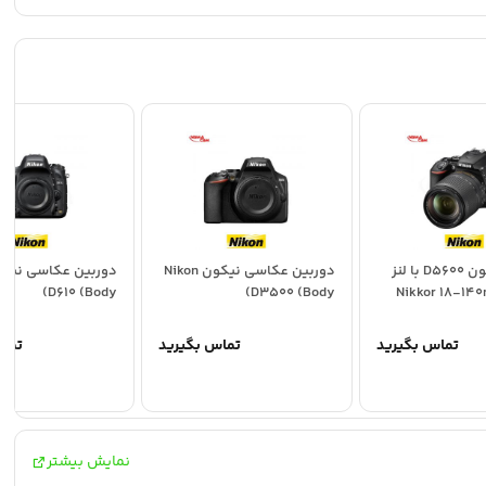
دوربین نیکون D5600 با لنز
دوربین عکاسی نیکون Nikon
D610 (Body)
D3500 (Body)
Nikkor 18-14
تماس بگیرید
تماس بگیرید
تما
نمایش بیشتر