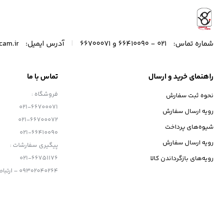
|
شماره تماس:
021 - 66410090 و 66700071
آدرس ایمیل:
cam.ir
راهنمای خرید و ارسال
تماس با ما
فروشگاه :
نحوه ثبت سفارش
021-66700071
رویه ارسال سفارش
021-66700072
شیوه‌های پرداخت
021-66410090
رویه ارسال سفارش
پیگیری سفارشات :
021-66751176
رویه‌های بازگرداندن کالا
09302040264 – ارتباط با تلگرام
مشخصات کلی دوربین نیکون D5600 با لنز 18-55mm
کمپانی نیکون
سرعت پردازش بالا و قابلیت های ویژه نظیر فیلمبرداری ، محدوده ISO مناسب و سنسور قوی به عنوان یک دوربین همه کاره یاد میش
اصول اولیه عکاسی طراحی شده است .