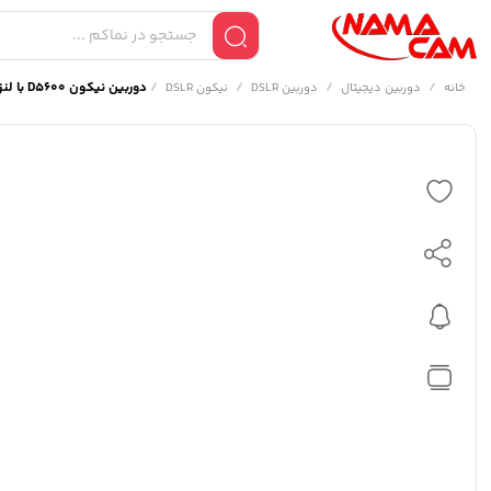
/
/
/
/
دوربین نیکون D5600 با لنز Nikkor 18-55mm f/3.5-5.6 G VR
خانه
دوربین دیجیتال
دوربین DSLR
نیکون DSLR