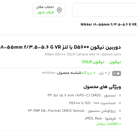
انتخاب مکان
فیلتر شهر
دوربین نیکون D5600 با لنز Nikkor 18-55mm f/3.5-5.6 G VR
Nikon D5600 DSLR Camera with 18-55mm Lens
نیکون
نیکون DSLR
/
از 0 رای
0
دیدگاه
شناسه محصول:
1027800
0
ویژگی های محصول
سنسور
: 23.5x 15.6 mm (APS-C) CMOS
حساسیت ISO
: 100 تا 25600
رزولوشن سنسور
: 24.2MP DX-Format CMOS Sensor
فرمتها
: JPEG, Raw
+ اطلاعات بیشتر
سرعت شاتر
: 1/4000 تا 30 ثانیه
اتصال بیسیم
: وای فای، بلوتوس