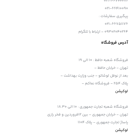
021-66700072
021-66410090
پیگیری سفارشات :
021-66751176
09302040264 – ارتباط با تلگرام
آدرس فروشگاه
فروشگاه شعبه حافظ
:
10 الی 19
تهران – خیابان حافظ –
بعد از نوفل لوشاتو – جنب وزارت بهداشت –
پلاک 254 – فروشگاه نماکم –
لوکیشن
فروشگاه شعبه تجارت جمهوری
:
10 الی 18.30
تهران – خیابان جمهوری – بین 12فروردین و فخر رازی
پاساژ تجارت جمهوری – پلاک 1104
لوکیشن