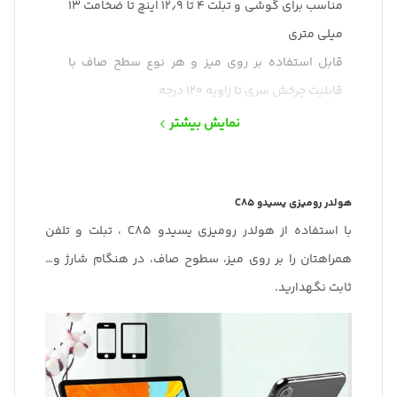
مناسب برای گوشی و تبلت ۴ تا ۱۲٫۹ اینچ تا ضخامت ۱۳
میلی متری
قابل استفاده بر روی میز و هر نوع سطح صاف با
قابلیت چرخش سری تا زاویه ۱۲۰ درجه
دارای محافظ سیلیکونی برای جلوگیری از افتادن و
نمایش بیشتر
ایجاد خط و خش بر روی گوشی
تعبیه جایگاه شارژ برای گوشی و تبلت
هولدر رومیزی یسیدو C85
با استفاده از هولدر رومیزی یسیدو C85 ، تبلت و تلفن
همراهتان را بر روی میز، سطوح صاف، در هنگام شارژ و…
ثابت نگهدارید.