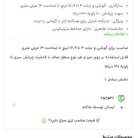
سازگاری
: گوشی و تبلت ۴ تا ۱۲٫۹ اینچ تا ضخامت ۱۳ میلی متری
جهت چرخش
: تا زاویه 120درجه
ویژگی
: جایگاه شارژر برای هنگام کار با گوشی یا تبلت
مشخصات ظاهری
: دارای محافظ سیلیکونی
+ اطلاعات بیشتر
جنس
: آلیاژ آلومینیوم + PC + پلاستیک ABS
وزن
: 305گرم
مناسب برای گوشی و تبلت ۴ تا ۱۲٫۹ اینچ تا ضخامت ۱۳ میلی متری
قابل استفاده بر روی میز و هر نوع سطح صاف با قابلیت چرخش سری تا
زاویه ۱۲۰ درجه
دارای محافظ سیلیکونی برای جلوگیری از افتادن و ایجاد خط و خش بر
نمایش بیشتر
روی گوشی
تعبیه جایگاه شارژ برای گوشی و تبلت
ناموجود
ارسال توسط نماکم
آیا قیمت مناسب تری سراغ دارید؟
محصولات مرتبط