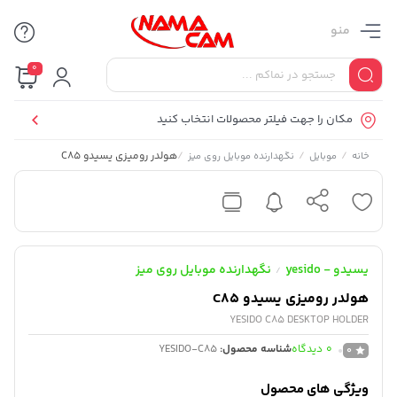
منو
0
مکان را جهت فیلتر محصولات انتخاب کنید
/
/
/
هولدر رومیزی یسیدو C85
خانه
موبایل
نگهدارنده موبایل روی میز
یسیدو - yesido
نگهدارنده موبایل روی میز
/
هولدر رومیزی یسیدو C85
YESIDO C85 DESKTOP HOLDER
0
دیدگاه
شناسه محصول:
YESIDO-C85
0
ویژگی های محصول