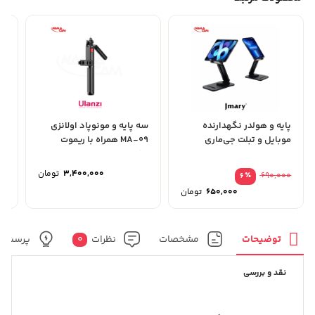
پایه و هولدر نگهدارنده
سه پایه و مونوپاد اولانزی
سه
موبایل و تبلت جی‌ماری
MA-09 همراه با ریموت
Jmary MK-62
مخصوص موبایل و...
33
3,400,000
تومان
٪
690,000
6
قیمت
650,000
تومان
اصلی
قیمت
690,000 تومان
فعلی
بود.
650,000 تومان
است.
توضیحات
مشخصات
نظرات
0
پرسش و
نقد و بررسی