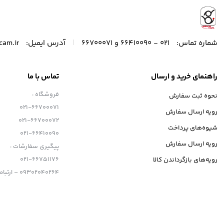
|
شماره تماس:
021 - 66410090 و 66700071
آدرس ایمیل:
cam.ir
راهنمای خرید و ارسال
تماس با ما
فروشگاه :
نحوه ثبت سفارش
021-66700071
رویه ارسال سفارش
021-66700072
شیوه‌های پرداخت
021-66410090
رویه ارسال سفارش
پیگیری سفارشات :
021-66751176
رویه‌های بازگرداندن کالا
09302040264 – ارتباط با تلگرام