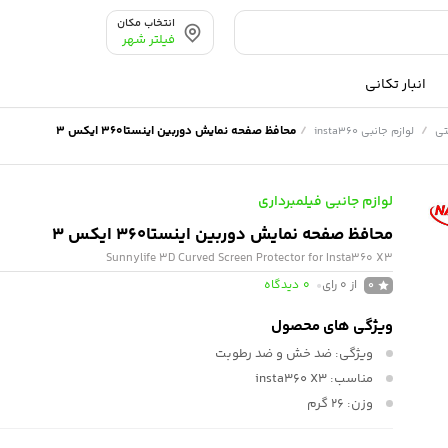
انتخاب مکان
فیلتر شهر
انبار تکانی
/
/
محافظ صفحه نمایش دوربین اینستا360 ایکس 3
تی
لوازم جانبی insta360
لوازم جانبی فیلمبرداری
محافظ صفحه نمایش دوربین اینستا360 ایکس 3
Sunnylife 3D Curved Screen Protector for Insta360 X3
از 0 رای
0
دیدگاه
0
ویژگی های محصول
ویژگی:
ضد خش و ضد رطوبت
مناسب:
insta360 X3
وزن:
26 گرم