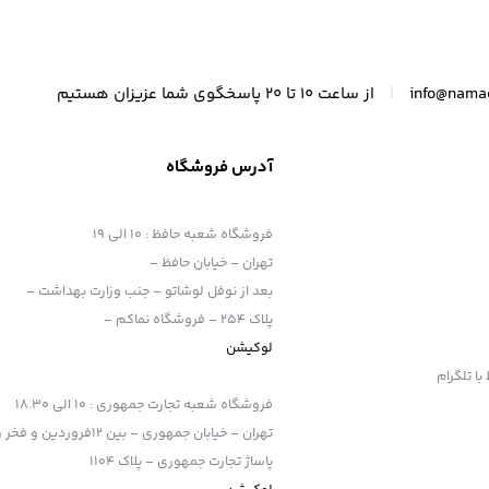
|
info@nama
از ساعت 10 تا 20 پاسخگوی شما عزیزان هستیم
آدرس فروشگاه
فروشگاه شعبه حافظ
:
10 الی 19
تهران – خیابان حافظ –
بعد از نوفل لوشاتو – جنب وزارت بهداشت –
پلاک 254 – فروشگاه نماکم –
لوکیشن
فروشگاه شعبه تجارت جمهوری
:
10 الی 18.30
تهران – خیابان جمهوری – بین 12فروردین و فخر رازی
پاساژ تجارت جمهوری – پلاک 1104