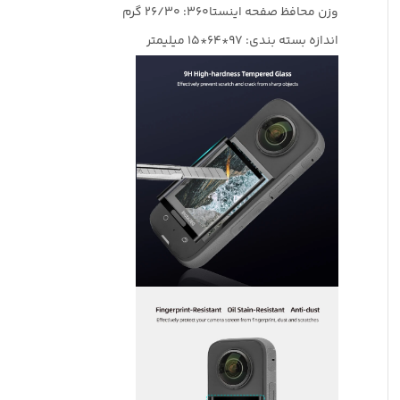
وزن محافظ صفحه اینستا360: 26/30 گرم
اندازه بسته بندی: 97*64*15 میلیمتر