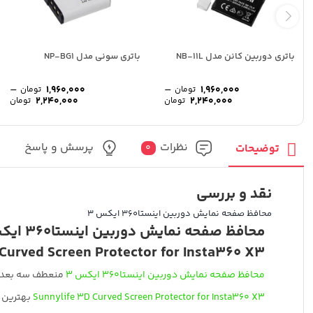
باتری دوربین کانن مدل NB-11L
باتری سونی مدل NP-BG1
–
–
1,960,000
1,960,000
تومان
تومان
محدوده
مح
2,240,000
2,240,000
تومان
تومان
قیمت:
قی
1,960,000 تومان
تا
تا
2,240,000 تومان
,000
نظرات
پرسش و پاسخ
توضیحات
0
نقد و بررسی
محافظ صفحه نمایش دوربین اینستا360 ایکس 3
محافظ صفحه نمایش دوربین اینستا360 ایکس 3
Curved Screen Protector for Insta360 X3
محافظ صفحه نمایش دوربین اینستا360 ایکس 3
منعطف سه بعدی Sunnylife ، شیشه‌ای مقاوم، بدون حباب و یک محافظ ضد خش برای 0 X3
Sunnylife 3D Curved Screen Protector for Insta360 X3
بهترین 