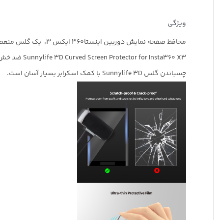
ویژگی
محافظ صفحه نمایش دوربین اینستا360 ایکس 3، یک گلس منعطف با پوشش کامل و متناسب با کانتور صفحه دوربین بدون تاب برداشتن دارد.
Sunnylife 3D Curved Screen Protector for Insta360 X3 ضد خش و ضد ترک است و می تواند برابر چاقو، کلید و سایر مواد سخت از صفحه نمایش در برابر خط و خش محافظت کند.
چسباندن گلس Sunnylife 3D با کمک اسکرابر بسیار آسان است.