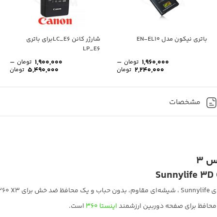
باتری نیکون مدل EN-EL10
شارژر کانن LC_E6برای باتری
LP_E6
–
–
1,900,000
1,960,000
تومان
تومان
دوده
محدوده
محد
5,490,000
2,240,000
تومان
تومان
مت:
قیمت:
قیم
1,960,000 تومان
1,960,000 تومان
تا
تا
2,240 تومان
2,240,000 تومان
0,000
مشخصات
Sunnylife 3D 
Insta36 است.
محافظ برای صفحه دوربین ارزشمند
اینستا 360
است.