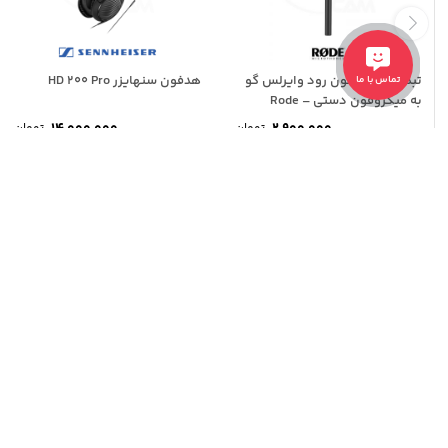
تبدیل میکروفون رود وایرلس گو
هدفون سنهایزر HD 200 Pro
تماس با ما
به میکروفون دستی – Rode
Interview GO
14,000,000
2,900,000
تومان
تومان
مشخصات
نظرات
پ
توضیحات
0
نقد و بررسی
کیف میکروفون DJI MIC 2 – استار
برای نگهداری از
میکروفون و لوازم جانبی
آن بهترین گزینه انتخاب
کیف میکروفون DJI MIC 2 – استار