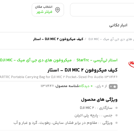
انتخاب مکان
فیلتر شهر
انبار تکانی
/
کیف میکروفون DJI MIC 2 – استار
ای دی جی آی میک - DJI MIC
استار تی‌آرسی - StarTrc
میکروفون های دی جی آی میک - DJI MIC
/
کیف میکروفون DJI MIC 2 – استار
ARTRC Portable Carrying Bag for DJI MIC 2 Pocket-Sized Pro Audio 1137446
از 0 رای
0
دیدگاه
شناسه محصول:
1137446
0
ویژگی های محصول
سازگاری :
: DJI MIC 2
جنس :
: پارچه پلی اتیلن
ویژگی :
: مقاوم در برابر فشار، سایش، رطوبت، گرد و غبار و آب