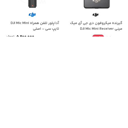
گیرنده میکروفون دی جی آی میک
آداپتور تلفن همراه DJI Mic Mini
مینی DJI Mic Mini Receiver
تایپ سی – اصلی
5,200,000
تومان
٪
27
5,500,000
4,000,000
تومان
رسش و پاسخ
کیف
مناسب آن دوربین است.