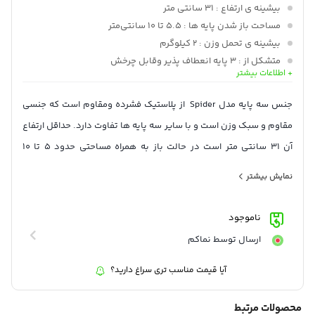
بیشینه ی ارتفاع
: 31 سانتی متر
مساحت باز شدن پایه ها
: 5.5 تا 10 سانتی‌متر
بیشینه ی تحمل وزن
: 2 کیلوگرم
متشکل از
: 3 پایه انعطاف پذیر وقابل چرخش
+ اطلاعات بیشتر
سازگار
: با انواع دوربین های دیجیتال
وزن
: 120 گرم
جنس سه پایه مدل Spider از پلاستیک فشرده ومقاوم است که جنسی
جنس
: پلاستیک
مقاوم و سبک وزن است و با سایر سه پایه ها تفاوت دارد. حداقل ارتفاع
آن 31 سانتی متر است در حالت باز به همراه مساحتی حدود 5 تا 10
سانتی متر اشغال میکند. میزان تحمل وزن این سه پایه سبک 2000 گرم
نمایش بیشتر
است و این نشانه میزان قدرت پایه ها Spider tripod است. هم چنین از
طریق بال هد کوچک روی آم می توانید زاویه مورد نظر را تنظیم کنید .
ناموجود
ارسال توسط نماکم
آیا قیمت مناسب تری سراغ دارید؟
محصولات مرتبط