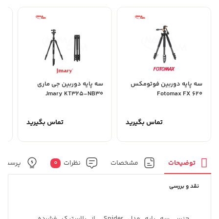
سه پایه دوربین فوتومکس
سه پایه دوربین جی ماری
Jmary KT325-NB30
Fotomax FX 620
ورز
تماس بگیرید
تماس بگیرید
توضیحات
مشخصات
نظرات
0
پرسش و
نقد و بررسی