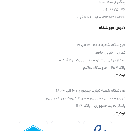
پیگیری سفارشات :
021-66751176
09302040264 – ارتباط با تلگرام
آدرس فروشگاه
فروشگاه شعبه حافظ
:
10 الی 19
تهران – خیابان حافظ –
بعد از نوفل لوشاتو – جنب وزارت بهداشت –
پلاک 254 – فروشگاه نماکم –
لوکیشن
فروشگاه شعبه تجارت جمهوری
:
10 الی 18.30
تهران – خیابان جمهوری – بین 12فروردین و فخر رازی
پاساژ تجارت جمهوری – پلاک 1104
لوکیشن