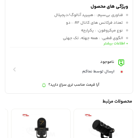
ویژگی های محصول
فناوری بی‌سیم:
: هیبرید آنالوگ/دیجیتال
تعداد فرکانس های کانال RF:
: دو
نوع میکروفون:
: یکپارچه
الگوی قطبی:
: همه جهته، تک جهتی
+ اطلاعات بیشتر
کپسول:
: کندانسور الکتریکی
میدان صوتی:
: مونو، استریو
حداکثر SPL:
: 120 دسی بل SPL
ناموجود
حساسیت:
: -20 dBFS در 1 کیلوهرتز
ارسال توسط نماکم
آیا قیمت مناسب تری سراغ دارید؟
محصولات مرتبط