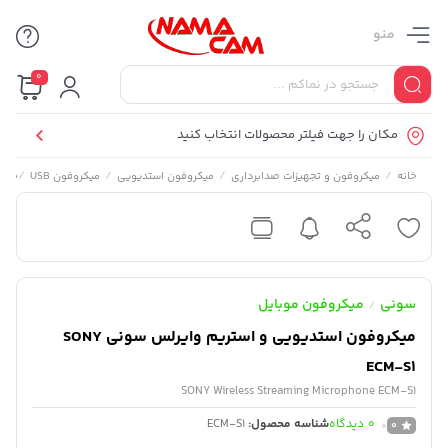
منو
0
مکان را جهت فیلتر محصولات انتخاب کنید
/
/
/
/
میکر
خانه
میکروفون و تجهیزات صدابرداری
میکروفون استدیویی
میکروفون USB
سونی
میکروفون موبایل
/
میکروفون استدیویی و استریم وایرلس سونی SONY
ECM-S1
SONY Wireless Streaming Microphone ECM-S1
0
دیدگاه
شناسه محصول:
ECM-S1
0