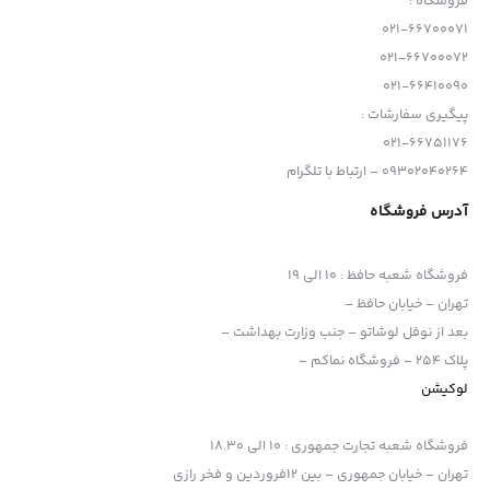
فروشگاه :
021-66700071
021-66700072
021-66410090
پیگیری سفارشات :
021-66751176
09302040264 – ارتباط با تلگرام
آدرس فروشگاه
فروشگاه شعبه حافظ
:
10 الی 19
تهران – خیابان حافظ –
بعد از نوفل لوشاتو – جنب وزارت بهداشت –
پلاک 254 – فروشگاه نماکم –
لوکیشن
فروشگاه شعبه تجارت جمهوری
:
10 الی 18.30
تهران – خیابان جمهوری – بین 12فروردین و فخر رازی