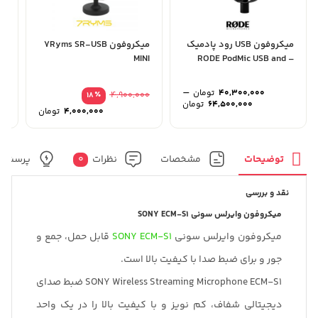
میکروفون USB رود پادمیک
میکروفون 7Ryms SR-USB
MINI
– RODE PodMic USB and
...
XLR
–
40,300,000
تومان
00
٪
4,900,000
18
محدوده
64,500,000
تومان
قیمت
4,000,000
تومان
قیمت:
اصلی
قیمت
40,300,000 تومان
فعلی
تا
بود.
64,500,000 تومان
است.
توضیحات
مشخصات
نظرات
0
پرسش و
نقد و بررسی
میکروفون وایرلس سونی SONY ECM-S1
میکروفون وایرلس سونی
SONY ECM-S1
قابل حمل، جمع و
جور و برای ضبط صدا با کیفیت بالا است.
SONY Wireless Streaming Microphone ECM-S1 ضبط صدای
دیجیتالی شفاف، کم نویز و با کیفیت بالا را در یک واحد